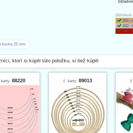
Sklado
Obľúbené f
301 - 
302 - 
303 -
a kocka 25 mm
íci, ktorí si kúpili túto položku, si tiež kúpili
88220
89013
 karty:
č. karty:
č