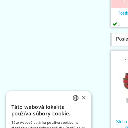
Kosti
1
Posle
č.
×
Táto webová lokalita
CZECH
používa súbory cookie.
SLOVAK
Stuha
Táto webová stránka používa cookies na
d
zlepšenie užívateľského zážitku. Používaním
ENGLISH