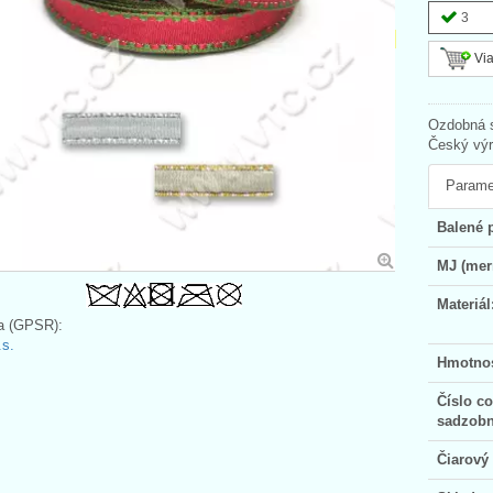
3
Via
Ozdobná s
Český výr
Parame
Balené 
MJ (mer
Materiál
a (GPSR):
s.
Hmotno
Číslo c
sadzobn
Čiarový