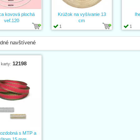
ca kovová plochá
Krúžok na vyšívanie 13
Ih
veľ.120
cm
1
1
dné navštívené
12198
 karty:
 ozdobná s MTP a
rôtom 15 mm