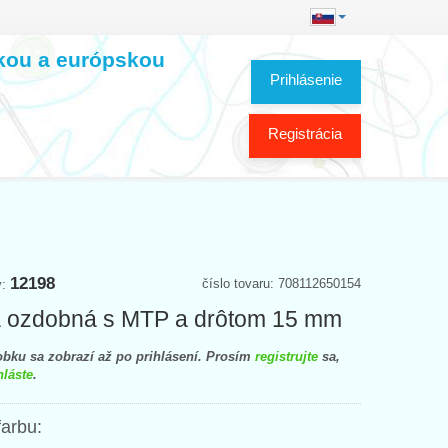
skou a európskou
Prihlásenie
Registrácia
12198
číslo tovaru: 708112650154
y:
 ozdobná s MTP a drôtom 15 mm
bku sa zobrazí až po prihlásení. Prosím
registrujte
sa,
hláste
.
farbu: