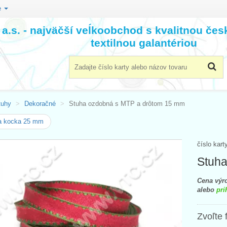
e
a.s. - najväčší veĺkoobchod s kvalitnou če
textilnou galantériou
tuhy
Dekoračné
Stuha ozdobná s MTP a drôtom 15 mm
a kocka 25 mm
číslo kart
Stuha
Cena výro
alebo
pri
Zvoľte 