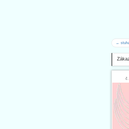
← stuh
Zákazn
č.