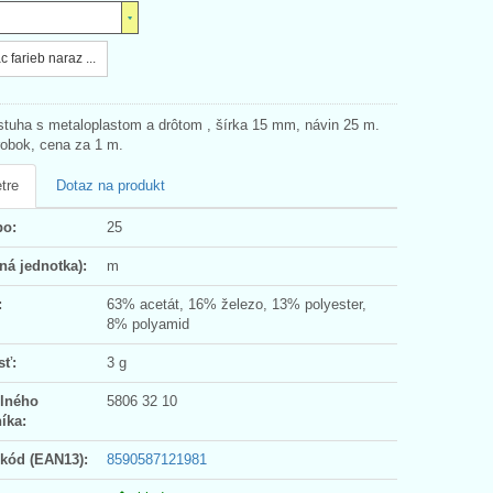
c farieb naraz ...
tuha s metaloplastom a drôtom , šírka 15 mm, návin 25 m.
obok, cena za 1 m.
tre
Dotaz na produkt
po:
25
ná jednotka):
m
:
63% acetát, 16% železo, 13% polyester,
8% polyamid
sť:
3 g
olného
5806 32 10
íka:
 kód (EAN13):
8590587121981