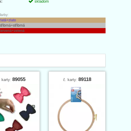
m:
skladom
arby:
zlatá+zlato
stříbrná+stříbrná
 červená+zelená
89055
89118
. karty:
č. karty: