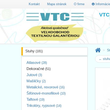
Kontakt
Mapa stránok
O firme
Informáci
VTC 
S
Stuhy
(181)
← stuh
Atlasové
(28)
Dekoračné
(51)
Jutové
(3)
Mašličky
(2)
Metalické, rexorové
(16)
Šifónové-monofilové
(10)
Taftové
(19)
Trikolóry, rypsové
(14)