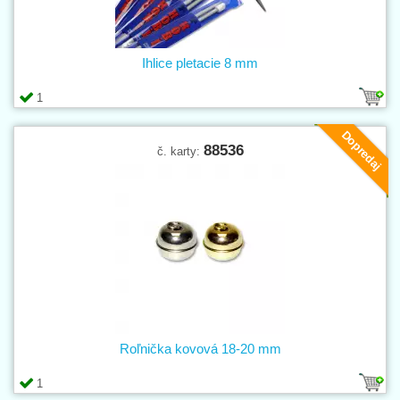
Ihlice pletacie 8 mm
1
Dopredaj
88536
č. karty:
Roľnička kovová 18-20 mm
1