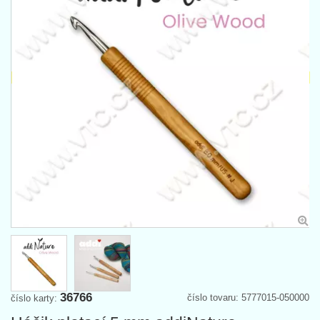
36766
číslo tovaru: 5777015-050000
číslo karty: