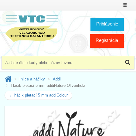
Prepnú
menu
Prihlásenie
Registrácia
Ihlice a háčiky
Addi
Háčik pletací 5 mm addiNature Olivenholz
← háčik pletací 5 mm addiColour