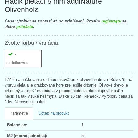
Háčik pletací 5 mm addiNature
Olivenholz
Cena výrobku sa zobrazí až po prihlásení. Prosím
registrujte
sa,
alebo
prihláste
.
Zvoľte farbu / variáciu:
-
nedefinována
Háčik na háčkovanie s dlhou rukoväťou z olivového dreva. Rukoväť má
vrstvu oleja a je drážkovaná hore pre lepšie držanie. Olivové drevo je
príjemný a „teplý” materiál a v prípade potenia absorbuje vlhkosť a
háčik sa tak v ruke nešmýka. Dĺžka 15 cm. Nemecký výrobok, cena za
1 ks. Neobsahuje nikel!
Parametre
Dotaz na produkt
Balené po:
1
MJ (merná jednotka):
ks