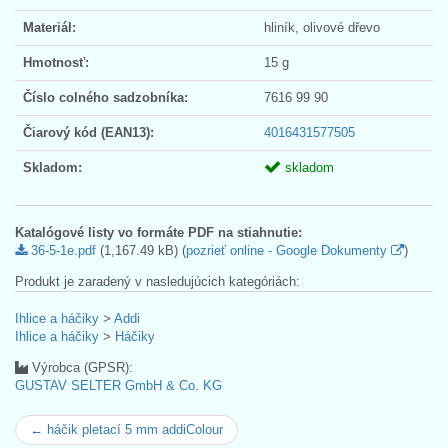
Materiál:
hliník, olivové dřevo
Hmotnosť:
15 g
Číslo colného sadzobníka:
7616 99 90
Čiarový kód (EAN13):
4016431577505
Skladom:
skladom
Katalógové listy vo formáte PDF na stiahnutie:
36-5-1e.pdf
(1,167.49 kB) (
pozrieť online - Google Dokumenty
)
Produkt je zaradený v nasledujúcich kategóriách:
Ihlice a háčiky
>
Addi
Ihlice a háčiky
>
Háčiky
Výrobca (GPSR):
GUSTAV SELTER GmbH & Co. KG
← háčik pletací 5 mm addiColour