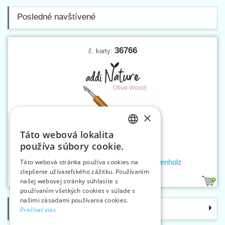
Posledné navštívené
36766
č. karty:
×
Táto webová lokalita
CZECH
používa súbory cookie.
SLOVAK
Háčik pletací 5 mm addiNature Olivenholz
Táto webová stránka používa cookies na
zlepšenie užívateľského zážitku. Používaním
ENGLISH
našej webovej stránky súhlasíte s
1
GERMAN
používaním všetkých cookies v súlade s
našimi zásadami používania cookies.
Kategórie
Prečítať viac