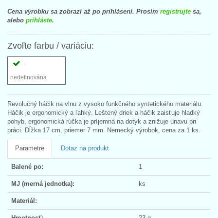
Cena výrobku sa zobrazí až po prihlásení. Prosím
registrujte
sa,
alebo
prihláste
.
Zvoľte farbu / variáciu:
-
nedefinována
Revolučný háčik na vlnu z vysoko funkčného syntetického materiálu.
Háčik je ergonomický a ľahký. Leštený driek a háčik zaisťuje hladký
pohyb, ergonomická rúčka je príjemná na dotyk a znižuje únavu pri
práci. Dĺžka 17 cm, priemer 7 mm. Nemecký výrobok, cena za 1 ks.
Parametre
Dotaz na produkt
Balené po:
1
MJ (merná jednotka):
ks
Materiál:
Hmotnosť:
23 g