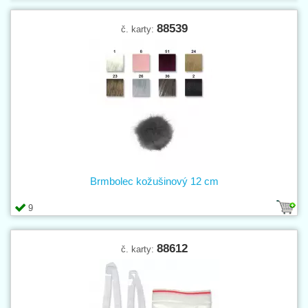
88539
č. karty:
Brmbolec kožušinový 12 cm
9
88612
č. karty: