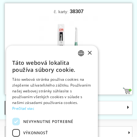
38307
č. karty:
×
Táto webová lokalita
CZECH
používa súbory cookie.
SLOVAK
Háčik na vlnu 7 mm ERGO
Táto webová stránka používa cookies na
zlepšenie užívateľského zážitku. Používaním
ENGLISH
našej webovej stránky súhlasíte s
1
GERMAN
používaním všetkých cookies v súlade s
našimi zásadami používania cookies.
Kategórie
Prečítať viac
NEVYHNUTNE POTREBNÉ
Informácie
VÝKONNOSŤ