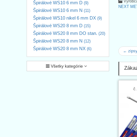
Výrobc
Špirálové WS10 6 mm D
(9)
NEXT MET
Špirálové WS10 6 mm N
(11)
Špirálové WS10 nikel 6 mm DX
(9)
Špirálové WS20 8 mm D
(15)
Špirálové WS20 8 mm DO stan.
(20)
Špirálové WS20 8 mm N
(12)
Špirálové WS20 8 mm NX
(6)
← zips
Všetky kategórie
Zákazn
č.