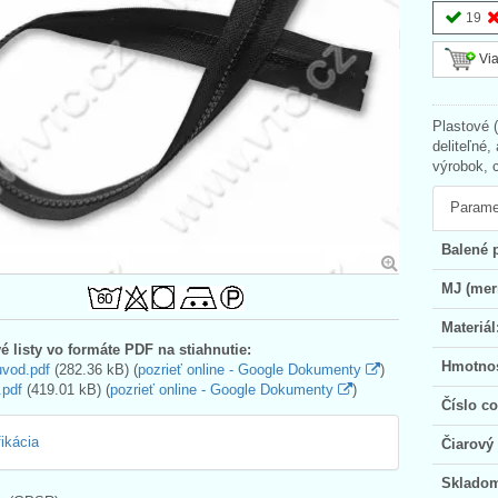
19
Via
Plastové 
deliteľné
výrobok, 
Parame
Balené 
MJ (mer
Materiál
é listy vo formáte PDF na stiahnutie:
Hmotno
uvod.pdf
(282.36 kB) (
pozrieť online - Google Dokumenty
)
.pdf
(419.01 kB) (
pozrieť online - Google Dokumenty
)
Číslo c
fikácia
Čiarový
Sklado