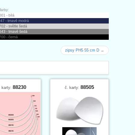
arby:
01 - bílá
47 - tmavě modrá
02 - světle šedá
643 - tmavě šedá
700 - černá
zipsy PH5 55 cm D →
88230
88505
. karty:
č. karty: