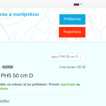
skou a európskou
Prihlásenie
Registrácia
zipsy PH5 55 cm D →
62050
číslo tovaru: D5 50
y:
 PH5 50 cm D
bku sa zobrazí až po prihlásení. Prosím
registrujte
sa,
hláste
.
farbu: