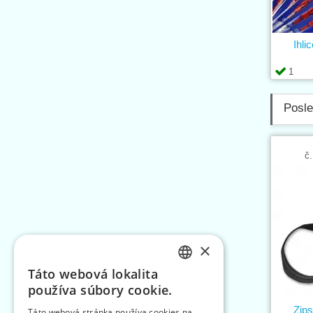
Ihli
1
Posle
č.
×
Táto webová lokalita
CZECH
používa súbory cookie.
SLOVAK
Zip
Táto webová stránka používa cookies na