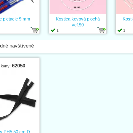
ce pletacie 9 mm
Kostica kovová plochá
Kosti
veľ.90
1
1
dné navštívené
62050
 karty:
sy PH5 50 cm D