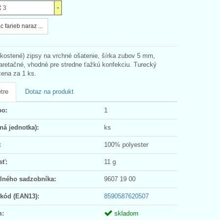
3
c farieb naraz ...
(kostené) zipsy na vrchné ošatenie, šírka zubov 5 mm,
, aretačné, vhodné pre stredne ťažkú konfekciu. Turecký
cena za 1 ks.
tre
Dotaz na produkt
po:
1
ná jednotka):
ks
:
100% polyester
sť:
11 g
olného sadzobníka:
9607 19 00
 kód (EAN13):
8590587620507
m:
skladom