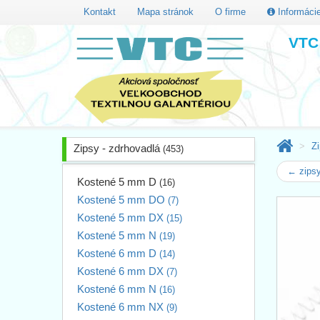
Kontakt
Mapa stránok
O firme
Informáci
VTC 
Zi
Zipsy - zdrhovadlá
(453)
← zips
Kostené 5 mm D
(16)
Kostené 5 mm DO
(7)
Kostené 5 mm DX
(15)
Kostené 5 mm N
(19)
Kostené 6 mm D
(14)
Kostené 6 mm DX
(7)
Kostené 6 mm N
(16)
Kostené 6 mm NX
(9)