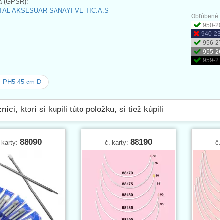
a (GPSR):
AL AKSESUAR SANAYI VE TIC.A.S
Obľúbené f
950-20
940-23
956-27
955-2
959-2
y PH5 45 cm D
íci, ktorí si kúpili túto položku, si tiež kúpili
88090
88190
 karty:
č. karty:
č