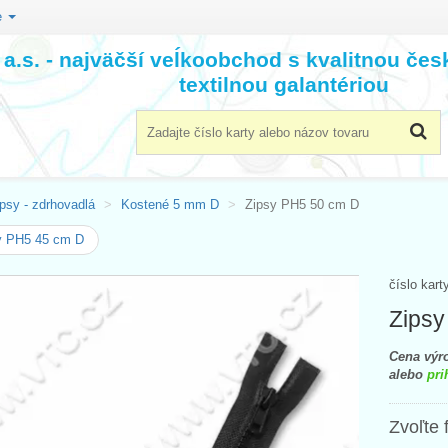
e
a.s. - najväčší veĺkoobchod s kvalitnou če
textilnou galantériou
psy - zdrhovadlá
Kostené 5 mm D
Zipsy PH5 50 cm D
y PH5 45 cm D
číslo kart
Zipsy
Cena výro
alebo
pri
Zvoľte 