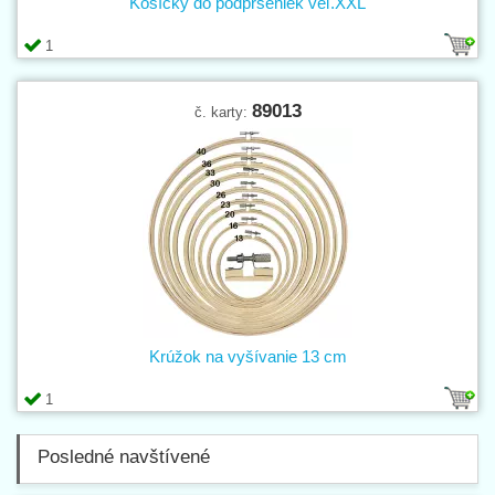
Košíčky do podprseniek veľ.XXL
1
89013
č. karty:
Krúžok na vyšívanie 13 cm
1
Posledné navštívené