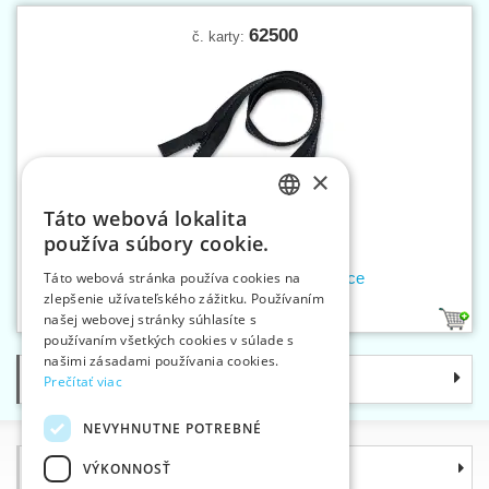
62500
č. karty:
×
Táto webová lokalita
CZECH
používa súbory cookie.
SLOVAK
Zipsy PH5 100 cm DX dva bežce
Táto webová stránka používa cookies na
zlepšenie užívateľského zážitku. Používaním
ENGLISH
našej webovej stránky súhlasíte s
1
GERMAN
používaním všetkých cookies v súlade s
našimi zásadami používania cookies.
Kategórie
Prečítať viac
NEVYHNUTNE POTREBNÉ
Informácie
VÝKONNOSŤ