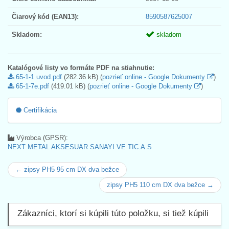
Čiarový kód (EAN13):
8590587625007
Skladom:
skladom
Katalógové listy vo formáte PDF na stiahnutie:
65-1-1 uvod.pdf
(282.36 kB) (
pozrieť online - Google Dokumenty
)
65-1-7e.pdf
(419.01 kB) (
pozrieť online - Google Dokumenty
)
Certifikácia
Výrobca (GPSR):
NEXT METAL AKSESUAR SANAYI VE TIC.A.S
← zipsy PH5 95 cm DX dva bežce
zipsy PH5 110 cm DX dva bežce →
Zákazníci, ktorí si kúpili túto položku, si tiež kúpili