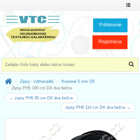
Prepnú
menu
Prihlásenie
Registrácia
Zipsy - zdrhovadlá
Kostené 5 mm DX
Zipsy PH5 100 cm DX dva bežce
← zipsy PH5 95 cm DX dva bežce
zipsy PH5 110 cm DX dva bežce →