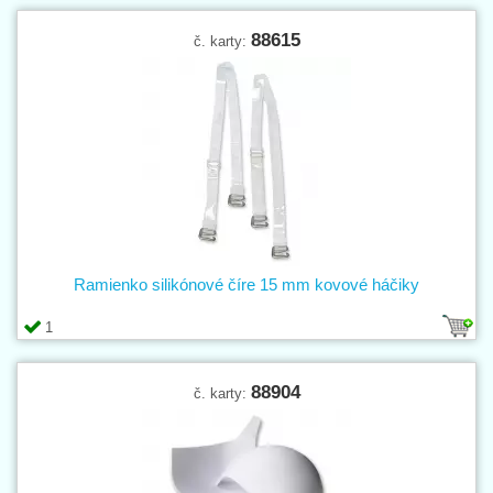
88615
č. karty:
Ramienko silikónové číre 15 mm kovové háčiky
1
88904
č. karty: