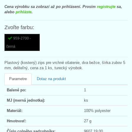
Cena výrobku sa zobrazí až po prihlásení. Prosím
registrujte
sa,
alebo
prihláste
.
Zvoľte farbu:
959-2700 -
černá
Plastový (kostený) zips pre vrchné ošatenie, dva bežce, šírka zubov 5
mm, deliteľný, cena za 1 ks, turecký výrobok.
Parametre
Dotaz na produkt
Balené po:
1
MJ (merná jednotka):
ks
Materiál:
100% polyester
Hmotnosť:
27 g
Číslo colného sadzobníka:
9607 19 00