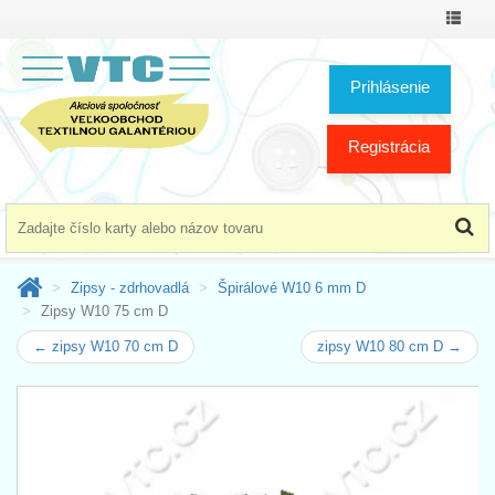
Prepnú
menu
Prihlásenie
Registrácia
Zipsy - zdrhovadlá
Špirálové W10 6 mm D
Zipsy W10 75 cm D
← zipsy W10 70 cm D
zipsy W10 80 cm D →