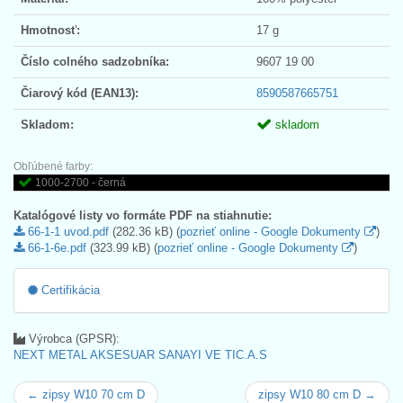
Hmotnosť:
17 g
Číslo colného sadzobníka:
9607 19 00
Čiarový kód (EAN13):
8590587665751
Skladom:
skladom
Obľúbené farby:
1000-2700 - černá
Katalógové listy vo formáte PDF na stiahnutie:
66-1-1 uvod.pdf
(282.36 kB) (
pozrieť online - Google Dokumenty
)
66-1-6e.pdf
(323.99 kB) (
pozrieť online - Google Dokumenty
)
Certifikácia
Výrobca (GPSR):
NEXT METAL AKSESUAR SANAYI VE TIC.A.S
← zipsy W10 70 cm D
zipsy W10 80 cm D →