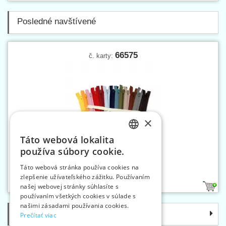
Posledné navštívené
66575
č. karty:
×
Táto webová lokalita
CZECH
používa súbory cookie.
SLOVAK
Zipsy W10 75 cm D
Táto webová stránka používa cookies na
zlepšenie užívateľského zážitku. Používaním
ENGLISH
našej webovej stránky súhlasíte s
36
1
GERMAN
používaním všetkých cookies v súlade s
našimi zásadami používania cookies.
Kategórie
Prečítať viac