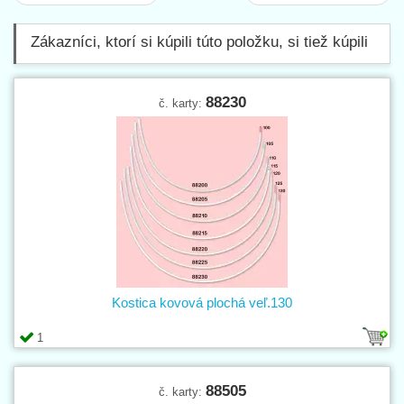
Zákazníci, ktorí si kúpili túto položku, si tiež kúpili
88230
č. karty:
Kostica kovová plochá veľ.130
1
88505
č. karty: