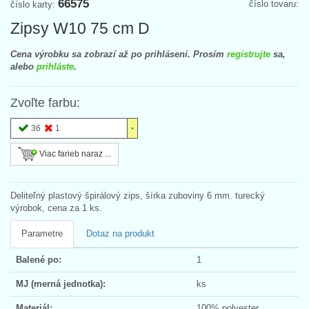
66575
číslo tovaru:
číslo karty:
Zipsy W10 75 cm D
Cena výrobku sa zobrazí až po prihlásení. Prosím
registrujte
sa,
alebo
prihláste
.
Zvoľte farbu:
36
1
Viac farieb naraz ...
Deliteľný plastový špirálový zips, šírka zuboviny 6 mm. turecký
výrobok, cena za 1 ks.
Parametre
Dotaz na produkt
Balené po:
1
MJ (merná jednotka):
ks
Materiál:
100% polyester