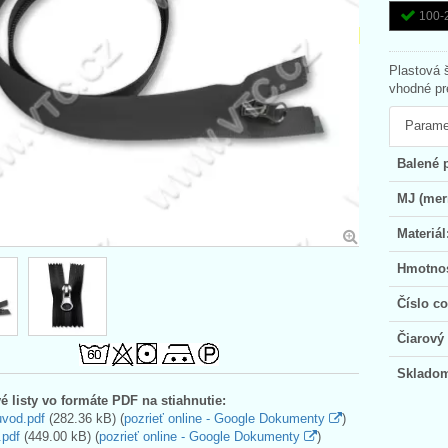
100-
Plastová š
vhodné pr
Parame
Balené 
MJ (mer
Materiál
Hmotno
Číslo c
Čiarový
Sklado
é listy vo formáte PDF na stiahnutie:
uvod.pdf
(282.36 kB) (
pozrieť online - Google Dokumenty
)
.pdf
(449.00 kB) (
pozrieť online - Google Dokumenty
)