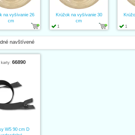
k na vyšívanie 26
Krúžok na vyšívanie 30
Krúžo
cm
cm
1
1
dné navštívené
66890
 karty:
sy W5 90 cm D