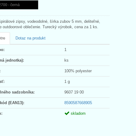
2700 - černá
pirálové zipsy, vodeodolné, šírka zubov 5 mm, deliteľné,
e outdoorové oblečenie. Turecký výrobok, cena za 1 ks.
tre
Dotaz na produkt
po:
1
ná jednotka):
ks
:
100% polyester
sť:
1 g
olného sadzobníka:
9607 19 00
 kód (EAN13):
8590587668905
m:
skladom