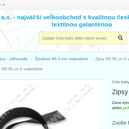
e
a.s. - najväčší veĺkoobchod s kvalitnou če
textilnou galantériou
psy - zdrhovadlá
Špirálové W5 6 mm vodeodolné
Zipsy W5 90 cm D 
y W5 85 cm D vodeodolné
číslo kart
Zipsy
Cena výro
alebo
pri
Zvoľte 