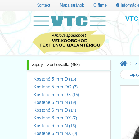
Kontakt
Mapa stránok
O firme
Informáci
VTC 
Zi
Zipsy - zdrhovadlá
(453)
← zips
Kostené 5 mm D
(16)
Kostené 5 mm DO
(7)
Kostené 5 mm DX
(15)
Kostené 5 mm N
(19)
Kostené 6 mm D
(14)
Kostené 6 mm DX
(7)
Kostené 6 mm N
(16)
Kostené 6 mm NX
(9)