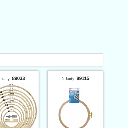
89033
89115
. karty:
č. karty: