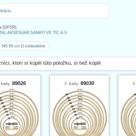
fikácia
a (GPSR):
AL AKSESUAR SANAYI VE TIC.A.S
y W5 85 cm D vodeodolné
íci, ktorí si kúpili túto položku, si tiež kúpili
89026
89030
 karty:
č. karty:
č