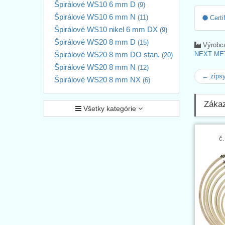
Špirálové WS10 6 mm D
(9)
Špirálové WS10 6 mm N
(11)
Certi
Špirálové WS10 nikel 6 mm DX
(9)
Špirálové WS20 8 mm D
(15)
Výrobc
Špirálové WS20 8 mm DO stan.
NEXT MET
(20)
Špirálové WS20 8 mm N
(12)
← zips
Špirálové WS20 8 mm NX
(6)
Zákazn
Všetky kategórie
č.