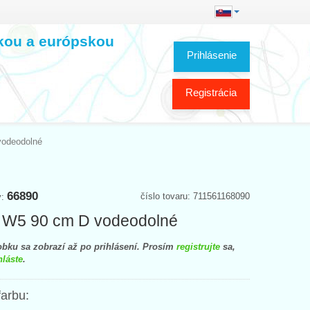
skou a európskou
Prihlásenie
Registrácia
vodeodolné
66890
číslo tovaru: 711561168090
y:
 W5 90 cm D vodeodolné
bku sa zobrazí až po prihlásení. Prosím
registrujte
sa,
hláste
.
farbu: