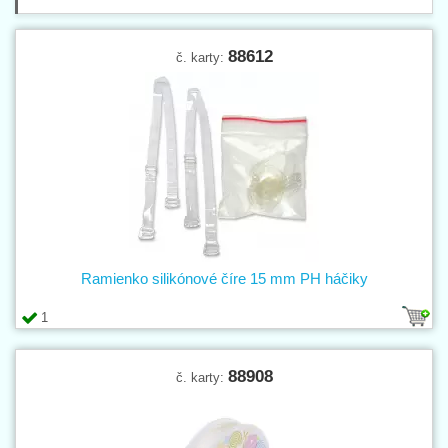
88612
č. karty:
Ramienko silikónové číre 15 mm PH háčiky
1
88908
č. karty: