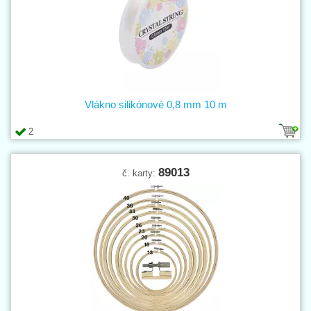
Vlákno silikónové 0,8 mm 10 m
2
89013
č. karty: