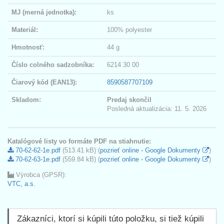
MJ (merná jednotka):
ks
Materiál:
100% polyester
Hmotnosť:
44 g
Číslo colného sadzobníka:
6214 30 00
Čiarový kód (EAN13):
8590587707109
Skladom:
Predaj skončil
Posledná aktualizácia: 11. 5. 2026
Katalógové listy vo formáte PDF na stiahnutie:
70-62-62-1e.pdf
(513.41 kB) (
pozrieť online - Google Dokumenty
)
70-62-63-1e.pdf
(559.84 kB) (
pozrieť online - Google Dokumenty
)
Výrobca (GPSR):
VTC, a.s.
Zákazníci, ktorí si kúpili túto položku, si tiež kúpili