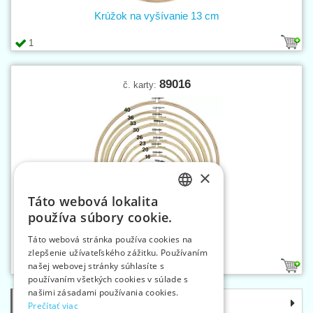
Krúžok na vyšívanie 13 cm
1
89016
č. karty:
×
Táto webová lokalita
CZECH
používa súbory cookie.
SLOVAK
Krúžok na vyšívanie 16 cm
Táto webová stránka používa cookies na
zlepšenie užívateľského zážitku. Používaním
ENGLISH
našej webovej stránky súhlasíte s
1
GERMAN
používaním všetkých cookies v súlade s
našimi zásadami používania cookies.
Kategórie
Prečítať viac