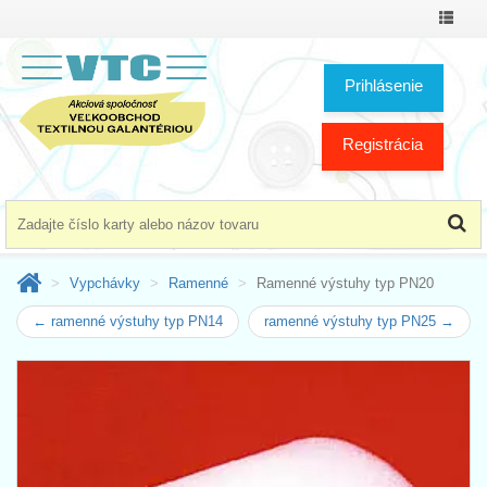
Prepnú
menu
Prihlásenie
Registrácia
Vypchávky
Ramenné
Ramenné výstuhy typ PN20
← ramenné výstuhy typ PN14
ramenné výstuhy typ PN25 →