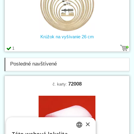
Krúžok na vyšívanie 26 cm
1
Posledné navštívené
72008
č. karty:
×