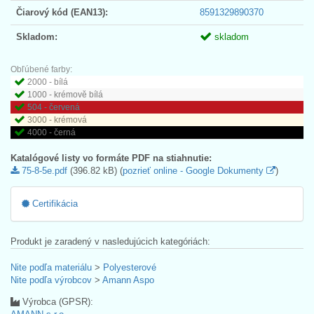
Čiarový kód (EAN13):
8591329890370
Skladom:
skladom
Obľúbené farby:
2000 - bílá
1000 - krémově bílá
504 - červená
3000 - krémová
4000 - černá
Katalógové listy vo formáte PDF na stiahnutie:
75-8-5e.pdf
(396.82 kB) (
pozrieť online - Google Dokumenty
)
Certifikácia
Produkt je zaradený v nasledujúcich kategóriách:
Nite podľa materiálu
>
Polyesterové
Nite podľa výrobcov
>
Amann Aspo
Výrobca (GPSR):