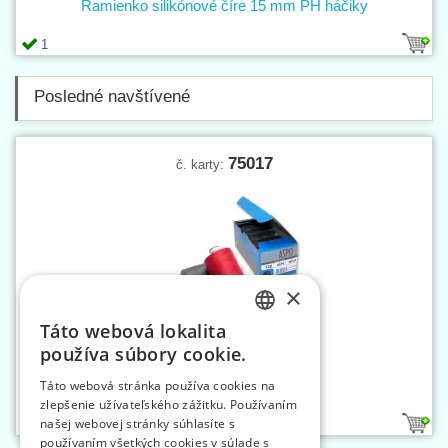
Ramienko silikónové číre 15 mm PH háčiky
1
Posledné navštívené
75017
č. karty:
×
Táto webová lokalita
CZECH
používa súbory cookie.
SLOVAK
Nite ASPO PES 120 1000 m
Táto webová stránka používa cookies na
zlepšenie užívateľského zážitku. Používaním
ENGLISH
našej webovej stránky súhlasíte s
12
156
GERMAN
používaním všetkých cookies v súlade s