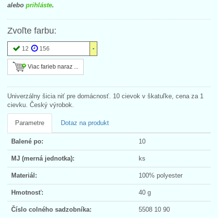
alebo
prihláste
.
Zvoľte farbu:
12
156
Viac farieb naraz ...
Univerzálny šicia niť pre domácnosť. 10 cievok v škatuľke, cena za 1
cievku. Český výrobok.
Parametre
Dotaz na produkt
Balené po:
10
MJ (merná jednotka):
ks
Materiál:
100% polyester
Hmotnosť:
40 g
Číslo colného sadzobníka:
5508 10 90