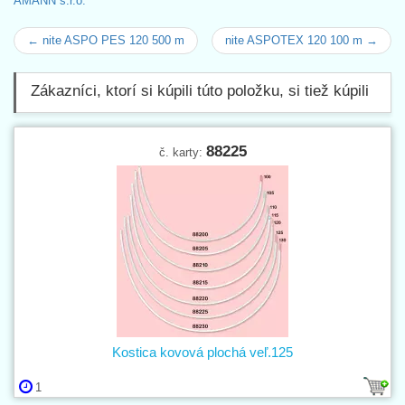
AMANN s.r.o.
← nite ASPO PES 120 500 m
nite ASPOTEX 120 100 m →
Zákazníci, ktorí si kúpili túto položku, si tiež kúpili
88225
č. karty:
Kostica kovová plochá veľ.125
1