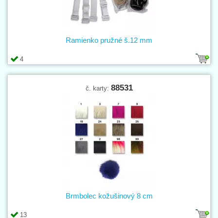
Ramienko pružné š.12 mm
4
88531
č. karty:
Brmbolec kožušinový 8 cm
13