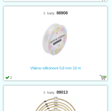
88908
č. karty:
Vlákno silikónové 0,8 mm 10 m
2
89013
č. karty: