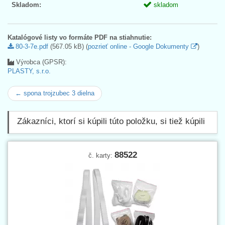
Skladom:
skladom
Katalógové listy vo formáte PDF na stiahnutie:
80-3-7e.pdf
(567.05 kB) (
pozrieť online - Google Dokumenty
)
Výrobca (GPSR):
PLASTY, s.r.o.
← spona trojzubec 3 dielna
Zákazníci, ktorí si kúpili túto položku, si tiež kúpili
88522
č. karty: