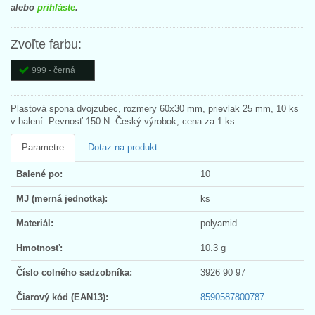
alebo
prihláste
.
Zvoľte farbu:
999 - černá
Plastová spona dvojzubec, rozmery 60x30 mm, prievlak 25 mm, 10 ks
v balení. Pevnosť 150 N. Český výrobok, cena za 1 ks.
Parametre
Dotaz na produkt
Balené po:
10
MJ (merná jednotka):
ks
Materiál:
polyamid
Hmotnosť:
10.3 g
Číslo colného sadzobníka:
3926 90 97
Čiarový kód (EAN13):
8590587800787