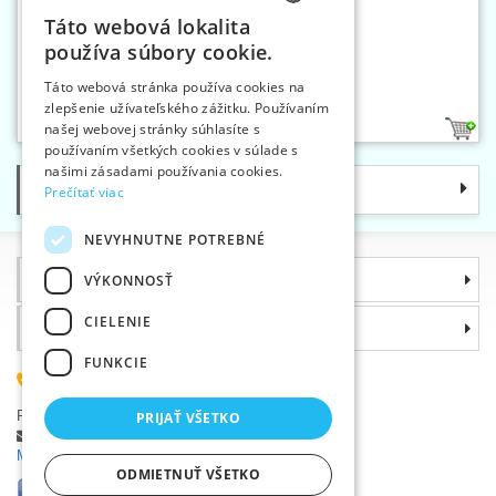
Táto webová lokalita
CZECH
používa súbory cookie.
SLOVAK
Spona vycvakávacia 25 mm
Táto webová stránka používa cookies na
zlepšenie užívateľského zážitku. Používaním
ENGLISH
našej webovej stránky súhlasíte s
1
GERMAN
používaním všetkých cookies v súlade s
našimi zásadami používania cookies.
Kategórie
Prečítať viac
NEVYHNUTNE POTREBNÉ
Informácie
VÝKONNOSŤ
CIELENIE
Prečo si zvoliť práve nás
FUNKCIE
(+420) 585 051 217
Plzeňská 868, 783 91 Uničov, Česká republika
PRIJAŤ VŠETKO
Položiť dotaz
|
Nahlásiť chybu
Máte problémy s prihlásením ?
ODMIETNUŤ VŠETKO