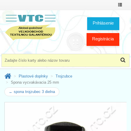
Prepnú
menu
Prihlásenie
Registrácia
Plastové doplnky
Trojzubce
Spona vycvakávacia 25 mm
← spona trojzubec 3 dielna