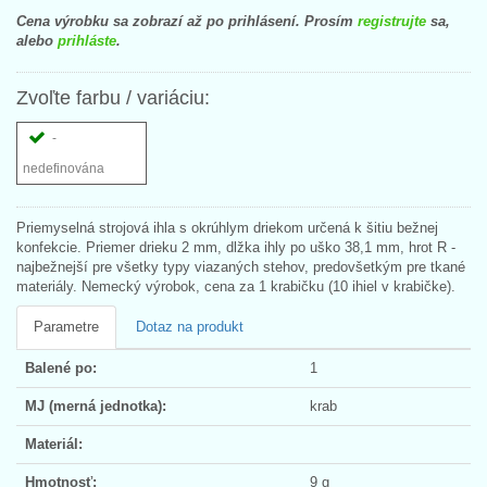
Cena výrobku sa zobrazí až po prihlásení. Prosím
registrujte
sa,
alebo
prihláste
.
Zvoľte farbu / variáciu:
-
nedefinována
Priemyselná strojová ihla s okrúhlym driekom určená k šitiu bežnej
konfekcie. Priemer drieku 2 mm, dlžka ihly po uško 38,1 mm, hrot R -
najbežnejší pre všetky typy viazaných stehov, predovšetkým pre tkané
materiály. Nemecký výrobok, cena za 1 krabičku (10 ihiel v krabičke).
Parametre
Dotaz na produkt
Balené po:
1
MJ (merná jednotka):
krab
Materiál:
Hmotnosť:
9 g