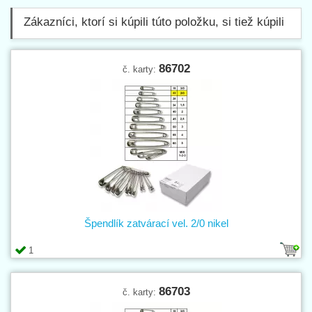
Zákazníci, ktorí si kúpili túto položku, si tiež kúpili
86702
č. karty:
Špendlík zatvárací vel. 2/0 nikel
1
86703
č. karty: