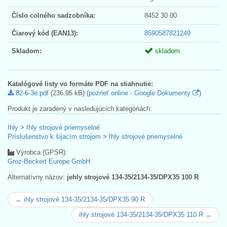
Číslo colného sadzobníka:
8452 30 00
Čiarový kód (EAN13):
8590587821249
Skladom:
skladom
Katalógové listy vo formáte PDF na stiahnutie:
82-6-3e.pdf
(236.95 kB) (
pozrieť online - Google Dokumenty
)
Produkt je zaradený v nasledujúcich kategóriách:
Ihly
>
Ihly strojové priemyselné
Príslušenstvo k šijacím strojom
>
Ihly strojové priemyselné
Výrobca (GPSR):
Groz-Beckert Europe GmbH
Alternatívny názov:
jehly strojové 134-35/2134-35/DPX35 100 R
← ihly strojové 134-35/2134-35/DPX35 90 R
ihly strojové 134-35/2134-35/DPX35 110 R →