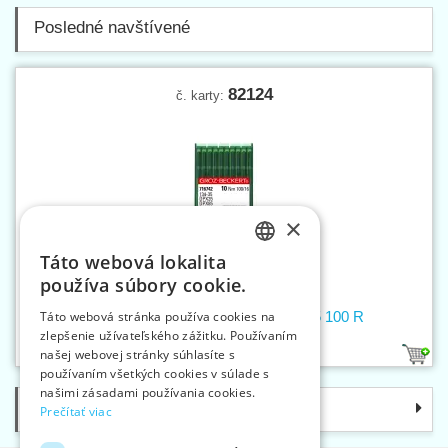
Posledné navštívené
82124
č. karty:
×
Táto webová lokalita
CZECH
používa súbory cookie.
SLOVAK
Ihly strojové 134-35/2134-35/DPX35 100 R
Táto webová stránka používa cookies na
zlepšenie užívateľského zážitku. Používaním
ENGLISH
našej webovej stránky súhlasíte s
1
GERMAN
používaním všetkých cookies v súlade s
našimi zásadami používania cookies.
Kategórie
Prečítať viac