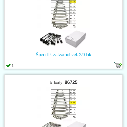
Špendlík zatvárací vel. 2/0 lak
1
86725
č. karty: