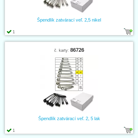
Špendlík zatvárací veľ. 2,5 nikel
1
86726
č. karty:
Špendlík zatvárací veľ. 2, 5 lak
1