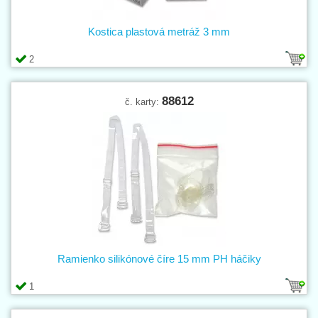
Kostica plastová metráž 3 mm
2
88612
č. karty:
Ramienko silikónové číre 15 mm PH háčiky
1