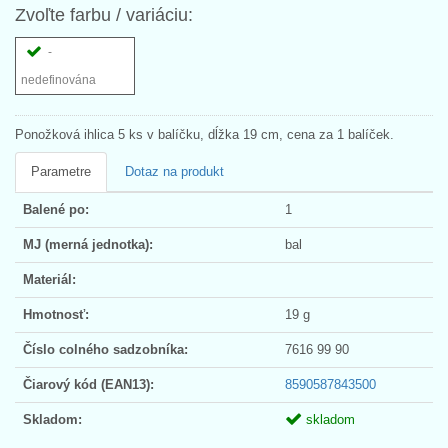
Zvoľte farbu / variáciu:
-
nedefinována
Ponožková ihlica 5 ks v balíčku, dĺžka 19 cm, cena za 1 balíček.
Parametre
Dotaz na produkt
Balené po:
1
MJ (merná jednotka):
bal
Materiál:
Hmotnosť:
19 g
Číslo colného sadzobníka:
7616 99 90
Čiarový kód (EAN13):
8590587843500
Skladom:
skladom