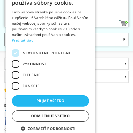
používa súbory cookie.
SLOVAK
Ihlica ponožková 3,5
Táto webová stránka používa cookies na
zlepšenie užívateľského zážitku. Používaním
ENGLISH
našej webovej stránky súhlasíte s
1
GERMAN
používaním všetkých cookies v súlade s
našimi zásadami používania cookies.
Kategórie
Prečítať viac
NEVYHNUTNE POTREBNÉ
Informácie
VÝKONNOSŤ
CIELENIE
Prečo si zvoliť práve nás
FUNKCIE
(+420) 585 051 217
Plzeňská 868, 783 91 Uničov, Česká republika
PRIJAŤ VŠETKO
Položiť dotaz
|
Nahlásiť chybu
Máte problémy s prihlásením ?
ODMIETNUŤ VŠETKO
ZOBRAZIŤ PODROBNOSTI
©2026 Veľkoobchod textilnou galantériou VTC a.s., Uničov