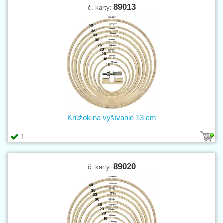
89013
č. karty:
Krúžok na vyšívanie 13 cm
1
89020
č. karty: