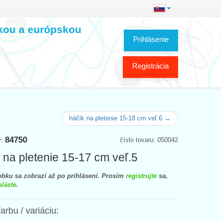
skou a európskou
Prihlásenie
Registrácia
háčik na pletenie 15-18 cm veľ.6 →
84750
číslo tovaru: 050042
y:
 na pletenie 15-17 cm veľ.5
bku sa zobrazí až po prihlásení. Prosím
registrujte
sa,
hláste
.
farbu / variáciu: