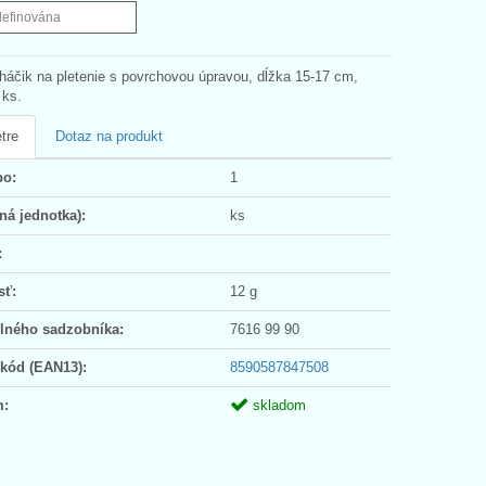
definována
 háčik na pletenie s povrchovou úpravou, dĺžka 15-17 cm,
 ks.
tre
Dotaz na produkt
po:
1
ná jednotka):
ks
:
sť:
12 g
olného sadzobníka:
7616 99 90
 kód (EAN13):
8590587847508
m:
skladom