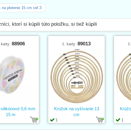
 na pletenie 15 cm veľ.3
íci, ktorí si kúpili túto položku, si tiež kúpili
88906
89013
 karty:
č. karty:
č
 silikónové 0,6 mm
Krúžok na vyšívanie 13
Krúžo
15 m
cm
1
1