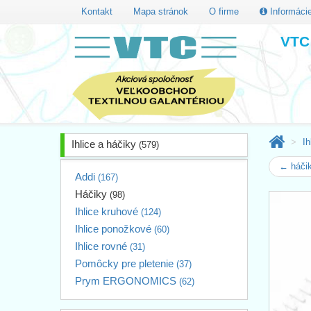
Kontakt
Mapa stránok
O firme
Informáci
VTC 
Ih
Ihlice a háčiky
(579)
← háčik
Addi
(167)
Háčiky
(98)
Ihlice kruhové
(124)
Ihlice ponožkové
(60)
Ihlice rovné
(31)
Pomôcky pre pletenie
(37)
Prym ERGONOMICS
(62)