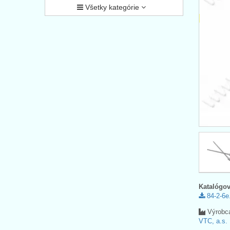
Všetky kategórie
Katalógov
84-2-6e
Výrobc
VTC, a.s.