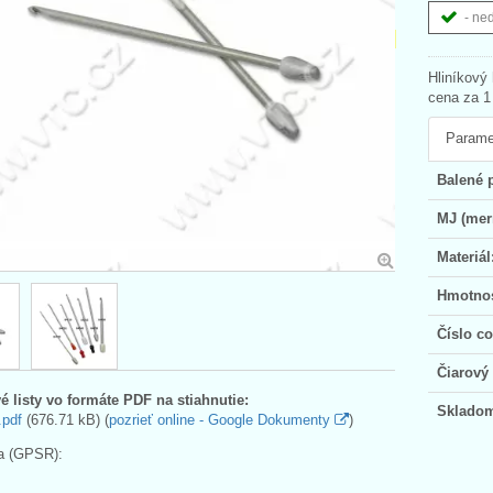
- ne
Hliníkový
cena za 1
Parame
Balené 
MJ (mer
Materiál
Hmotno
Číslo c
Čiarový
é listy vo formáte PDF na stiahnutie:
Sklado
.pdf
(676.71 kB) (
pozrieť online - Google Dokumenty
)
a (GPSR):