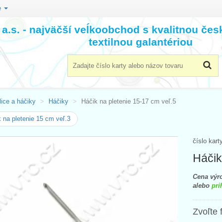
e
a.s. - najväčší veĺkoobchod s kvalitnou če
textilnou galantériou
lice a háčiky
Háčiky
Háčik na pletenie 15-17 cm veľ.5
 na pletenie 15 cm veľ.3
číslo kart
Háčik
Cena výro
alebo
pri
Zvoľte 