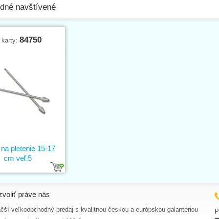
dné navštívené
84750
 karty:
na pletenie 15-17
cm veľ.5
zvoliť práve nás
čší veľkoobchodný predaj s kvalitnou českou a európskou galantériou
P