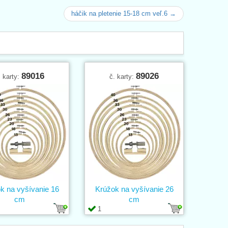
háčik na pletenie 15-18 cm veľ.6 →
89016
89026
. karty:
č. karty:
k na vyšívanie 16
Krúžok na vyšívanie 26
cm
cm
1