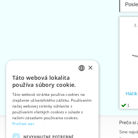
Posle
č.
×
Táto webová lokalita
CZECH
používa súbory cookie.
SLOVAK
Háčik 
Táto webová stránka používa cookies na
zlepšenie užívateľského zážitku. Používaním
ENGLISH
1
našej webovej stránky súhlasíte s
GERMAN
používaním všetkých cookies v súlade s
našimi zásadami používania cookies.
Informácie
Prečo si 
Prečítať viac
Úvodná strana
Sme najvä
NEVYHNUTNE POTREBNÉ