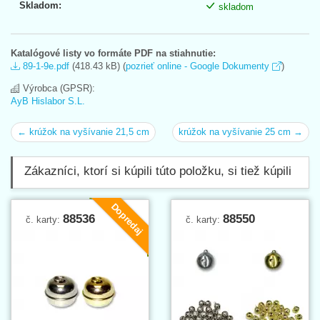
Skladom:
skladom
Katalógové listy vo formáte PDF na stiahnutie:
89-1-9e.pdf
(418.43 kB) (
pozrieť online - Google Dokumenty
)
Výrobca (GPSR):
AyB Hislabor S.L.
← krúžok na vyšívanie 21,5 cm
krúžok na vyšívanie 25 cm →
Zákazníci, ktorí si kúpili túto položku, si tiež kúpili
Dopredaj
88536
88550
č. karty:
č. karty: