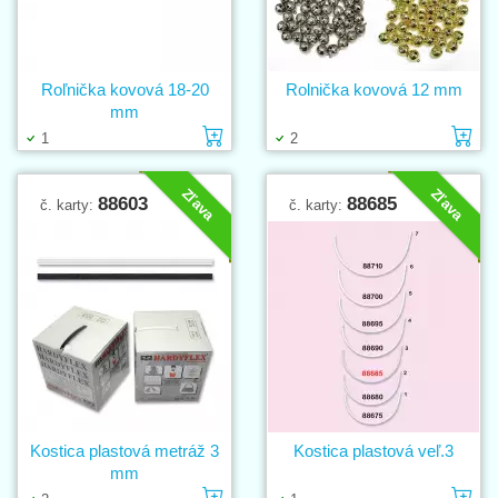
Roľnička kovová 18-20
Rolnička kovová 12 mm
mm
Vložiť do košíka
Vl
1
2
Zľava
Zľava
88603
88685
č. karty:
č. karty:
Kostica plastová metráž 3
Kostica plastová veľ.3
mm
Vložiť do košíka
Vl