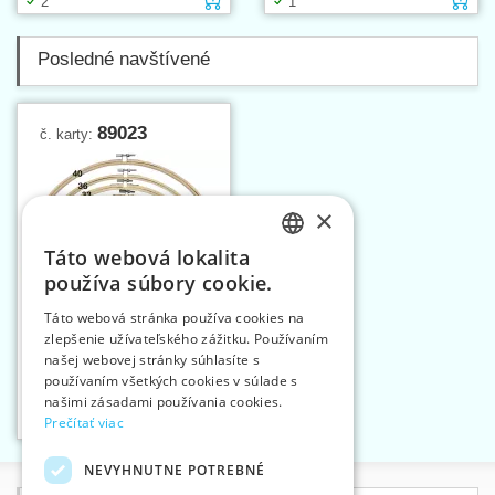
2
1
Posledné navštívené
89023
č. karty:
×
Táto webová lokalita
CZECH
používa súbory cookie.
SLOVAK
Táto webová stránka používa cookies na
zlepšenie užívateľského zážitku. Používaním
ENGLISH
našej webovej stránky súhlasíte s
GERMAN
Krúžok na vyšívanie 23
používaním všetkých cookies v súlade s
cm
našimi zásadami používania cookies.
Vložiť do košíka
Prečítať viac
1
NEVYHNUTNE POTREBNÉ