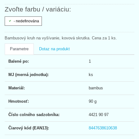
Zvoľte farbu / variáciu:
- nedefinována
Bambusový kruh na vyšívanie, kovová skrutka. Cena za 1 ks.
Parametre
Dotaz na produkt
Balené po:
1
MJ (merná jednotka):
ks
Materiál:
bambus
Hmotnosť:
90 g
Číslo colného sadzobníka:
4421 90 97
Čiarový kód (EAN13):
8447638610638