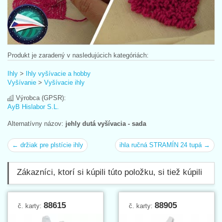
Produkt je zaradený v nasledujúcich kategóriách:
Ihly
>
Ihly vyšívacie a hobby
Vyšívanie
>
Vyšívacie ihly
Výrobca (GPSR):
AyB Hislabor S.L.
Alternatívny názov:
jehly dutá vyšívacia - sada
← držiak pre plstície ihly
ihla ručná STRAMÍN 24 tupá →
Zákazníci, ktorí si kúpili túto položku, si tiež kúpili
88615
88905
č. karty:
č. karty: