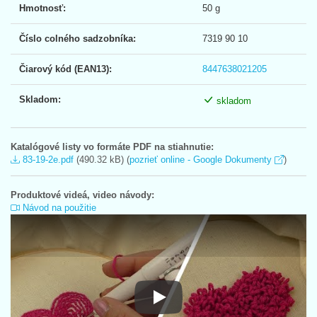
Hmotnosť:
50 g
Číslo colného sadzobníka:
7319 90 10
Čiarový kód (EAN13):
8447638021205
Skladom:
skladom
Katalógové listy vo formáte PDF na stiahnutie:
83-19-2e.pdf
(490.32 kB) (
pozrieť online - Google Dokumenty
)
Produktové videá, video návody:
Návod na použitie
Návod na použitie