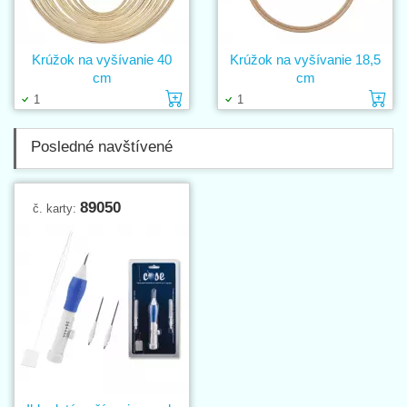
Krúžok na vyšívanie 40
Krúžok na vyšívanie 18,5
cm
cm
Vložiť do košíka
Vl
1
1
Posledné navštívené
89050
č. karty: