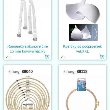
Ramienko silikónové číre
Košíčky do podprseniek
15 mm kovové háčiky
veľ.XXL
Vložiť do košíka
Vl
1
1
89040
89118
č. karty:
č. karty: