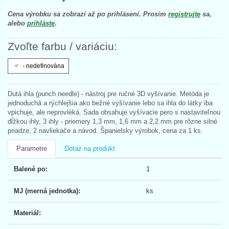
Cena výrobku sa zobrazí až po prihlásení. Prosím
registrujte
sa,
alebo
prihláste
.
Zvoľte farbu / variáciu:
- nedefinována
Dutá ihla (punch needle) - nástroj pre ručné 3D vyšívanie. Metóda je
jednoduchá a rýchlejšia ako bežné vyšívanie lebo sa ihla do látky iba
vpichuje, ale neprovléká. Sada obsahuje vyšívacie pero s nastaviteľnou
dĺžkou ihly, 3 ihly - priemery 1,3 mm, 1,6 mm a 2,2 mm pre rôzne silné
priadze, 2 navliekače a návod. Španielsky výrobok, cena za 1 ks.
Parametre
Dotaz na produkt
Balené po:
1
MJ (merná jednotka):
ks
Materiál: