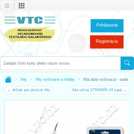
Prihlásenie
Registrácia
Ihly
Ihly vyšívacie a hobby
Ihla dutá vyšívacia - sada
← držiak pre plstície ihly
ihla ručná STRAMÍN 24 tupá →