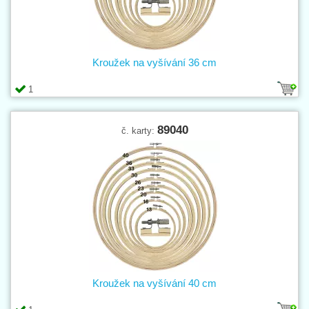
Kroužek na vyšívání 36 cm
1
89040
č. karty:
Kroužek na vyšívání 40 cm