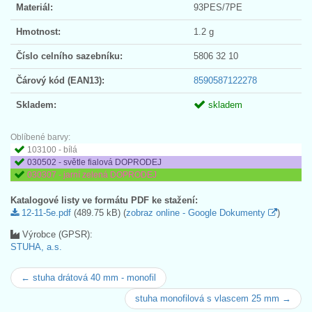
Materiál:
93PES/7PE
Hmotnost:
1.2 g
Číslo celního sazebníku:
5806 32 10
Čárový kód (EAN13):
8590587122278
Skladem:
skladem
Oblíbené barvy:
103100 - bílá
030502 - světle fialová DOPRODEJ
030307 - jarní zelená DOPRODEJ
Katalogové listy ve formátu PDF ke stažení:
12-11-5e.pdf
(489.75 kB) (
zobraz online - Google Dokumenty
)
Výrobce (GPSR):
STUHA, a.s.
← stuha drátová 40 mm - monofil
stuha monofilová s vlascem 25 mm →