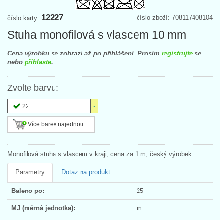
12227
číslo zboží: 708117408104
číslo karty:
Stuha monofilová s vlascem 10 mm
Cena výrobku se zobrazí až po přihlášení. Prosím
registrujte
se
nebo
přihlaste
.
Zvolte barvu:
22
Více barev najednou ...
Monofilová stuha s vlascem v kraji, cena za 1 m, český výrobek.
Parametry
Dotaz na produkt
Baleno po:
25
MJ (měrná jednotka):
m