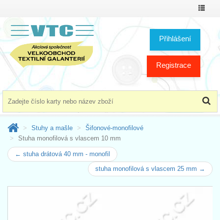
Přepno
menu
Přihlášení
Registrace
Stuhy a mašle
Šifonové-monofilové
Stuha monofilová s vlascem 10 mm
← stuha drátová 40 mm - monofil
stuha monofilová s vlascem 25 mm →