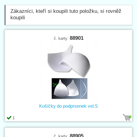
Zákazníci, kteří si koupili tuto položku, si rovněž
koupili
88901
č. karty:
Košíčky do podprsenek vel.S
1
88905
č. karty: