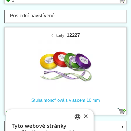
1
Poslední navštívené
12227
č. karty:
Stuha monofilová s vlascem 10 mm
22
×
Tyto webové stránky
Kategorie
CZECH