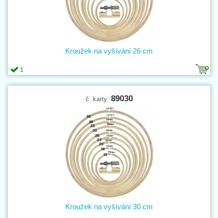
Kroužek na vyšívání 26 cm
1
89030
č. karty:
Kroužek na vyšívání 30 cm