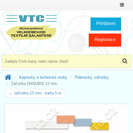
Přepno
menu
Přihlášení
Registrace
Keprovky a technické stuhy
Plátnovky, záčistky
Záčistka DANUBIE 12 mm
← záčistka 13 mm - karta 5 m