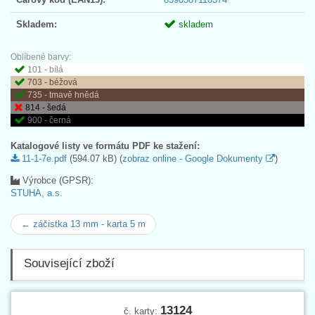
Skladem:
skladem
Oblíbené barvy:
101 - bílá
703 - béžová
735 - tmavě hnědá
814 - šedá
900 - černá
Katalogové listy ve formátu PDF ke stažení:
11-1-7e.pdf
(594.07 kB) (
zobraz online - Google Dokumenty
)
Výrobce (GPSR):
STUHA, a.s.
← záčistka 13 mm - karta 5 m
Související zboží
13124
č. karty: