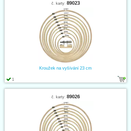
89023
č. karty:
Kroužek na vyšívání 23 cm
1
89026
č. karty: