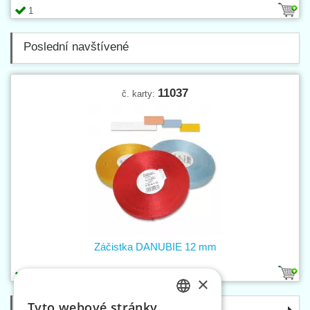
1
Poslední navštívené
11037
č. karty:
Záčistka DANUBIE 12 mm
11
5
×
Tyto webové stránky
Kategorie