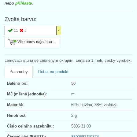
nebo
přihlaste
.
Zvolte barvu:
11
5
Více barev najednou ...
Lemovací stuha se zesíleným okrajem, cena za 1 metr, český výrobek.
Parametry
Dotaz na produkt
Baleno po:
50
MJ (měrná jednotka):
m
Materiál:
62% bavlna, 38% viskóza
Hmotnost:
2 g
Číslo celního sazebníku:
5806 31 00
Čárový kód (EAN13):
8590587110374