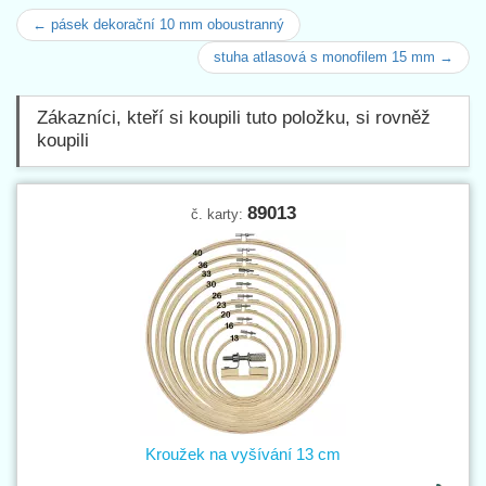
← pásek dekorační 10 mm oboustranný
stuha atlasová s monofilem 15 mm →
Zákazníci, kteří si koupili tuto položku, si rovněž
koupili
89013
č. karty:
Kroužek na vyšívání 13 cm