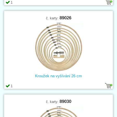
1
89026
č. karty:
Kroužek na vyšívání 26 cm
1
89030
č. karty: