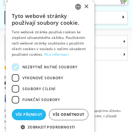
10
×
Tyto webové stránky
Kategorie
CZECH
používají soubory cookie.
SLOVAK
Tato webová stránka používá cookies ke
zlepšení uživatelského zážitku. Používáním
ENGLISH
Informace
naší webové stránky souhlasíte s použitím
GERMAN
všech cookies v souladu s našimi zásadami
Proč si zvolit právě nás
používání cookies.
Více informací
NEZBYTNĚ NUTNÉ SOUBORY
585 051 217
Plzeňská 868, 783 91 Uničov, Česká republika
VÝKONOVÉ SOUBORY
Položit dotaz
|
Nahlásit chybu
Máte problémy s přihlášením ?
SOUBORY CÍLENÍ
FUNKČNÍ SOUBORY
Podle zákona o evidenci tržeb je prodávající povinen vystavit kupujícímu účtenku.
VŠE PŘIJMOUT
VŠE ODMÍTNOUT
Zároveň je povinen zaevidovat přijatou tržbu u správce daně on-line; v případě
technického výpadku pak nejpozději do 48 hodin.
ZOBRAZIT PODROBNOSTI
©2026 Velkoobchod textilní galanterie VTC a.s., Uničov