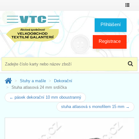
Přepno
menu
Přihlášení
Registrace
Stuhy a mašle
Dekorační
Stuha atlasová 24 mm srdíčka
← pásek dekorační 10 mm oboustranný
stuha atlasová s monofilem 15 mm →