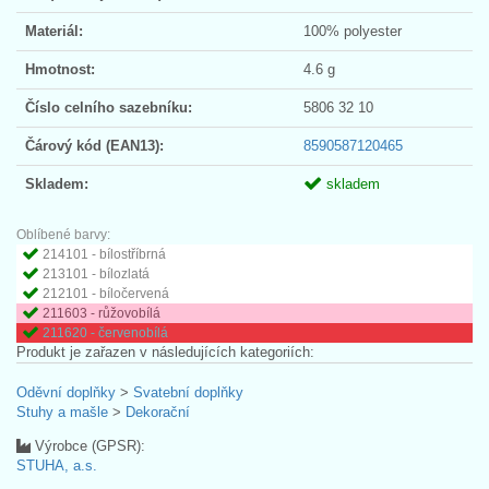
Materiál:
100% polyester
Hmotnost:
4.6 g
Číslo celního sazebníku:
5806 32 10
Čárový kód (EAN13):
8590587120465
Skladem:
skladem
Oblíbené barvy:
214101 - bílostříbrná
213101 - bílozlatá
212101 - bíločervená
211603 - růžovobílá
211620 - červenobílá
Produkt je zařazen v následujících kategoriích:
Oděvní doplňky
>
Svatební doplňky
Stuhy a mašle
>
Dekorační
Výrobce (GPSR):
STUHA, a.s.