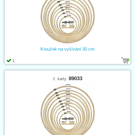
Kroužek na vyšívání 30 cm
1
89033
č. karty: