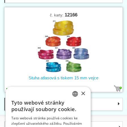
12166
č. karty:
Stuha atlasová s tiskem 15 mm vejce
5
×
Tyto webové stránky
Kategorie
CZECH
používají soubory cookie.
SLOVAK
Tato webová stránka používá cookies ke
zlepšení uživatelského zážitku. Používáním
ENGLISH