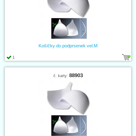
Košíčky do podprsenek vel.M
1
88903
č. karty: