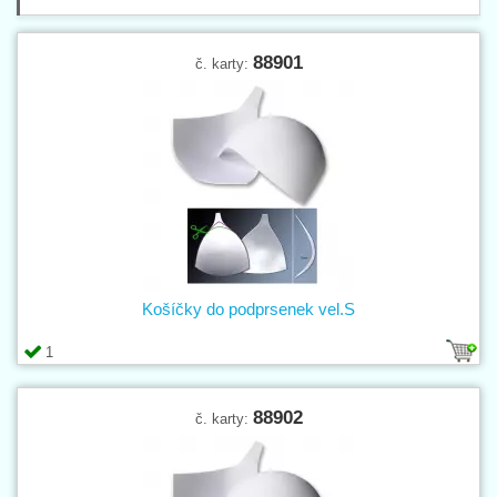
88901
č. karty:
Košíčky do podprsenek vel.S
1
88902
č. karty: