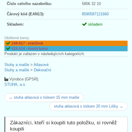
Číslo celního sazebníku:
5806 32 10
Čárový kód (EAN13):
8590587121660
Skladem:
skladem
Oblíbené barvy:
248-617 - oranžová
426-414 - modrý tyrkys
Produkt je zařazen v následujících kategoriích:
Stuhy a mašle
>
Atlasové
Stuhy a mašle
>
Dekorační
Výrobce (GPSR):
STUHA, a.s.
← stuha atlasová s tiskem 15 mm mašle
stuha atlasová s tiskem 20 mm Lišky →
Zákazníci, kteří si koupili tuto položku, si rovněž
koupili