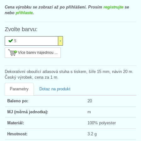
Cena výrobku se zobrazí až po přihlášení. Prosím
registrujte
se
nebo
přihlaste
.
Zvolte barvu:
5
Více barev najednou ...
Dekorativní oboulící atlasová stuha s tiskem, šíře 15 mm, návin 20 m.
Český výrobek, cena za 1 m.
Parametry
Dotaz na produkt
Baleno po:
20
MJ (měrná jednotka):
m
Materiál:
100% polyester
Hmotnost:
3.2 g