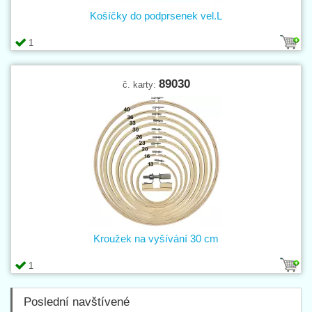
Košíčky do podprsenek vel.L
1
89030
č. karty:
Kroužek na vyšívání 30 cm
1
Poslední navštívené