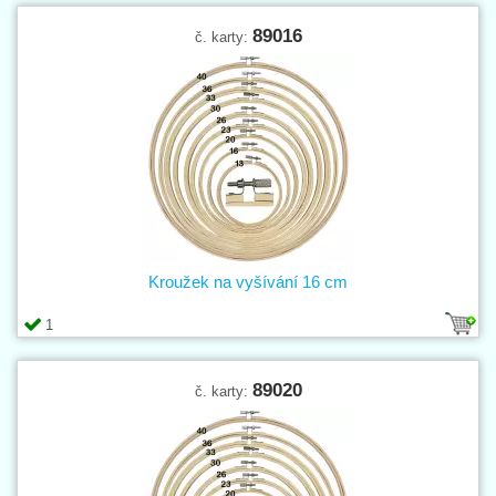
89016
č. karty:
Kroužek na vyšívání 16 cm
1
89020
č. karty: