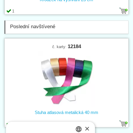
1
Poslední navštívené
12184
č. karty:
Stuha atlasová metalická 40 mm
6
×