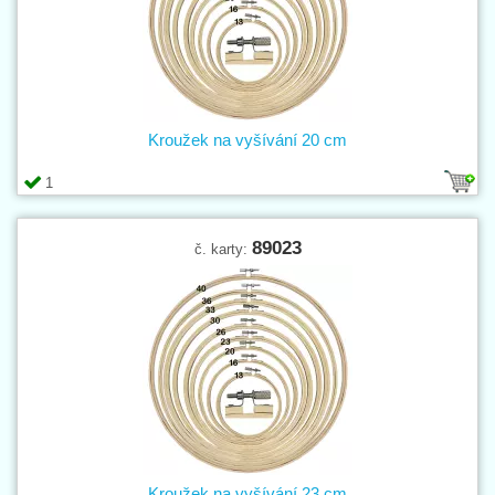
Kroužek na vyšívání 20 cm
1
89023
č. karty:
Kroužek na vyšívání 23 cm