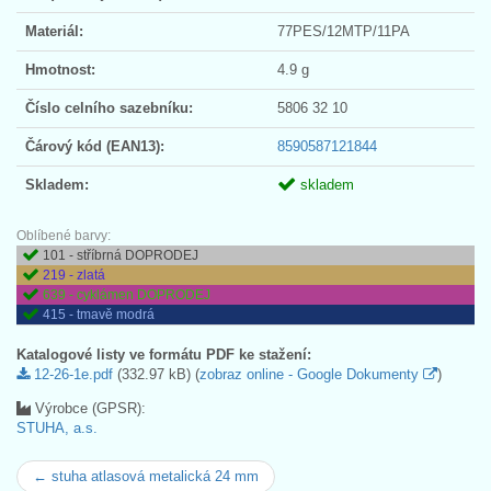
Materiál:
77PES/12MTP/11PA
Hmotnost:
4.9 g
Číslo celního sazebníku:
5806 32 10
Čárový kód (EAN13):
8590587121844
Skladem:
skladem
Oblíbené barvy:
101 - stříbrná DOPRODEJ
219 - zlatá
639 - cyklámen DOPRODEJ
415 - tmavě modrá
Katalogové listy ve formátu PDF ke stažení:
12-26-1e.pdf
(332.97 kB) (
zobraz online - Google Dokumenty
)
Výrobce (GPSR):
STUHA, a.s.
← stuha atlasová metalická 24 mm