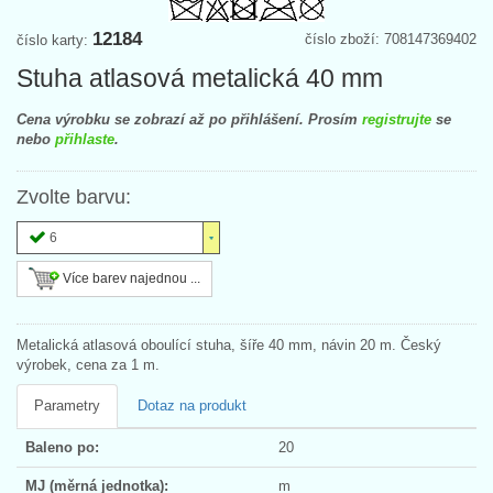
12184
číslo zboží: 708147369402
číslo karty:
Stuha atlasová metalická 40 mm
Cena výrobku se zobrazí až po přihlášení. Prosím
registrujte
se
nebo
přihlaste
.
Zvolte barvu:
6
Více barev najednou ...
Metalická atlasová oboulící stuha, šíře 40 mm, návin 20 m. Český
výrobek, cena za 1 m.
Parametry
Dotaz na produkt
Baleno po:
20
MJ (měrná jednotka):
m