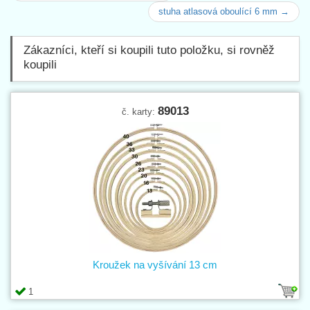
stuha atlasová oboulící 6 mm →
Zákazníci, kteří si koupili tuto položku, si rovněž
koupili
89013
č. karty:
Kroužek na vyšívání 13 cm
1