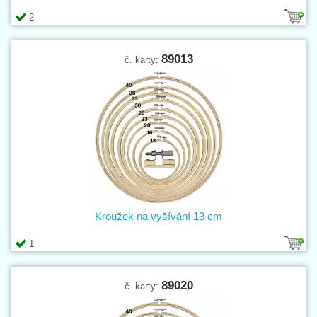
2
89013
č. karty:
Kroužek na vyšívání 13 cm
1
89020
č. karty: