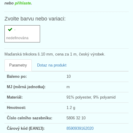
nebo
přihlaste
.
Zvolte barvu nebo variaci:
-
nedefinována
Maďarská trikolora š.10 mm, cena za 1 m, český výrobek.
Parametry
Dotaz na produkt
Baleno po:
10
MJ (měrná jednotka):
m
Materiál:
91% polyester, 9% polyamid
Hmotnost:
1.2 g
Číslo celního sazebníku:
5806 32 10
Čárový kód (EAN13):
8590939162020