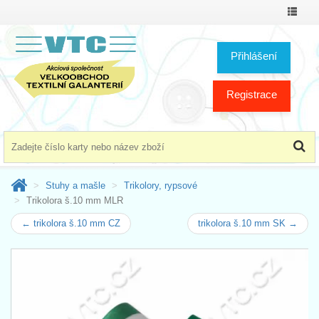
Přepno
menu
Přihlášení
Registrace
Stuhy a mašle
Trikolory, rypsové
Trikolora š.10 mm MLR
← trikolora š.10 mm CZ
trikolora š.10 mm SK →