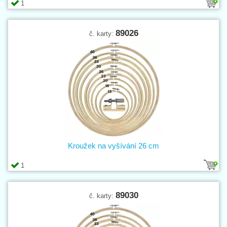
1
89026
č. karty:
Kroužek na vyšívání 26 cm
1
89030
č. karty: