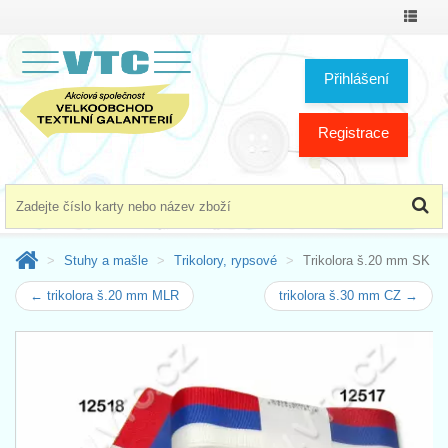
Přepno
menu
Přihlášení
Registrace
Stuhy a mašle
Trikolory, rypsové
Trikolora š.20 mm SK
← trikolora š.20 mm MLR
trikolora š.30 mm CZ →