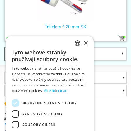
Trikolora š.20 mm SK
1
×
Tyto webové stránky
Kategorie
CZECH
používají soubory cookie.
SLOVAK
Tato webová stránka používá cookies ke
zlepšení uživatelského zážitku. Používáním
ENGLISH
Informace
naší webové stránky souhlasíte s použitím
GERMAN
všech cookies v souladu s našimi zásadami
Proč si zvolit právě nás
používání cookies.
Více informací
NEZBYTNĚ NUTNÉ SOUBORY
585 051 217
Plzeňská 868, 783 91 Uničov, Česká republika
VÝKONOVÉ SOUBORY
Položit dotaz
|
Nahlásit chybu
Máte problémy s přihlášením ?
SOUBORY CÍLENÍ