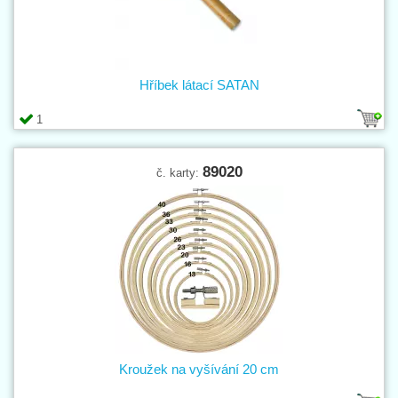
Hříbek látací SATAN
1
89020
č. karty:
Kroužek na vyšívání 20 cm