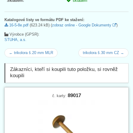
Skladem:
skladem
Katalogové listy ve formátu PDF ke stažení:
16-5-8e.pdf
(623.24 kB) (
zobraz online - Google Dokumenty
)
Výrobce (GPSR):
STUHA, a.s.
← trikolora š.20 mm MLR
trikolora š.30 mm CZ →
Zákazníci, kteří si koupili tuto položku, si rovněž
koupili
89017
č. karty: