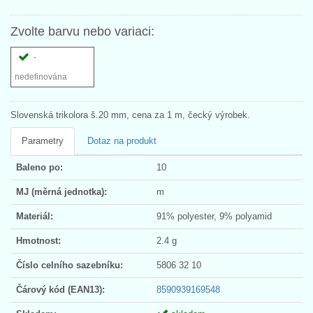
Zvolte barvu nebo variaci:
-
nedefinována
Slovenská trikolora š.20 mm, cena za 1 m, čecký výrobek.
Parametry
Dotaz na produkt
Baleno po:
10
MJ (měrná jednotka):
m
Materiál:
91% polyester, 9% polyamid
Hmotnost:
2.4 g
Číslo celního sazebníku:
5806 32 10
Čárový kód (EAN13):
8590939169548