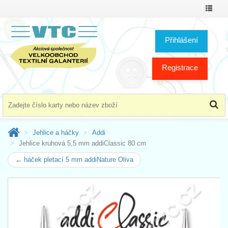
Přepno
menu
Přihlášení
Registrace
Jehlice a háčky
Addi
Jehlice kruhová 5,5 mm addiClassic 80 cm
← háček pletací 5 mm addiNature Oliva