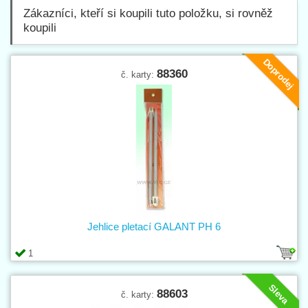
Zákazníci, kteří si koupili tuto položku, si rovněž
koupili
Doprodej
88360
č. karty:
Jehlice pletací GALANT PH 6
1
Sleva
88603
č. karty: