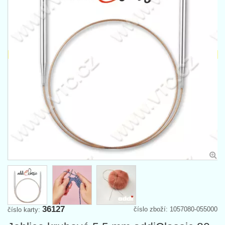
36127
číslo zboží: 1057080-055000
číslo karty: