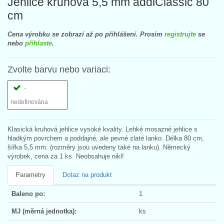
Jehlice kruhová 5,5 mm addiClassic 80
cm
Cena výrobku se zobrazí až po přihlášení. Prosím
registrujte
se
nebo
přihlaste
.
Zvolte barvu nebo variaci:
-
nedefinována
Klasická kruhová jehlice vysoké kvality. Lehké mosazné jehlice s
hladkým povrchem a poddajné, ale pevné zlaté lanko. Délka 80 cm,
šířka 5,5 mm. (rozměry jsou uvedeny také na lanku). Německý
výrobek, cena za 1 ks. Neobsahuje nikl!
Parametry
Dotaz na produkt
Baleno po:
1
MJ (měrná jednotka):
ks