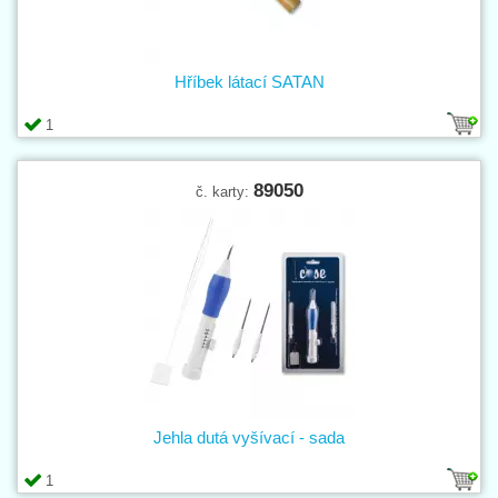
Hříbek látací SATAN
1
89050
č. karty:
Jehla dutá vyšívací - sada
1