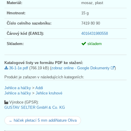
Materiál:
mosaz, plast
Hmotnost:
15 g
Číslo celního sazebníku:
7419 80 90
Čárový kód (EAN13):
4016431980558
Skladem:
skladem
Katalogové listy ve formátu PDF ke stažení:
36-1-1e.pdf
(766.19 kB) (
zobraz online - Google Dokumenty
)
Produkt je zařazen v následujících kategoriích:
Jehlice a háčky
>
Addi
Jehlice a háčky
>
Jehlice kruhové
Výrobce (GPSR):
GUSTAV SELTER GmbH & Co. KG
← háček pletací 5 mm addiNature Oliva