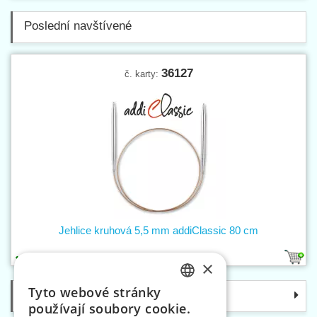
Poslední navštívené
36127
č. karty:
Jehlice kruhová 5,5 mm addiClassic 80 cm
1
×
Tyto webové stránky
Kategorie
CZECH
používají soubory cookie.