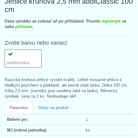
Jehlice kruhová 2,5 mm addiClassic 100
cm
Cena výrobku se zobrazí až po přihlášení. Prosím
registrujte
se
nebo
přihlaste
.
Zvolte barvu nebo variaci:
-
nedefinována
Klasická kruhová jehlice vysoké kvality. Lehké mosazné jehlice s
hladkým povrchem a poddajné, ale pevné zlaté lanko. Délka 100 cm,
šířka 2,5 mm. (rozměry jsou uvedeny také na lanku). Německý
výrobek, cena za 1 ks. Neobsahuje nikl!
Parametry
Dotaz na produkt
Baleno po:
1
MJ (měrná jednotka):
ks