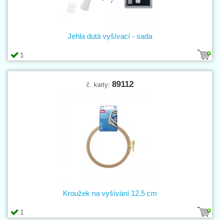
Jehla dutá vyšívací - sada
1
89112
č. karty:
Kroužek na vyšívání 12,5 cm
1