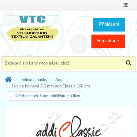
Přepno
menu
Přihlášení
Registrace
Jehlice a háčky
Addi
Jehlice kruhová 2,5 mm addiClassic 100 cm
← háček pletací 5 mm addiNature Oliva