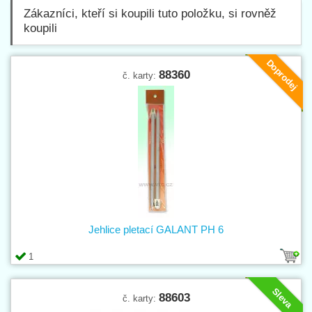
Zákazníci, kteří si koupili tuto položku, si rovněž
koupili
Doprodej
88360
č. karty:
Jehlice pletací GALANT PH 6
1
Sleva
88603
č. karty: