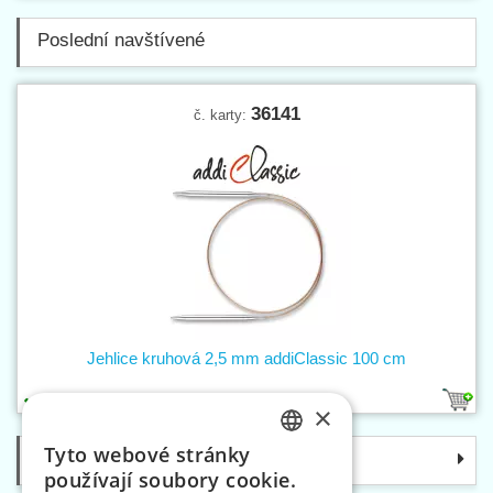
Poslední navštívené
36141
č. karty:
Jehlice kruhová 2,5 mm addiClassic 100 cm
1
×
Tyto webové stránky
Kategorie
CZECH
používají soubory cookie.