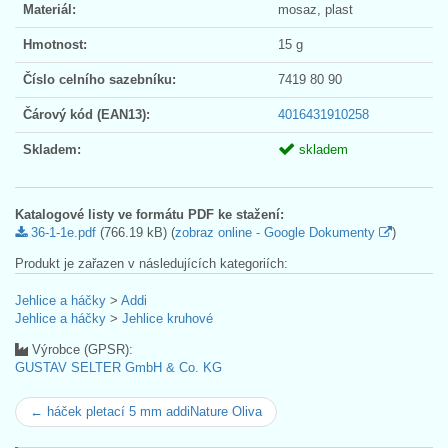
Materiál:
mosaz, plast
Hmotnost:
15 g
Číslo celního sazebníku:
7419 80 90
Čárový kód (EAN13):
4016431910258
Skladem:
skladem
Katalogové listy ve formátu PDF ke stažení:
36-1-1e.pdf
(766.19 kB) (
zobraz online - Google Dokumenty
)
Produkt je zařazen v následujících kategoriích:
Jehlice a háčky
>
Addi
Jehlice a háčky
>
Jehlice kruhové
Výrobce (GPSR):
GUSTAV SELTER GmbH & Co. KG
← háček pletací 5 mm addiNature Oliva