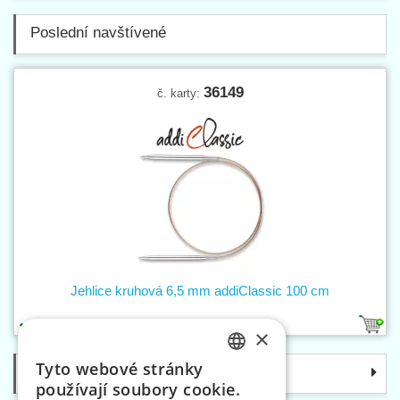
Poslední navštívené
36149
č. karty:
Jehlice kruhová 6,5 mm addiClassic 100 cm
1
×
Tyto webové stránky
Kategorie
CZECH
používají soubory cookie.