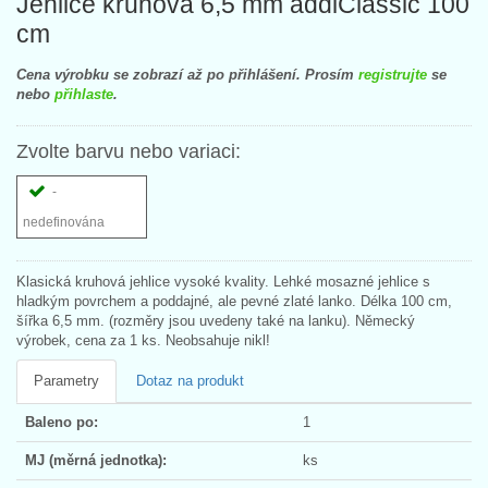
Jehlice kruhová 6,5 mm addiClassic 100
cm
Cena výrobku se zobrazí až po přihlášení. Prosím
registrujte
se
nebo
přihlaste
.
Zvolte barvu nebo variaci:
-
nedefinována
Klasická kruhová jehlice vysoké kvality. Lehké mosazné jehlice s
hladkým povrchem a poddajné, ale pevné zlaté lanko. Délka 100 cm,
šířka 6,5 mm. (rozměry jsou uvedeny také na lanku). Německý
výrobek, cena za 1 ks. Neobsahuje nikl!
Parametry
Dotaz na produkt
Baleno po:
1
MJ (měrná jednotka):
ks