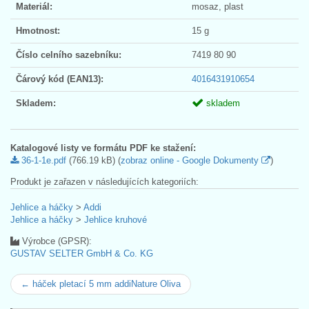
Materiál:
mosaz, plast
Hmotnost:
15 g
Číslo celního sazebníku:
7419 80 90
Čárový kód (EAN13):
4016431910654
Skladem:
skladem
Katalogové listy ve formátu PDF ke stažení:
36-1-1e.pdf
(766.19 kB) (
zobraz online - Google Dokumenty
)
Produkt je zařazen v následujících kategoriích:
Jehlice a háčky
>
Addi
Jehlice a háčky
>
Jehlice kruhové
Výrobce (GPSR):
GUSTAV SELTER GmbH & Co. KG
← háček pletací 5 mm addiNature Oliva