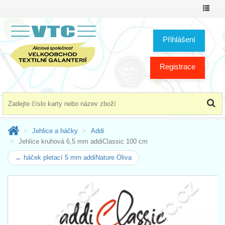
Přepno
menu
Přihlášení
Registrace
Jehlice a háčky
Addi
Jehlice kruhová 6,5 mm addiClassic 100 cm
← háček pletací 5 mm addiNature Oliva