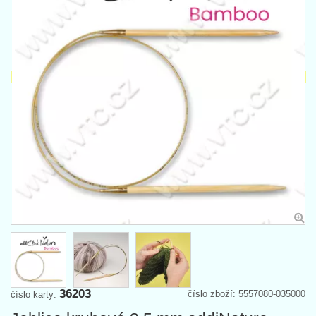
36203
číslo zboží: 5557080-035000
číslo karty: