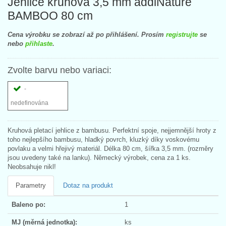
Jehlice kruhová 3,5 mm addiNature
BAMBOO 80 cm
Cena výrobku se zobrazí až po přihlášení. Prosím
registrujte
se
nebo
přihlaste
.
Zvolte barvu nebo variaci:
-
nedefinována
Kruhová pletací jehlice z bambusu. Perfektní spoje, nejjemnější hroty z
toho nejlepšího bambusu, hladký povrch, kluzký díky voskovému
povlaku a velmi hřejivý materiál. Délka 80 cm, šířka 3,5 mm. (rozměry
jsou uvedeny také na lanku). Německý výrobek, cena za 1 ks.
Neobsahuje nikl!
Parametry
Dotaz na produkt
Baleno po:
1
MJ (měrná jednotka):
ks