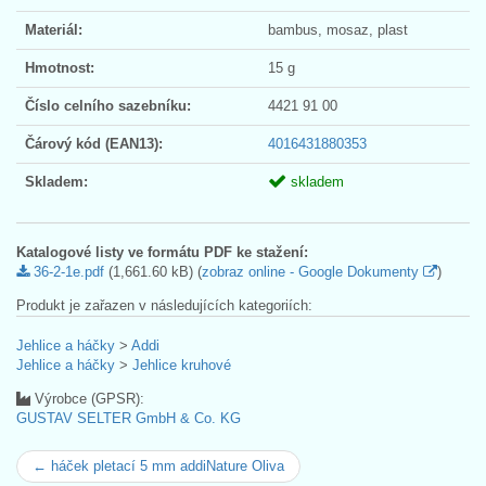
Materiál:
bambus, mosaz, plast
Hmotnost:
15 g
Číslo celního sazebníku:
4421 91 00
Čárový kód (EAN13):
4016431880353
Skladem:
skladem
Katalogové listy ve formátu PDF ke stažení:
36-2-1e.pdf
(1,661.60 kB) (
zobraz online - Google Dokumenty
)
Produkt je zařazen v následujících kategoriích:
Jehlice a háčky
>
Addi
Jehlice a háčky
>
Jehlice kruhové
Výrobce (GPSR):
GUSTAV SELTER GmbH & Co. KG
← háček pletací 5 mm addiNature Oliva