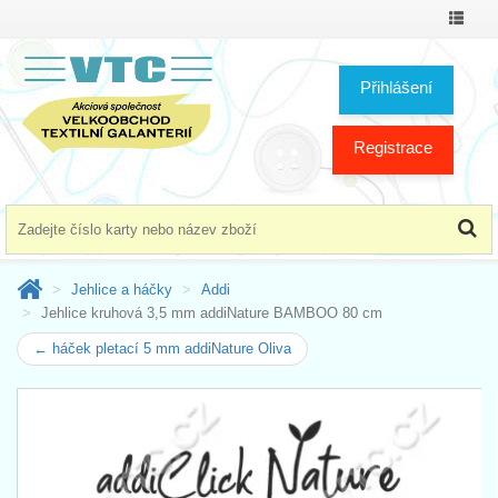
Přepno
menu
Přihlášení
Registrace
Jehlice a háčky
Addi
Jehlice kruhová 3,5 mm addiNature BAMBOO 80 cm
← háček pletací 5 mm addiNature Oliva