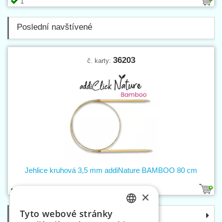
1
Poslední navštívené
36203
č. karty:
Jehlice kruhová 3,5 mm addiNature BAMBOO 80 cm
1
×
Tyto webové stránky
Kategorie
CZECH