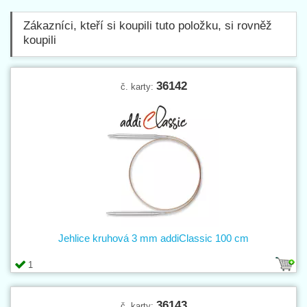
Zákazníci, kteří si koupili tuto položku, si rovněž
koupili
36142
č. karty:
Jehlice kruhová 3 mm addiClassic 100 cm
1
36143
č. karty: