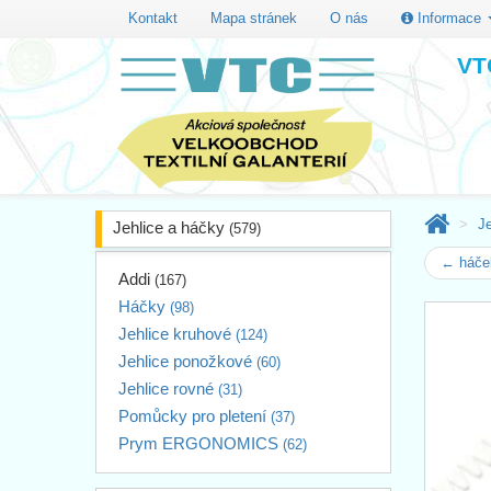
Kontakt
Mapa stránek
O nás
Informace
VTC
J
Jehlice a háčky
(579)
← háček
Addi
(167)
Háčky
(98)
Jehlice kruhové
(124)
Jehlice ponožkové
(60)
Jehlice rovné
(31)
Pomůcky pro pletení
(37)
Prym ERGONOMICS
(62)