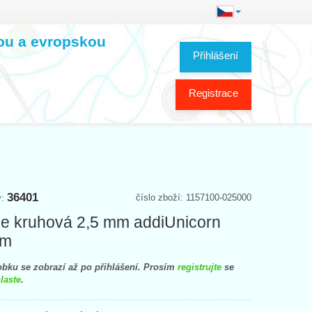
kou a evropskou
Přihlášení
Registrace
36401
číslo zboží: 1157100-025000
y:
ce kruhová 2,5 mm addiUnicorn
cm
bku se zobrazí až po přihlášení. Prosím
registrujte
se
laste
.