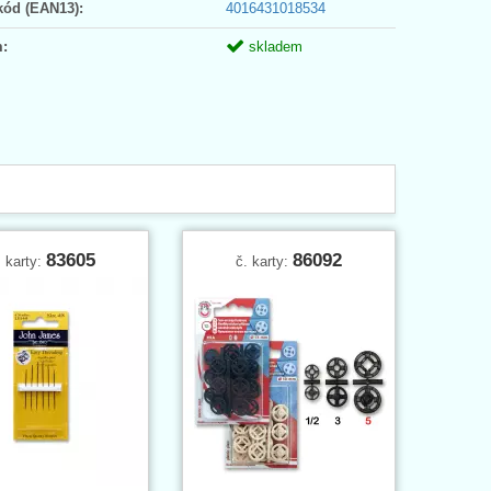
kód (EAN13):
4016431018534
:
skladem
83605
86092
. karty:
č. karty: