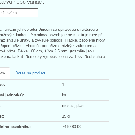
barvu nebo variaci:
definována
a funkční jehlice addi Unicorn se spirálovou strukturou a
 růžovým lankem. Spirálový povrch jemně masíruje ruce při
ímž snižuje únavu a zvyšuje pohodlí. Hladké, zaoblené hroty
třepení příze – vhodné i pro příze s nízkým zákrutem a
ové příze. Délka 100 cm, šířka 2,5 mm. (rozměry jsou
aké na lanku). Německý výrobek, cena za 1 ks. Neobsahuje
try
Dotaz na produkt
po:
1
ná jednotka):
ks
:
mosaz, plast
t:
15 g
lního sazebníku:
7419 80 90