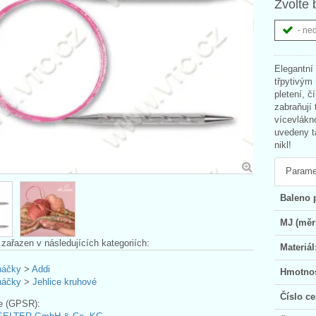
Zvolte 
- ne
Elegantní 
třpytivým
pletení, č
zabraňují 
vícevlákn
uvedeny t
nikl!
Parame
Baleno 
MJ (měr
 zařazen v následujících kategoriích:
Materiál
háčky
>
Addi
Hmotnos
háčky
>
Jehlice kruhové
Číslo ce
e (GPSR):