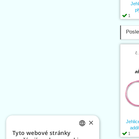
Jeh
p
1
Posle
č.
×
Jehli
add
Tyto webové stránky
1
CZECH