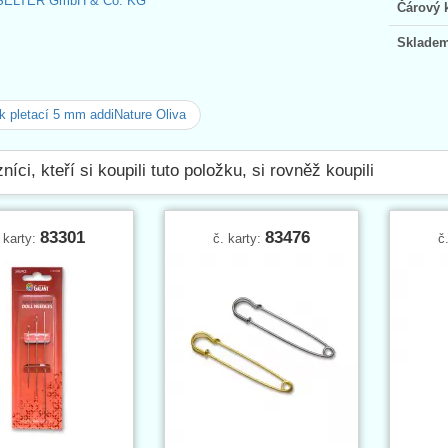
SELTER GmbH & Co. KG
Čárový 
Skladem
 pletací 5 mm addiNature Oliva
níci, kteří si koupili tuto položku, si rovněž koupili
83301
83476
 karty:
č. karty:
č