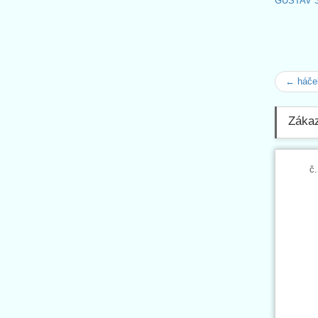
GUSTAV 
← háček
Zákaz
č.