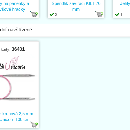
ly na panenky a
Špendlík zavírací KILT 76
Jehly
lyšové hračky
mm
3
1
dní navštívené
36401
 karty:
ce kruhová 2,5 mm
iUnicorn 100 cm