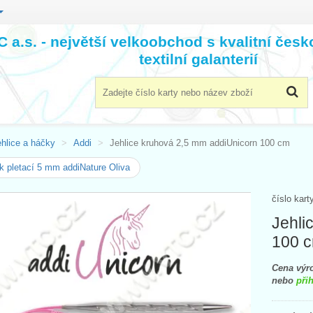
 a.s. - největší velkoobchod s kvalitní čes
textilní galanterií
ehlice a háčky
Addi
Jehlice kruhová 2,5 mm addiUnicorn 100 cm
 pletací 5 mm addiNature Oliva
číslo kart
Jehli
100 
Cena výro
nebo
přih