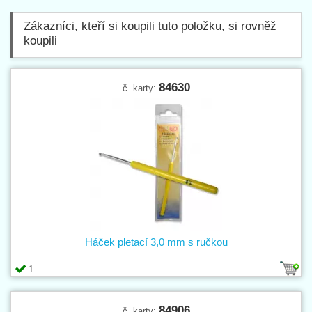
Zákazníci, kteří si koupili tuto položku, si rovněž
koupili
84630
č. karty:
Háček pletací 3,0 mm s ručkou
1
84906
č. karty: