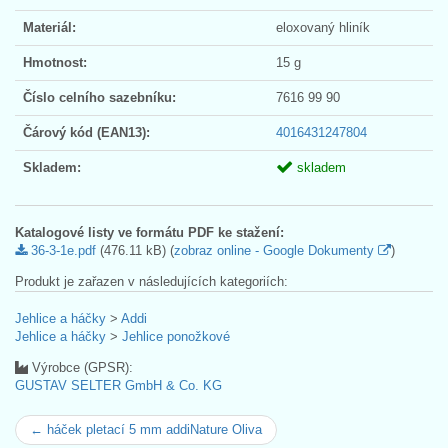
Materiál:
eloxovaný hliník
Hmotnost:
15 g
Číslo celního sazebníku:
7616 99 90
Čárový kód (EAN13):
4016431247804
Skladem:
skladem
Katalogové listy ve formátu PDF ke stažení:
36-3-1e.pdf
(476.11 kB) (
zobraz online - Google Dokumenty
)
Produkt je zařazen v následujících kategoriích:
Jehlice a háčky
>
Addi
Jehlice a háčky
>
Jehlice ponožkové
Výrobce (GPSR):
GUSTAV SELTER GmbH & Co. KG
← háček pletací 5 mm addiNature Oliva