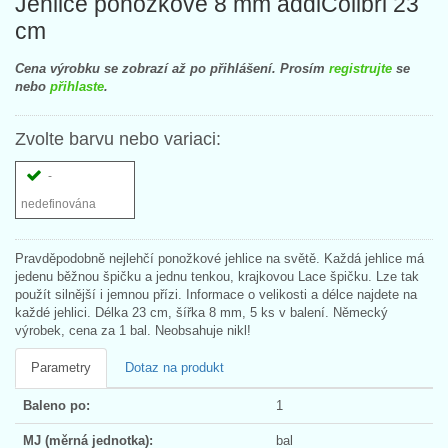
Jehlice ponožkové 8 mm addiColibri 23
cm
Cena výrobku se zobrazí až po přihlášení. Prosím
registrujte
se
nebo
přihlaste
.
Zvolte barvu nebo variaci:
-
nedefinována
Pravděpodobně nejlehčí ponožkové jehlice na světě. Každá jehlice má
jedenu běžnou špičku a jednu tenkou, krajkovou Lace špičku. Lze tak
použít silnější i jemnou přízi. Informace o velikosti a délce najdete na
každé jehlici. Délka 23 cm, šířka 8 mm, 5 ks v balení. Německý
výrobek, cena za 1 bal. Neobsahuje nikl!
Parametry
Dotaz na produkt
Baleno po:
1
MJ (měrná jednotka):
bal