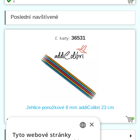
1
Poslední navštívené
36531
č. karty:
Jehlice ponožkové 8 mm addiColibri 23 cm
1
×
Tyto webové stránky
Kategorie
CZECH