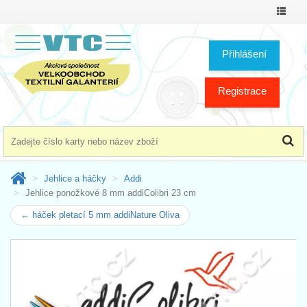
Přepno
menu
Přihlášení
Registrace
Jehlice a háčky
Addi
Jehlice ponožkové 8 mm addiColibri 23 cm
← háček pletací 5 mm addiNature Oliva