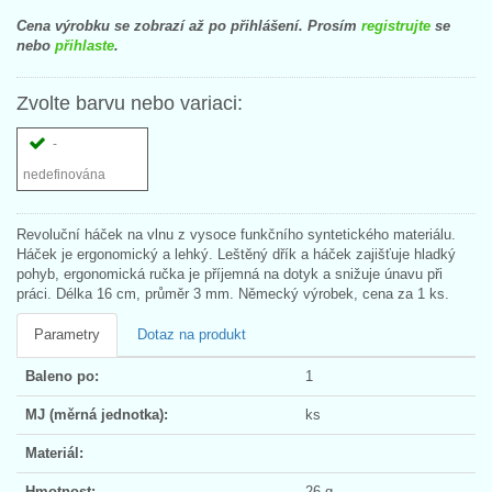
Cena výrobku se zobrazí až po přihlášení. Prosím
registrujte
se
nebo
přihlaste
.
Zvolte barvu nebo variaci:
-
nedefinována
Revoluční háček na vlnu z vysoce funkčního syntetického materiálu.
Háček je ergonomický a lehký. Leštěný dřík a háček zajišťuje hladký
pohyb, ergonomická ručka je příjemná na dotyk a snižuje únavu při
práci. Délka 16 cm, průměr 3 mm. Německý výrobek, cena za 1 ks.
Parametry
Dotaz na produkt
Baleno po:
1
MJ (měrná jednotka):
ks
Materiál:
Hmotnost:
26 g