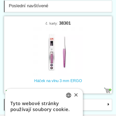
Poslední navštívené
38301
č. karty:
Háček na vlnu 3 mm ERGO
1
×
Tyto webové stránky
Kategorie
CZECH
používají soubory cookie.
SLOVAK