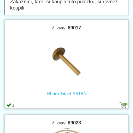
Zákazníci, kteří si koupili tuto položku, si rovněž
koupili
89017
č. karty:
Hříbek látací SATAN
1
89023
č. karty: