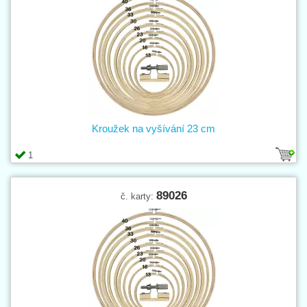
Kroužek na vyšívání 23 cm
1
89026
č. karty: