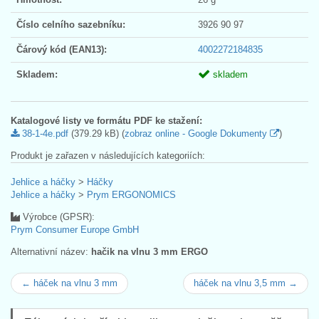
Číslo celního sazebníku:
3926 90 97
Čárový kód (EAN13):
4002272184835
Skladem:
skladem
Katalogové listy ve formátu PDF ke stažení:
38-1-4e.pdf
(379.29 kB) (
zobraz online - Google Dokumenty
)
Produkt je zařazen v následujících kategoriích:
Jehlice a háčky
>
Háčky
Jehlice a háčky
>
Prym ERGONOMICS
Výrobce (GPSR):
Prym Consumer Europe GmbH
Alternativní název:
hačik na vlnu 3 mm ERGO
← háček na vlnu 3 mm
háček na vlnu 3,5 mm →