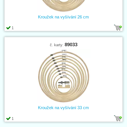
Kroužek na vyšívání 26 cm
1
89033
č. karty:
Kroužek na vyšívání 33 cm
1