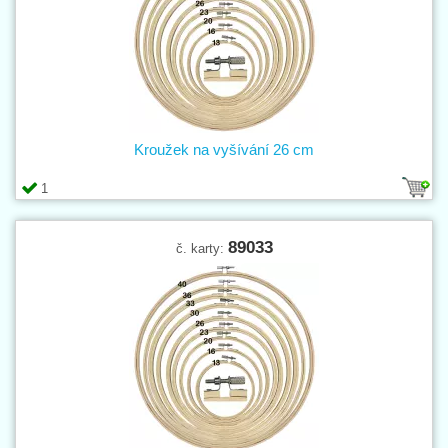
Kroužek na vyšívání 26 cm
1
89033
č. karty: