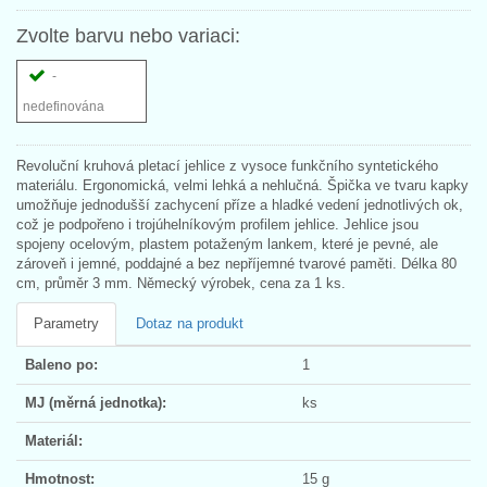
Zvolte barvu nebo variaci:
-
nedefinována
Revoluční kruhová pletací jehlice z vysoce funkčního syntetického
materiálu. Ergonomická, velmi lehká a nehlučná. Špička ve tvaru kapky
umožňuje jednodušší zachycení příze a hladké vedení jednotlivých ok,
což je podpořeno i trojúhelníkovým profilem jehlice. Jehlice jsou
spojeny ocelovým, plastem potaženým lankem, které je pevné, ale
zároveň i jemné, poddajné a bez nepříjemné tvarové paměti. Délka 80
cm, průměr 3 mm. Německý výrobek, cena za 1 ks.
Parametry
Dotaz na produkt
Baleno po:
1
MJ (měrná jednotka):
ks
Materiál:
Hmotnost:
15 g