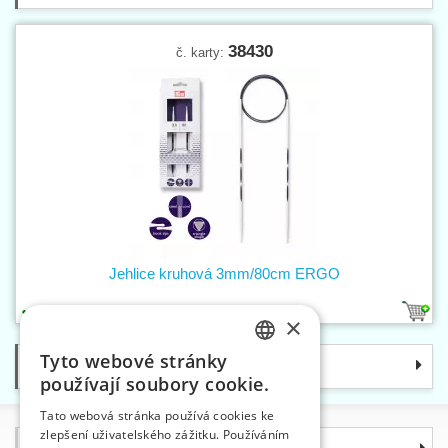
38430
č. karty:
Jehlice kruhová 3mm/80cm ERGO
1
×
Tyto webové stránky
Kategorie
CZECH
používají soubory cookie.
SLOVAK
Tato webová stránka používá cookies ke
zlepšení uživatelského zážitku. Používáním
ENGLISH
Informace