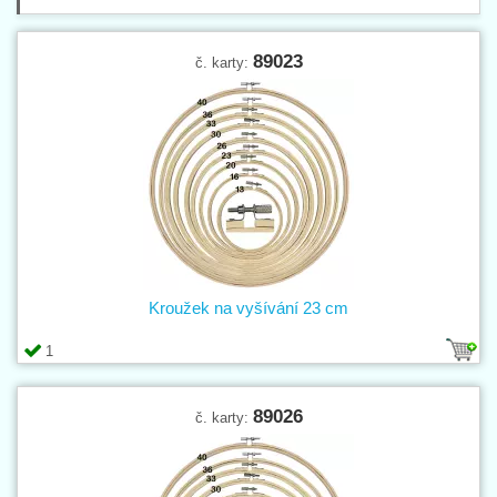
89023
č. karty:
Kroužek na vyšívání 23 cm
1
89026
č. karty: