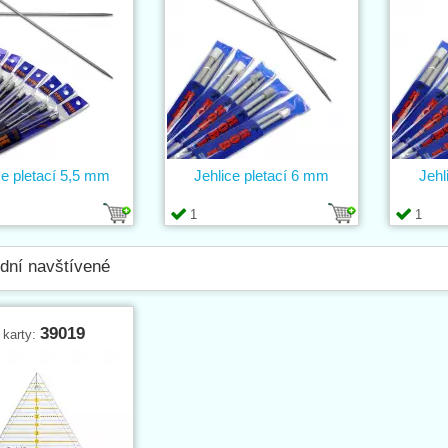
ce pletací 5,5 mm
Jehlice pletací 6 mm
Jehl
1
1
dní navštívené
39019
 karty: