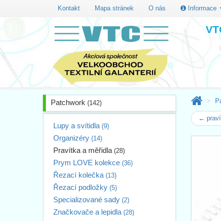
Kontakt
Mapa stránek
O nás
Informace
VTC
P
Patchwork
(142)
← prav
Lupy a svítidla
(9)
Organizéry
(14)
Pravítka a měřidla
(28)
Prym LOVE kolekce
(36)
Řezací kolečka
(13)
Řezací podložky
(5)
Specializované sady
(2)
Značkovače a lepidla
(28)