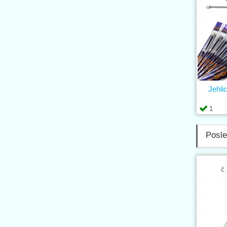
Jehli
1
Posle
č.