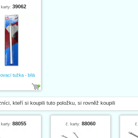
39062
 karty:
vací tužka - bílá
níci, kteří si koupili tuto položku, si rovněž koupili
88055
88060
 karty:
č. karty:
č