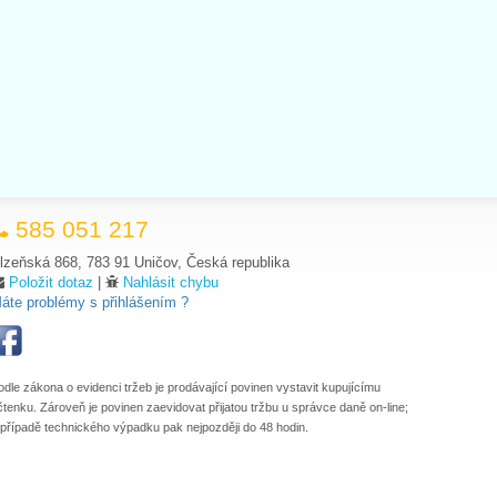
585 051 217
lzeňská 868, 783 91 Uničov, Česká republika
Položit dotaz
|
Nahlásit chybu
áte problémy s přihlášením ?
odle zákona o evidenci tržeb je prodávající povinen vystavit kupujícímu
čtenku. Zároveň je povinen zaevidovat přijatou tržbu u správce daně on-line;
 případě technického výpadku pak nejpozději do 48 hodin.