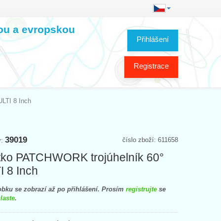
kou a evropskou
Přihlášení
Registrace
LTI 8 Inch
39019
číslo zboží: 611658
y:
tko PATCHWORK trojúhelník 60°
 8 Inch
bku se zobrazí až po přihlášení. Prosím
registrujte
se
laste
.