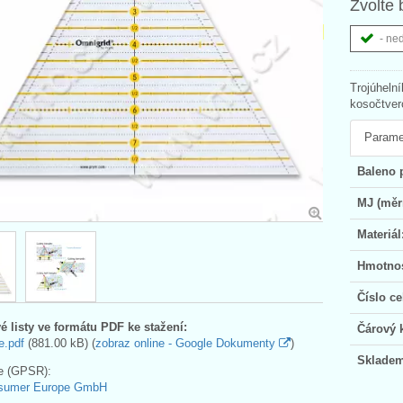
Zvolte 
- ne
Trojúheln
kosočtver
Parame
Baleno 
MJ (měr
Materiál
Hmotnos
Číslo ce
é listy ve formátu PDF ke stažení:
Čárový 
e.pdf
(881.00 kB) (
zobraz online - Google Dokumenty
)
Skladem
e (GPSR):
sumer Europe GmbH