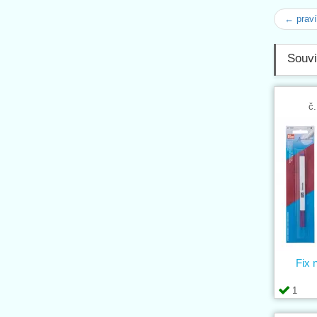
← prav
Souvi
č.
Fix 
1