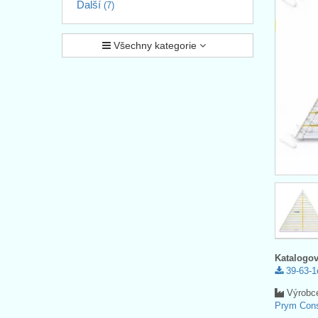
Další
(7)
Všechny kategorie
Katalogov
39-63-1
Výrobc
Prym Con