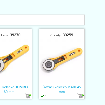
39270
39259
. karty:
č. karty:
í kolečko JUMBO
Řezací kolečko MAXI 45
60 mm
mm
1