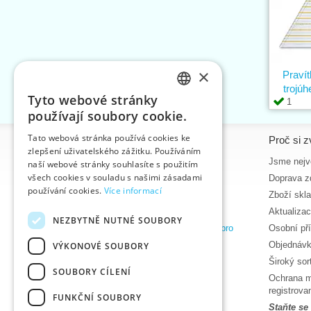
×
Prav
trojúh
Tyto webové stránky
1
CZECH
používají soubory cookie.
SLOVAK
Tato webová stránka používá cookies ke
Informace
Proč si z
zlepšení uživatelského zážitku. Používáním
ENGLISH
Úvodní strana
Jsme nejvě
naší webové stránky souhlasíte s použitím
GERMAN
všech cookies v souladu s našimi zásadami
Kontakt
Doprava z
používání cookies.
Více informací
Mapa stránek
Zboží skl
O nás
Aktualiza
NEZBYTNĚ NUTNÉ SOUBORY
Obchodní podmínky e-shopu VTC, a.s. pro
Osobní př
zákazníky z České republiky
Objednávk
VÝKONOVÉ SOUBORY
Zásady ochrany osobních údajů
Široký so
SOUBORY CÍLENÍ
Nápověda
Ochrana m
Ke stažení
registrov
FUNKČNÍ SOUBORY
Termíny naskladnění
Staňte se