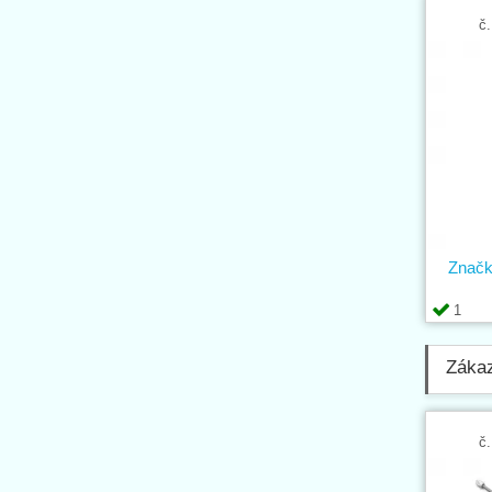
č.
Značko
1
Zákaz
č.