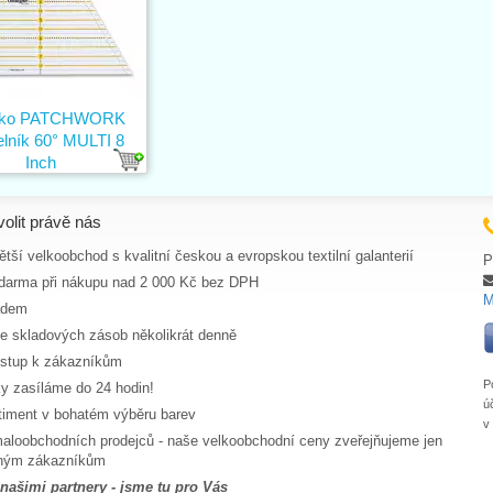
ítko PATCHWORK
elník 60° MULTI 8
Inch
volit právě nás
tší velkoobchod s kvalitní českou a evropskou textilní galanterií
P
darma při nákupu nad 2 000 Kč bez DPH
M
adem
ce skladových zásob několikrát denně
ístup k zákazníkům
P
y zasíláme do 24 hodin!
ú
rtiment v bohatém výběru barev
v
aloobchodních prodejců - naše velkoobchodní ceny zveřejňujeme jen
aným zákazníkům
 našimi partnery - jsme tu pro Vás