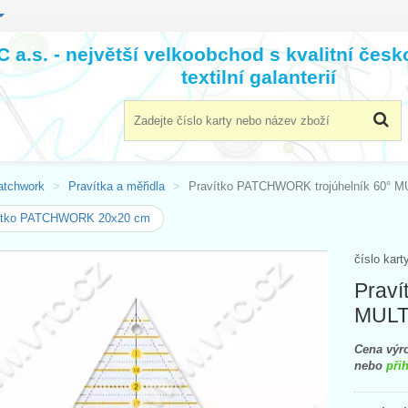
 a.s. - největší velkoobchod s kvalitní čes
textilní galanterií
atchwork
Pravítka a měřidla
Pravítko PATCHWORK trojúhelník 60° MU
ítko PATCHWORK 20x20 cm
číslo kart
Praví
MULTI
Cena výro
nebo
přih