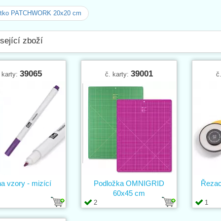
ítko PATCHWORK 20x20 cm
sející zboží
39065
39001
 karty:
č. karty:
č
na vzory - mizící
Podložka OMNIGRID
Řezac
60x45 cm
2
1