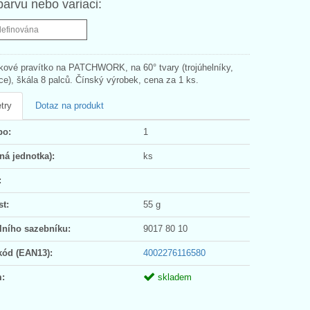
barvu nebo variaci:
definována
íkové pravítko na PATCHWORK, na 60° tvary (trojúhelníky,
ce), škála 8 palců. Čínský výrobek, cena za 1 ks.
try
Dotaz na produkt
po:
1
ná jednotka):
ks
:
t:
55 g
lního sazebníku:
9017 80 10
kód (EAN13):
4002276116580
:
skladem