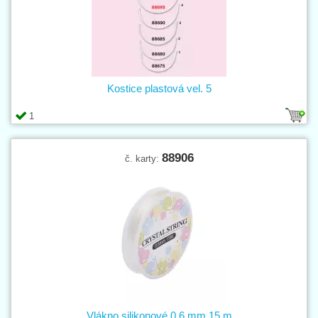
Kostice plastová vel. 5
1
88906
č. karty:
Vlákno silikonové 0,6 mm 15 m