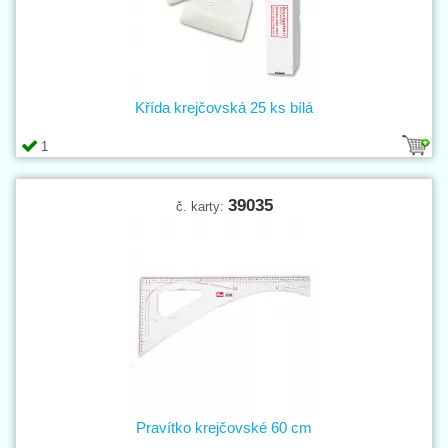
Křída krejčovská 25 ks bílá
1
39035
č. karty:
Pravítko krejčovské 60 cm