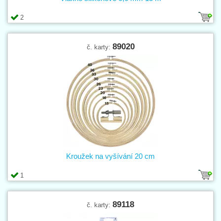
2
89020
č. karty:
Kroužek na vyšívání 20 cm
1
89118
č. karty: