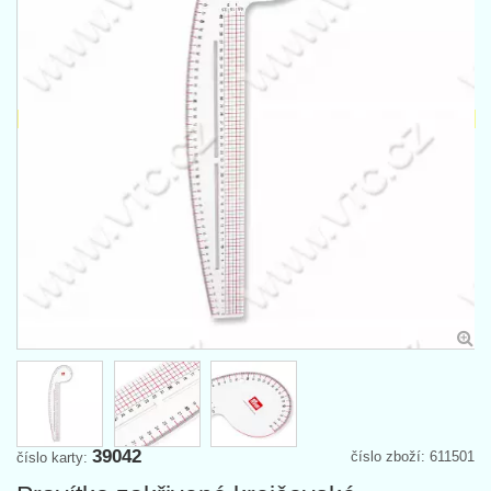
39042
číslo zboží: 611501
číslo karty: