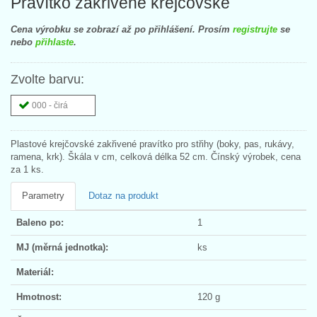
Pravítko zakřivené krejčovské
Cena výrobku se zobrazí až po přihlášení. Prosím
registrujte
se
nebo
přihlaste
.
Zvolte barvu:
000 - čirá
Plastové krejčovské zakřivené pravítko pro střihy (boky, pas, rukávy,
ramena, krk). Škála v cm, celková délka 52 cm. Čínský výrobek, cena
za 1 ks.
Parametry
Dotaz na produkt
Baleno po:
1
MJ (měrná jednotka):
ks
Materiál:
Hmotnost:
120 g