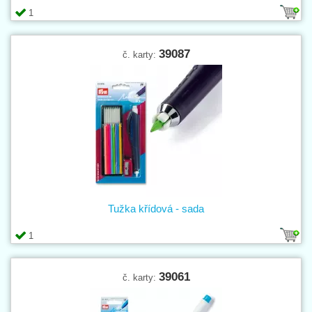
1
39087
č. karty:
Tužka křídová - sada
1
39061
č. karty: