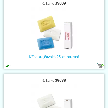
39089
č. karty:
Křída krejčovská 25 ks barevná
1
39088
č. karty: