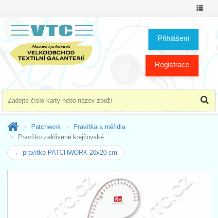
Přepno
menu
Přihlášení
Registrace
Patchwork
Pravítka a měřidla
Pravítko zakřivené krejčovské
← pravítko PATCHWORK 20x20 cm