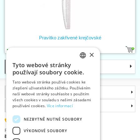
Pravítko zakřivené krejčovské
1
×
Tyto webové stránky
Kategorie
CZECH
používají soubory cookie.
SLOVAK
Tato webová stránka používá cookies ke
zlepšení uživatelského zážitku. Používáním
ENGLISH
Informace
naší webové stránky souhlasíte s použitím
GERMAN
všech cookies v souladu s našimi zásadami
Proč si zvolit právě nás
používání cookies.
Více informací
NEZBYTNĚ NUTNÉ SOUBORY
585 051 217
Plzeňská 868, 783 91 Uničov, Česká republika
VÝKONOVÉ SOUBORY
Položit dotaz
|
Nahlásit chybu