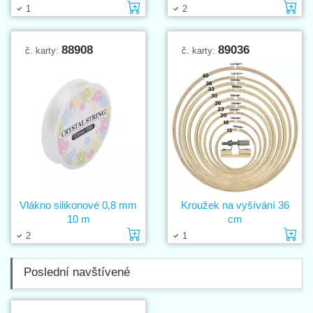
Vložit do košíku
Vl
1
2
88908
89036
č. karty:
č. karty:
Vlákno silikonové 0,8 mm
Kroužek na vyšívání 36
10 m
cm
Vložit do košíku
Vl
2
1
Poslední navštívené