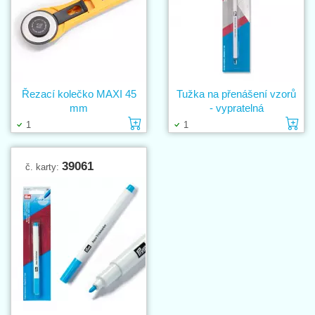
Řezací kolečko MAXI 45
Tužka na přenášení vzorů
mm
- vypratelná
Vložit do košíku
Vl
1
1
39061
č. karty: