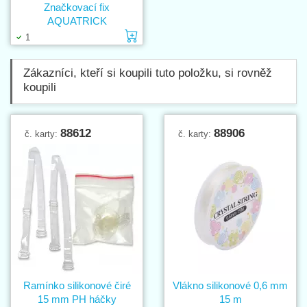
Značkovací fix
AQUATRICK
Vložit do košíku
1
Zákazníci, kteří si koupili tuto položku, si rovněž
koupili
88612
88906
č. karty:
č. karty:
Ramínko silikonové čiré
Vlákno silikonové 0,6 mm
15 mm PH háčky
15 m