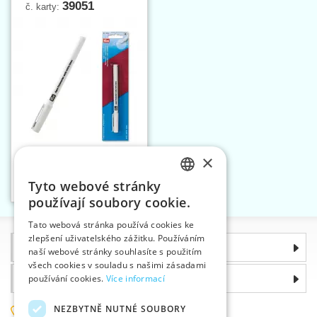
39051
č. karty:
×
Značkovací fix
AQUATRICK bílý
Tyto webové stránky
Vložit do košíku
CZECH
1
používají soubory cookie.
SLOVAK
Tato webová stránka používá cookies ke
zlepšení uživatelského zážitku. Používáním
ENGLISH
Informace
naší webové stránky souhlasíte s použitím
GERMAN
všech cookies v souladu s našimi zásadami
Proč si zvolit právě nás
používání cookies.
Více informací
NEZBYTNĚ NUTNÉ SOUBORY
585 051 217