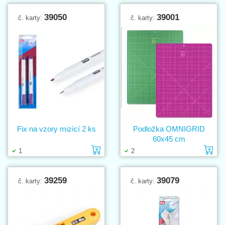
39050
39001
č. karty:
č. karty:
Fix na vzory mizící 2 ks
Podložka OMNIGRID
60x45 cm
Vložit do košíku
Vl
1
2
39259
39079
č. karty:
č. karty: