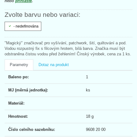
nebo
přihlaste
.
Zvolte barvu nebo variaci:
- nedefinována
"Magický" značkovač pro vyšívání, patchwork, šití, quiltování a pod.
Vodou rozpustný fix s filcovým hrotem, bílá barva. Značka musí být
odstraněna čistou vodou před žehlením! Čínský výrobek, cena za 1 ks.
Parametry
Dotaz na produkt
Baleno po:
1
MJ (měrná jednotka):
ks
Materiál:
Hmotnost:
18 g
Číslo celního sazebníku:
9608 20 00