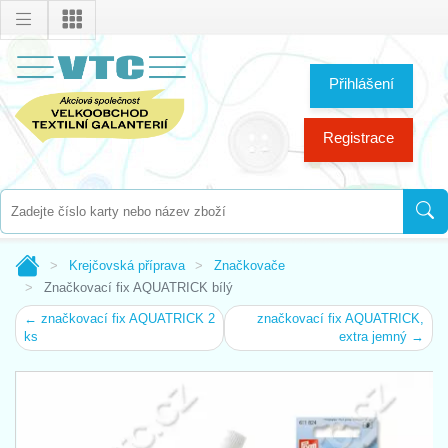
Přihlášení
Registrace
Krejčovská příprava
Značkovače
Značkovací fix AQUATRICK bílý
← značkovací fix AQUATRICK 2
značkovací fix AQUATRICK,
ks
extra jemný →