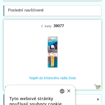
Poslední navštívené
39077
č. karty:
Náplň do křídového rádla žlutá
1
×
Tyto webové stránky
Kategorie
CZECH
používají soubory cookie.