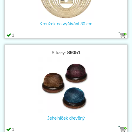
Kroužek na vyšívání 30 cm
1
89051
č. karty:
Jehelníček dřevěný
1