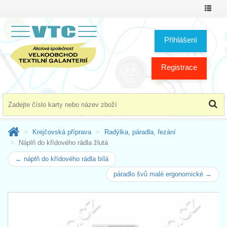
Přepno
menu
Přihlášení
Registrace
Krejčovská příprava
Radýlka, páradla, řezání
Náplň do křídového rádla žlutá
← náplň do křídového rádla bílá
páradlo švů malé ergonomické →