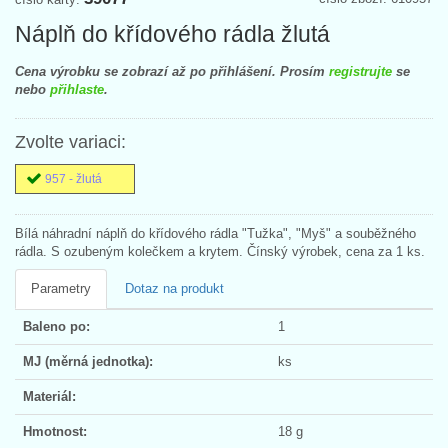
Náplň do křídového rádla žlutá
Cena výrobku se zobrazí až po přihlášení. Prosím
registrujte
se
nebo
přihlaste
.
Zvolte variaci:
957 - žlutá
Bílá náhradní náplň do křídového rádla "Tužka", "Myš" a souběžného
rádla. S ozubeným kolečkem a krytem. Čínský výrobek, cena za 1 ks.
Parametry
Dotaz na produkt
Baleno po:
1
MJ (měrná jednotka):
ks
Materiál:
Hmotnost:
18 g