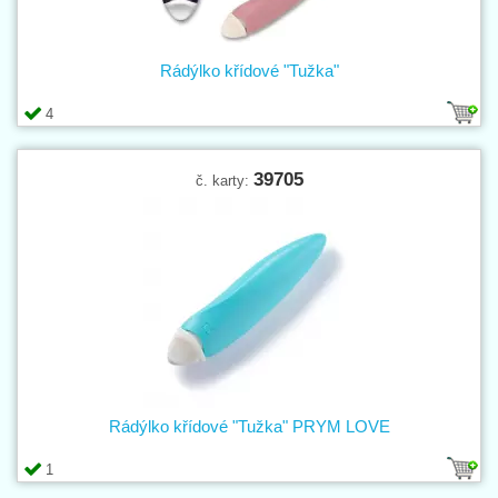
Rádýlko křídové "Tužka"
4
39705
č. karty:
Rádýlko křídové "Tužka" PRYM LOVE
1