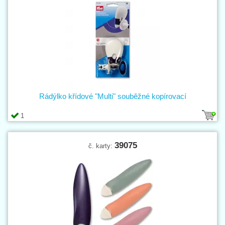
Rádýlko křídové "Multi" souběžné kopírovací
1
39075
č. karty: