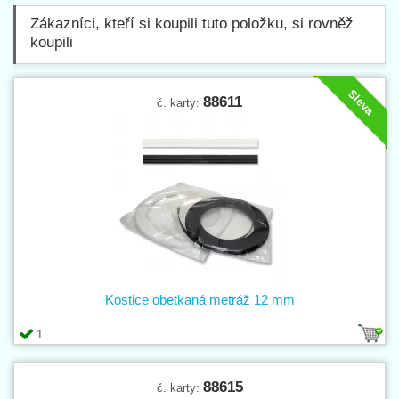
Zákazníci, kteří si koupili tuto položku, si rovněž
koupili
Sleva
88611
č. karty:
Kostice obetkaná metráž 12 mm
1
88615
č. karty: