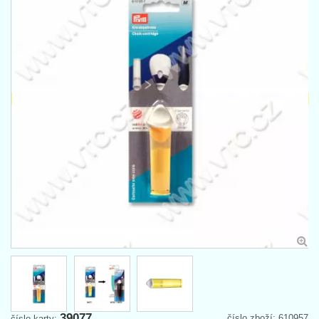
39077
číslo zboží: 610957
číslo karty: