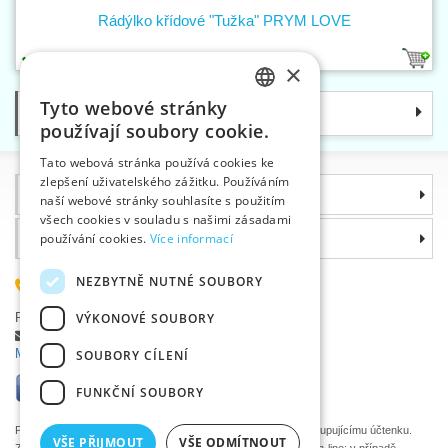
Rádýlko křídové "Tužka" PRYM LOVE
1
×
Tyto webové stránky
Kategorie
CZECH
používají soubory cookie.
SLOVAK
Tato webová stránka používá cookies ke
zlepšení uživatelského zážitku. Používáním
ENGLISH
Informace
naší webové stránky souhlasíte s použitím
GERMAN
všech cookies v souladu s našimi zásadami
Proč si zvolit právě nás
používání cookies.
Více informací
NEZBYTNĚ NUTNÉ SOUBORY
585 051 217
Plzeňská 868, 783 91 Uničov, Česká republika
VÝKONOVÉ SOUBORY
Položit dotaz
|
Nahlásit chybu
Máte problémy s přihlášením ?
SOUBORY CÍLENÍ
FUNKČNÍ SOUBORY
Podle zákona o evidenci tržeb je prodávající povinen vystavit kupujícímu účtenku.
VŠE PŘIJMOUT
VŠE ODMÍTNOUT
Zároveň je povinen zaevidovat přijatou tržbu u správce daně on-line; v případě