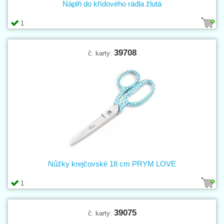
Náplň do křídového rádla žlutá
1
39708
č. karty:
Nůžky krejčovské 18 cm PRYM LOVE
1
39075
č. karty: