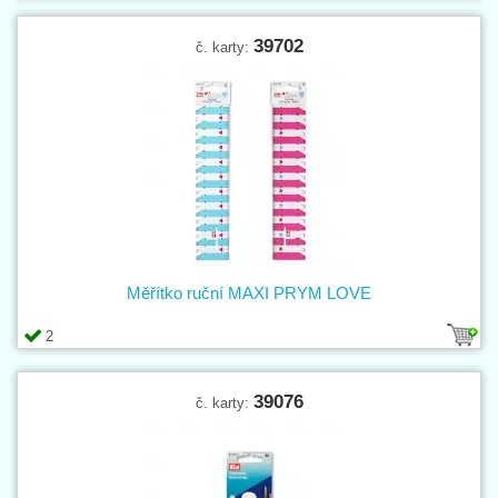
39702
č. karty:
Měřítko ruční MAXI PRYM LOVE
2
39076
č. karty: