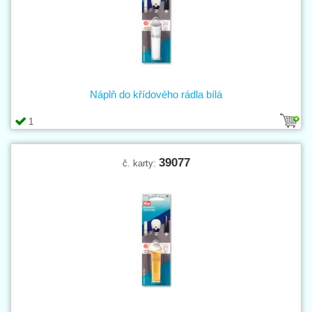
Náplň do křídového rádla bílá
1
39077
č. karty: