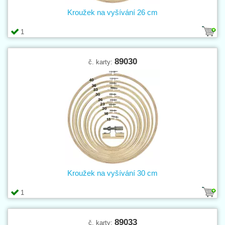
Kroužek na vyšívání 26 cm
1
89030
č. karty:
Kroužek na vyšívání 30 cm
1
89033
č. karty: