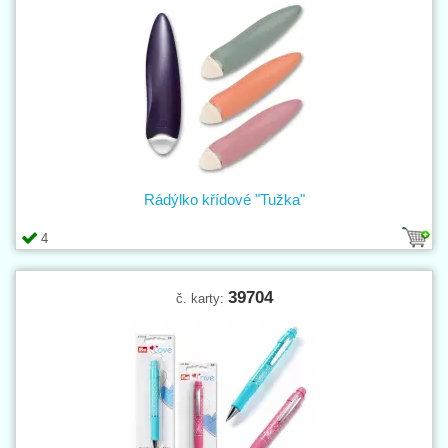
Rádýlko křídové "Tužka"
4
39704
č. karty: