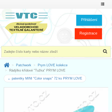
Přepno
menu
Přihlášení
Registrace
Patchwork
Prym LOVE kolekce
Rádýlko křídové "Tužka" PRYM LOVE
← patentky MINI "Color snaps" 72 ks PRYM LOVE