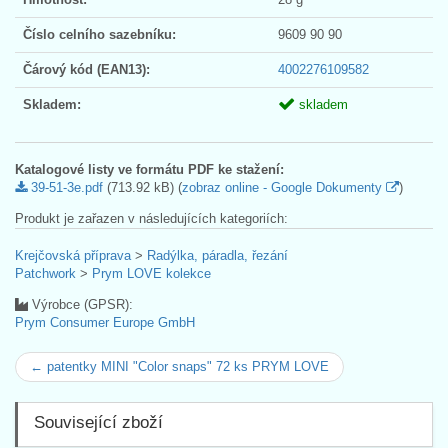
Číslo celního sazebníku:
9609 90 90
Čárový kód (EAN13):
4002276109582
Skladem:
skladem
Katalogové listy ve formátu PDF ke stažení:
39-51-3e.pdf
(713.92 kB) (
zobraz online - Google Dokumenty
)
Produkt je zařazen v následujících kategoriích:
Krejčovská příprava
>
Radýlka, páradla, řezání
Patchwork
>
Prym LOVE kolekce
Výrobce (GPSR):
Prym Consumer Europe GmbH
← patentky MINI "Color snaps" 72 ks PRYM LOVE
Související zboží