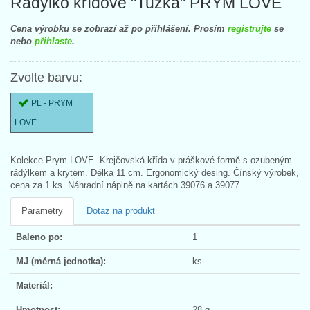
Rádýlko křídové "Tužka" PRYM LOVE
Cena výrobku se zobrazí až po přihlášení. Prosím
registrujte
se
nebo
přihlaste
.
Zvolte barvu:
PL - PRYM
LOVE
Kolekce Prym LOVE. Krejčovská křída v práškové formě s ozubeným
rádýlkem a krytem. Délka 11 cm. Ergonomický desing. Čínský výrobek,
cena za 1 ks. Náhradní náplně na kartách 39076 a 39077.
Parametry
Dotaz na produkt
Baleno po:
1
MJ (měrná jednotka):
ks
Materiál:
Hmotnost:
28 g