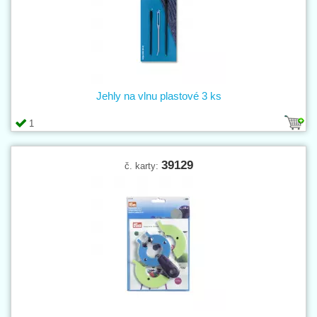
Jehly na vlnu plastové 3 ks
1
39129
č. karty: