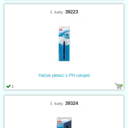
39223
č. karty:
Háček pletací s PH rukojetí
1
39324
č. karty: