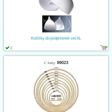
Košíčky do podprsenek vel.XL
1
89023
č. karty: