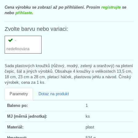
Cena výrobku se zobrazí až po přihlášení. Prosím
registrujte
se
nebo
přihlaste
.
Zvolte barvu nebo variaci:
-
nedefinována
Sada plastových kroužků (růžový, modrý, zelený a oranžový) na pletení
čepic, šál a jiných výrobků. Obsahuje 4 kroužky o velikostech 13,5 cm,
18 cm, 23 cm a 28 cm, pletací háček, plastovou jehlu a návod. Čínský
výrobek, cena za 1 ks.
Parametry
Dotaz na produkt
Baleno po:
1
MJ (měrná jednotka):
ks
Materiál:
plast
Hmotnost:
534 g