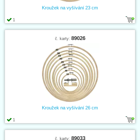
Kroužek na vyšívání 23 cm
1
89026
č. karty:
Kroužek na vyšívání 26 cm
1
89033
č. karty: