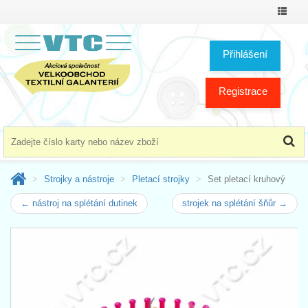
Přepno
menu
Přihlášení
Registrace
Strojky a nástroje
Pletací strojky
Set pletací kruhový
← nástroj na splétání dutinek
strojek na splétání šňůr →