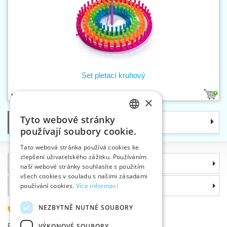
Set pletací kruhový
1
×
Tyto webové stránky
Kategorie
CZECH
používají soubory cookie.
SLOVAK
Tato webová stránka používá cookies ke
zlepšení uživatelského zážitku. Používáním
ENGLISH
Informace
naší webové stránky souhlasíte s použitím
GERMAN
všech cookies v souladu s našimi zásadami
Proč si zvolit právě nás
používání cookies.
Více informací
NEZBYTNĚ NUTNÉ SOUBORY
585 051 217
Plzeňská 868, 783 91 Uničov, Česká republika
VÝKONOVÉ SOUBORY