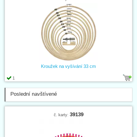
Kroužek na vyšívání 33 cm
1
Poslední navštívené
39139
č. karty: