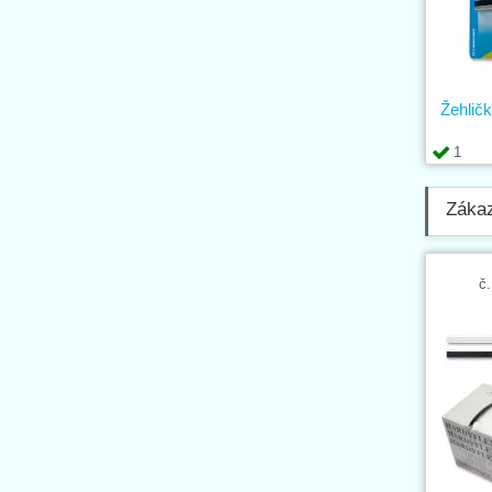
Žehlič
1
Zákaz
č.