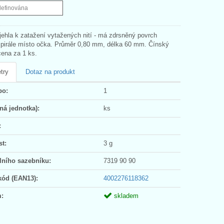
definována
 jehla k zatažení vytažených nití - má zdrsněný povrch
pirále místo očka. Průměr 0,80 mm, délka 60 mm. Čínský
cena za 1 ks.
try
Dotaz na produkt
po:
1
ná jednotka):
ks
:
t:
3 g
lního sazebníku:
7319 90 90
kód (EAN13):
4002276118362
:
skladem