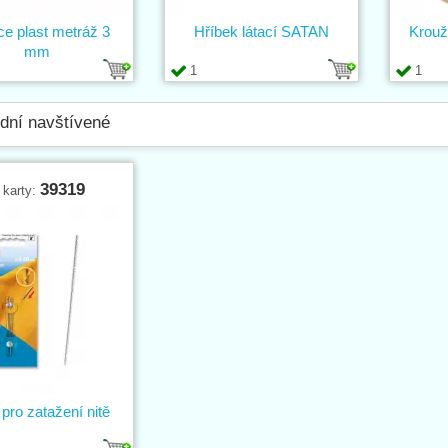
ce plast metráž 3
Hříbek látací SATAN
Krouž
mm
1
1
dní navštívené
39319
 karty:
 pro zatažení nitě