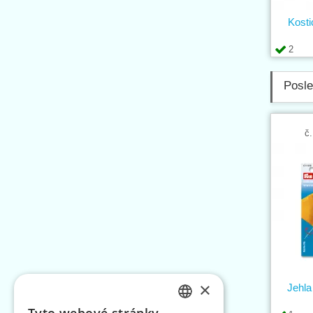
Kosti
2
Posle
č.
×
Jehla