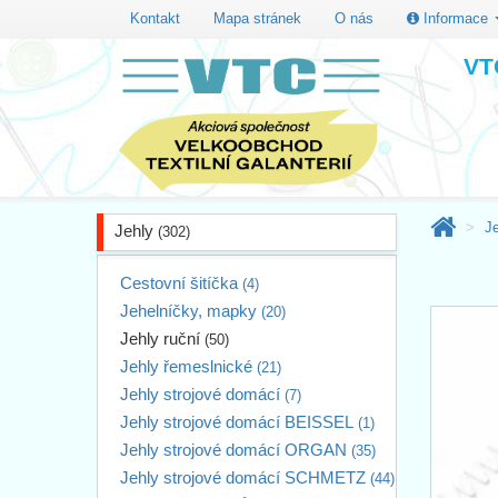
Kontakt
Mapa stránek
O nás
Informace
VTC
J
Jehly
(302)
Cestovní šitíčka
(4)
Jehelníčky, mapky
(20)
Jehly ruční
(50)
Jehly řemeslnické
(21)
Jehly strojové domácí
(7)
Jehly strojové domácí BEISSEL
(1)
Jehly strojové domácí ORGAN
(35)
Jehly strojové domácí SCHMETZ
(44)