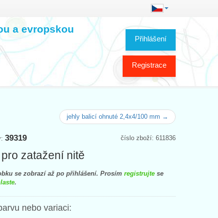
kou a evropskou
Přihlášení
Registrace
jehly balicí ohnuté 2,4x4/100 mm →
39319
číslo zboží: 611836
y:
 pro zatažení nitě
bku se zobrazí až po přihlášení. Prosím
registrujte
se
laste
.
barvu nebo variaci: