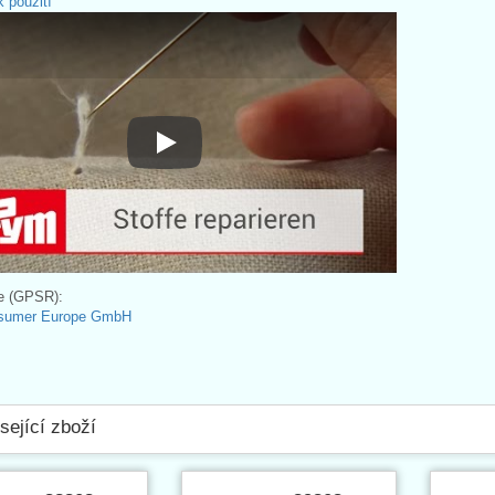
 použití
Návod k použití
e (GPSR):
sumer Europe GmbH
sející zboží