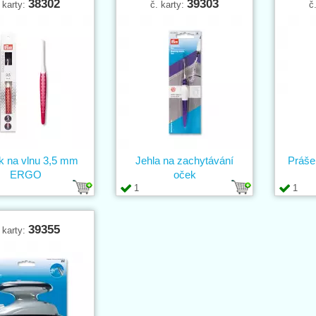
38302
39303
 karty:
č. karty:
č
 na vlnu 3,5 mm
Jehla na zachytávání
Prášek
ERGO
oček
1
1
39355
 karty: