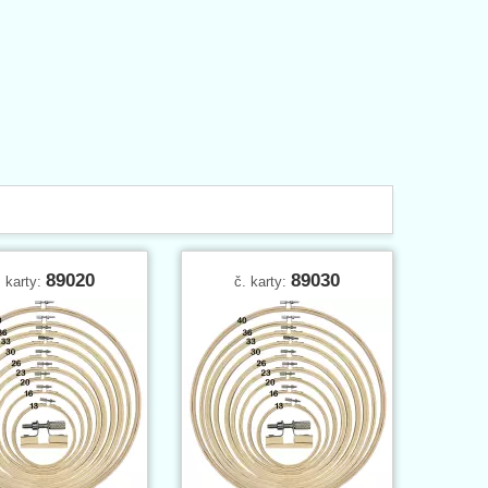
89020
89030
. karty:
č. karty: