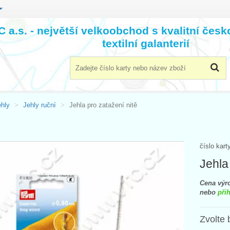
 a.s. - největší velkoobchod s kvalitní čes
textilní galanterií
ehly
Jehly ruční
Jehla pro zatažení nitě
číslo kart
Jehla
Cena výro
nebo
přih
Zvolte 