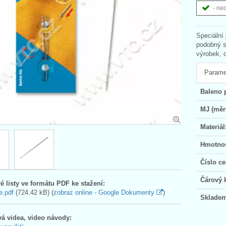
- ne
Speciální
podobný s
výrobek, 
Parame
Baleno 
MJ (měr
Materiál
Hmotnos
Číslo ce
Čárový 
é listy ve formátu PDF ke stažení:
e.pdf
(724.42 kB) (
zobraz online - Google Dokumenty
)
Skladem
á videa, video návody: