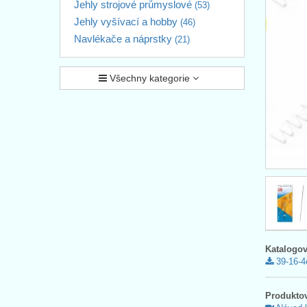
Jehly strojové průmyslové
(53)
Jehly vyšívací a hobby
(46)
Navlékače a náprstky
(21)
Všechny kategorie
Katalogov
39-16-4
Produktov