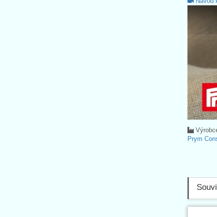
Návod k
Výrobc
Prym Con
Souvi