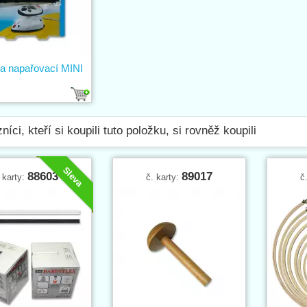
ka napařovací MINI
níci, kteří si koupili tuto položku, si rovněž koupili
Sleva
88603
89017
 karty:
č. karty:
č