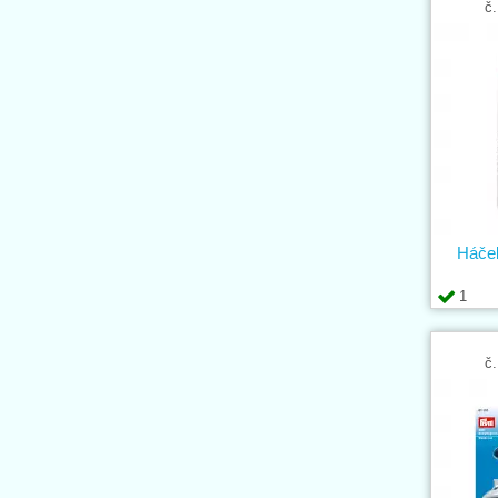
č.
Háček
1
č.