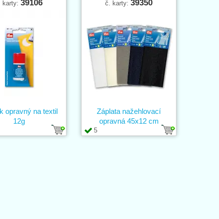
39106
39350
. karty:
č. karty:
 opravný na textil
Záplata nažehlovací
12g
opravná 45x12 cm
5