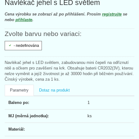
Navlékač jehel s LED světlem
Cena výrobku se zobrazí až po přihlášení. Prosím
registrujte
se
nebo
přihlaste
.
Zvolte barvu nebo variaci:
- nedefinována
Navlékač jehel s LED světlem, zabudovanou mini čepelí na odříznutí
nitě a očkem pro zavěšení na krk. Obsahuje baterii CR2032(3V), kterou
nelze vyměnit a jejíž životnost je až 30000 hodin při běžném používání.
Čínský výrobek, cena za 1 ks.
Parametry
Dotaz na produkt
Baleno po:
1
MJ (měrná jednotka):
ks
Materiál: