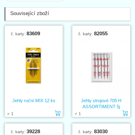
Související zboží
83609
82055
č. karty:
č. karty:
Jehly ruční MIX 12 ks
Jehly strojové 705 H
ASSORTIMENT 5j
Vložit do košíku
Vl
1
1
39228
83030
č. karty:
č. karty: