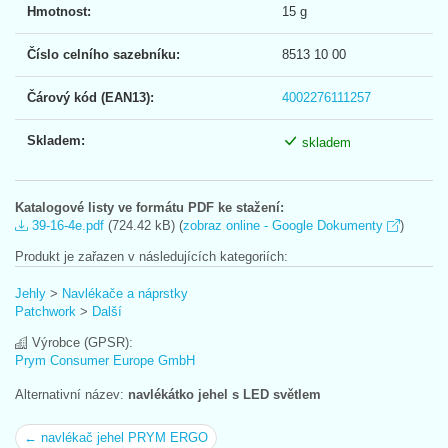
Hmotnost:
15 g
Číslo celního sazebníku:
8513 10 00
Čárový kód (EAN13):
4002276111257
Skladem:
skladem
Katalogové listy ve formátu PDF ke stažení:
39-16-4e.pdf
(724.42 kB) (
zobraz online - Google Dokumenty
)
Produkt je zařazen v následujících kategoriích:
Jehly
>
Navlékače a náprstky
Patchwork
>
Další
Výrobce (GPSR):
Prym Consumer Europe GmbH
Alternativní název:
navlékátko jehel s LED světlem
← navlékač jehel PRYM ERGO