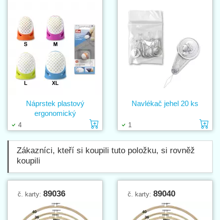
Náprstek plastový
Navlékač jehel 20 ks
ergonomický
Vložit do košíku
Vl
4
1
Zákazníci, kteří si koupili tuto položku, si rovněž
koupili
89036
89040
č. karty:
č. karty: