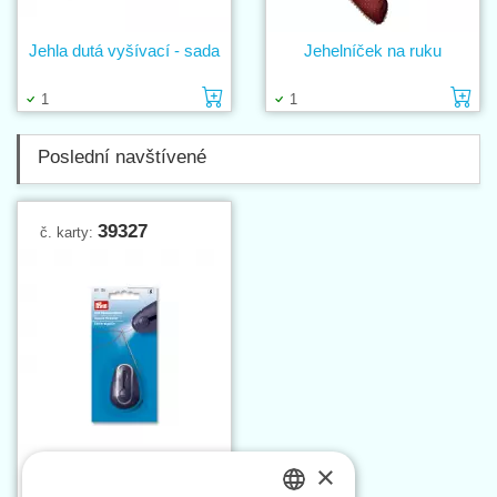
Jehla dutá vyšívací - sada
Jehelníček na ruku
Vložit do košíku
Vl
1
1
Poslední navštívené
39327
č. karty:
×
Navlékač jehel s LED