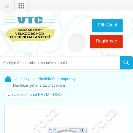
Přihlášení
Registrace
Jehly
Navlékače a náprstky
Navlékač jehel s LED světlem
← navlékač jehel PRYM ERGO