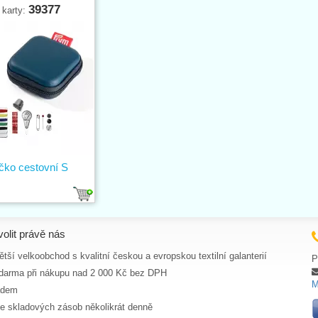
39377
 karty:
íčko cestovní S
volit právě nás
tší velkoobchod s kvalitní českou a evropskou textilní galanterií
P
darma při nákupu nad 2 000 Kč bez DPH
M
adem
ce skladových zásob několikrát denně