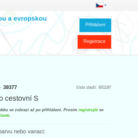
kou a evropskou
Přihlášení
Registrace
39377
číslo zboží: 651197
y:
ko cestovní S
bku se zobrazí až po přihlášení. Prosím
registrujte
se
laste
.
barvu nebo variaci: