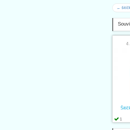
← šitíč
Souvi
č.
Šitíč
1