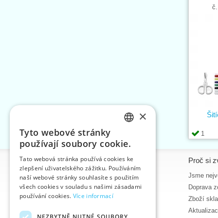
č.
×
Šit
Tyto webové stránky
1
CZECH
používají soubory cookie.
SLOVAK
Tato webová stránka používá cookies ke
Informace
Proč si z
zlepšení uživatelského zážitku. Používáním
ENGLISH
Úvodní strana
Jsme nejvě
naší webové stránky souhlasíte s použitím
GERMAN
všech cookies v souladu s našimi zásadami
Kontakt
Doprava z
používání cookies.
Více informací
Mapa stránek
Zboží skl
O nás
Aktualiza
NEZBYTNĚ NUTNÉ SOUBORY