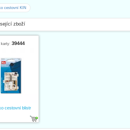
ko cestovní KIN
sející zboží
39444
 karty:
ko cestovní blistr