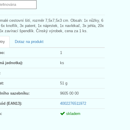
definována
 malé cestovní šití, rozměr 7,5x7,5x3 cm. Obsah: 1x nůžky, 6
, 6x knoflík, 3x patent, 1x náprstek, 1x navlékač, 3x jehla, 20x
 6x zavírací špendlík. Čínský výrobek, cena za 1 ks.
try
Dotaz na produkt
po:
1
ná jednotka):
ks
:
t:
51 g
lního sazebníku:
9605 00 00
kód (EAN13):
4002276511972
:
skladem