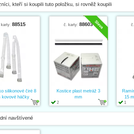
níci, kteří si koupili tuto položku, si rovněž koupili
Sleva
88515
88603
 karty:
č. karty:
č
 silikonové čiré 8
Kostice plast metráž 3
Ramín
kovové háčky
mm
15 m
2
1
dní navštívené