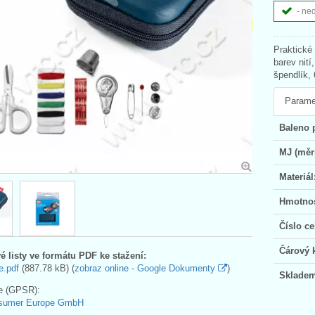
- ne
Praktické
barev nití
špendlík,
Parame
Baleno 
MJ (měr
Materiál
Hmotnos
Číslo ce
Čárový 
é listy ve formátu PDF ke stažení:
e.pdf
(887.78 kB) (
zobraz online - Google Dokumenty
)
Skladem
e (GPSR):
sumer Europe GmbH