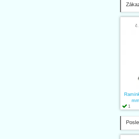
Zákaz
č.
Ramínko
mm 
1
Posle