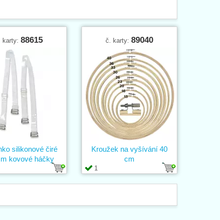
88615
89040
. karty:
č. karty:
ko silikonové čiré
Kroužek na vyšívání 40
m kovové háčky
cm
1