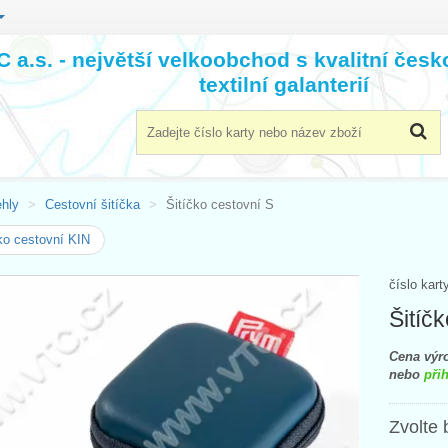
 a.s. - největší velkoobchod s kvalitní čes
textilní galanterií
ehly
Cestovní šitíčka
Šitíčko cestovní S
ko cestovní KIN
číslo kart
Šitíč
Cena výro
nebo
přih
Zvolte 