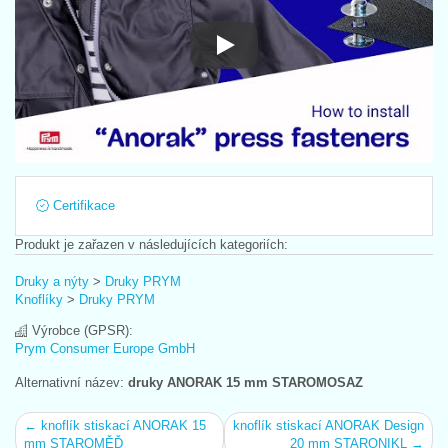
Návod na použití
Certifikace
Produkt je zařazen v následujících kategoriích:
Druky a nýty
>
Druky PRYM
Knoflíky
>
Druky PRYM
Výrobce (GPSR):
Prym Consumer Europe GmbH
Alternativní název:
druky ANORAK 15 mm STAROMOSAZ
← knoflík stiskací ANORAK 15
knoflík stiskací ANORAK Design
mm STAROMĚĎ
20 mm STARONIKL →