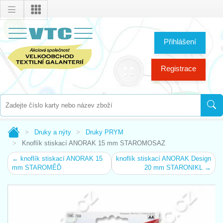
Přihlášení
Registrace
Druky a nýty
Druky PRYM
Knoflík stiskací ANORAK 15 mm STAROMOSAZ
← knoflík stiskací ANORAK 15
knoflík stiskací ANORAK Design
mm STAROMĚĎ
20 mm STARONIKL →