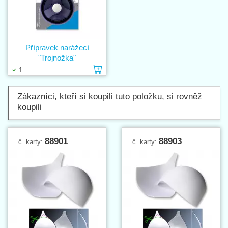
Přípravek narážecí
"Trojnožka"
Vložit do košíku
1
Zákazníci, kteří si koupili tuto položku, si rovněž
koupili
88901
88903
č. karty:
č. karty: