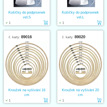
Košíčky do podprsenek
Košíčky do podprsenek
vel.S
vel.L
Vložit do košíku
Vl
1
1
89016
89020
č. karty:
č. karty:
Kroužek na vyšívání 16
Kroužek na vyšívání 20
cm
cm
Vložit do košíku
Vl
1
1