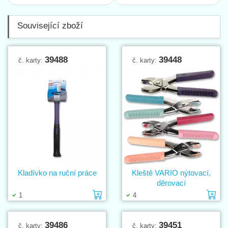
Související zboží
39488
39448
č. karty:
č. karty:
Kladívko na ruční práce
Kleště VARIO nýtovací,
děrovací
Vložit do košíku
Vl
1
4
39486
39451
č. karty:
č. karty: