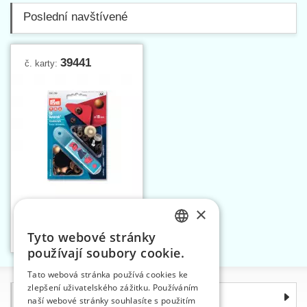
Poslední navštívené
39441
č. karty:
×
Knoflík stiskací ANORAK
15 mm STAROMOSAZ
Tyto webové stránky
Vložit do košíku
CZECH
1
používají soubory cookie.
SLOVAK
Tato webová stránka používá cookies ke
zlepšení uživatelského zážitku. Používáním
ENGLISH
Informace
naší webové stránky souhlasíte s použitím