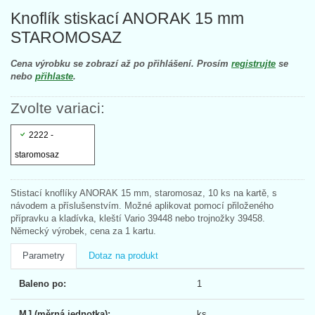
Knoflík stiskací ANORAK 15 mm
STAROMOSAZ
Cena výrobku se zobrazí až po přihlášení. Prosím
registrujte
se
nebo
přihlaste
.
Zvolte variaci:
2222 -
staromosaz
Stistací knoflíky ANORAK 15 mm, staromosaz, 10 ks na kartě, s
návodem a příslušenstvím. Možné aplikovat pomocí přiloženého
přípravku a kladívka, kleští Vario 39448 nebo trojnožky 39458.
Německý výrobek, cena za 1 kartu.
Parametry
Dotaz na produkt
Baleno po:
1
MJ (měrná jednotka):
ks