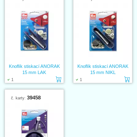
Knoflík stiskací ANORAK
Knoflík stiskací ANORAK
15 mm LAK
15 mm NIKL
Vložit do košíku
Vl
1
1
39458
č. karty: