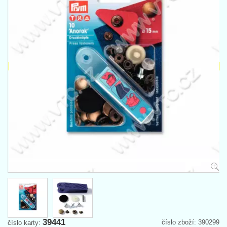
39441
číslo zboží: 390299
číslo karty: