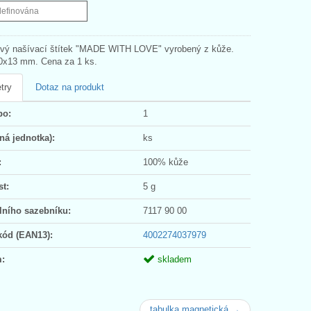
definována
vý našívací štítek "MADE WITH LOVE" vyrobený z kůže.
0x13 mm. Cena za 1 ks.
try
Dotaz na produkt
po:
1
ná jednotka):
ks
:
100% kůže
t:
5 g
lního sazebníku:
7117 90 00
kód (EAN13):
4002274037979
:
skladem
tabulka magnetická →