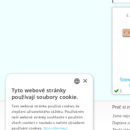
č.
×
Štíte
Tyto webové stránky
1
CZECH
používají soubory cookie.
SLOVAK
Tato webová stránka používá cookies ke
Informace
Proč si z
zlepšení uživatelského zážitku. Používáním
ENGLISH
Úvodní strana
Jsme nejvě
naší webové stránky souhlasíte s použitím
GERMAN
všech cookies v souladu s našimi zásadami
Kontakt
Doprava z
používání cookies.
Více informací
Mapa stránek
Zboží skl