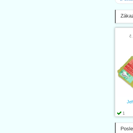
Zákaz
č.
Je
1
Posle