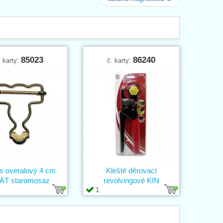
85023
86240
. karty:
č. karty:
s overalový 4 cm
Kleště děrovací
ÁT staromosaz
revolvingové KIN
1