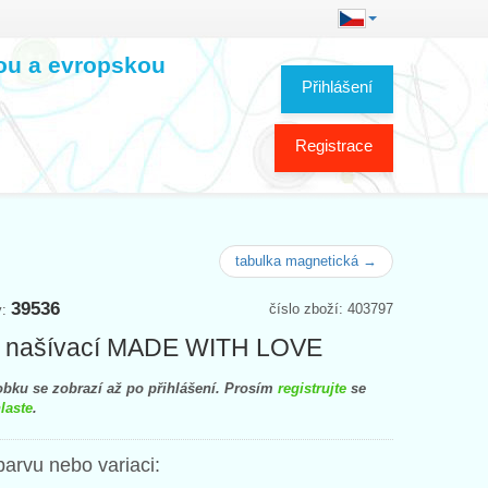
kou a evropskou
Přihlášení
Registrace
tabulka magnetická →
39536
číslo zboží: 403797
y:
ek našívací MADE WITH LOVE
bku se zobrazí až po přihlášení. Prosím
registrujte
se
laste
.
barvu nebo variaci: