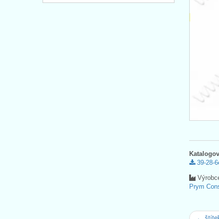
Katalogov
39-28-6
Výrobc
Prym Con
← štít