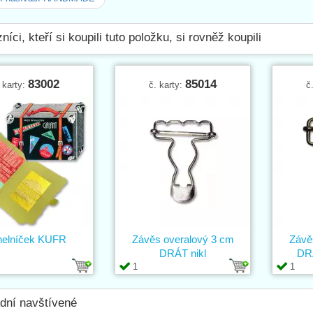
níci, kteří si koupili tuto položku, si rovněž koupili
83002
85014
 karty:
č. karty:
č
helníček KUFR
Závěs overalový 3 cm
Závě
DRÁT nikl
DR
1
1
dní navštívené