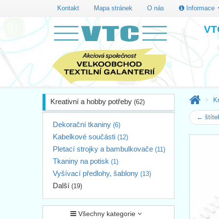
Kontakt
Mapa stránek
O nás
Informace
VTC
Kr
Kreativní a hobby potřeby
(62)
← štít
Dekorační tkaniny
(6)
Kabelkové součásti
(12)
Pletací strojky a bambulkovače
(11)
Tkaniny na potisk
(1)
Vyšívací předlohy, šablony
(13)
Další
(19)
Všechny kategorie