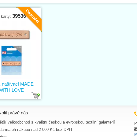
Doprodej
39536
 karty:
k našívací MADE
WITH LOVE
volit právě nás
tší velkoobchod s kvalitní českou a evropskou textilní galanterií
P
darma při nákupu nad 2 000 Kč bez DPH
M
adem