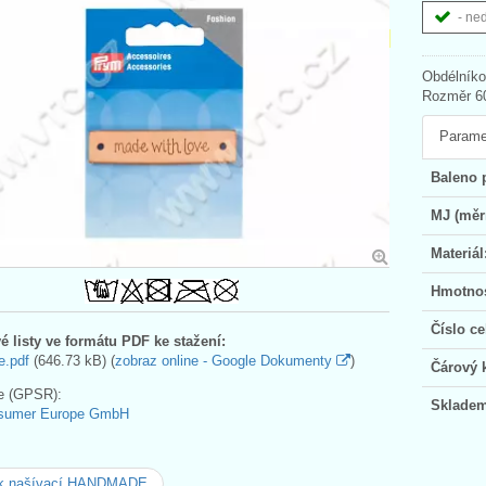
- ne
Obdélníko
Rozměr 6
Parame
Baleno 
MJ (měr
Materiál
Hmotnos
Číslo ce
é listy ve formátu PDF ke stažení:
e.pdf
(646.73 kB) (
zobraz online - Google Dokumenty
)
Čárový 
e (GPSR):
Skladem
sumer Europe GmbH
ek našívací HANDMADE