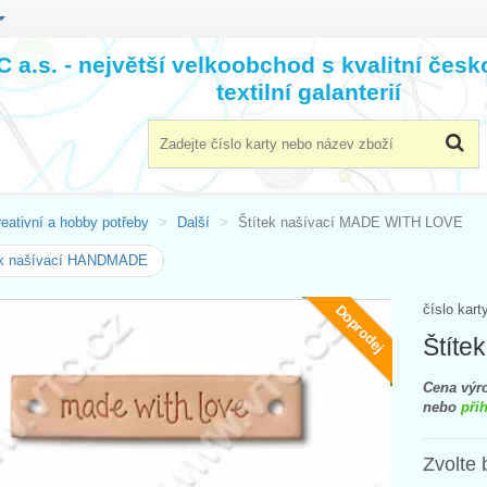
 a.s. - největší velkoobchod s kvalitní čes
textilní galanterií
eativní a hobby potřeby
Další
Štítek našívací MADE WITH LOVE
ek našívací HANDMADE
číslo kart
Doprodej
Štít
Cena výro
nebo
přih
Zvolte 