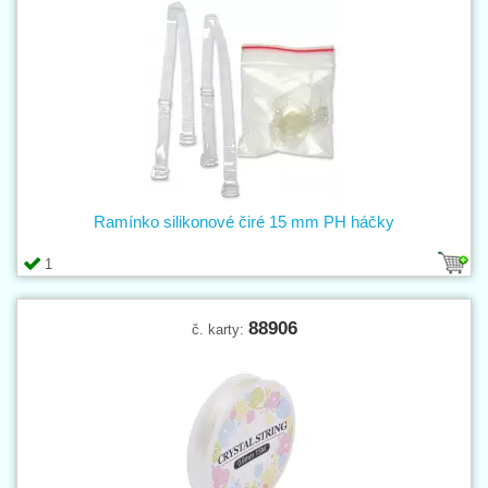
Ramínko silikonové čiré 15 mm PH háčky
1
88906
č. karty: