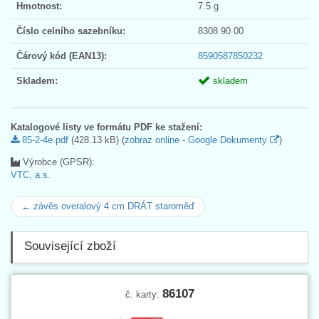
Hmotnost:
7.5 g
Číslo celního sazebníku:
8308 90 00
Čárový kód (EAN13):
8590587850232
Skladem:
skladem
Katalogové listy ve formátu PDF ke stažení:
85-2-4e.pdf
(428.13 kB) (
zobraz online - Google Dokumenty
)
Výrobce (GPSR):
VTC, a.s.
← závěs overalový 4 cm DRÁT staroměď
Související zboží
86107
č. karty: