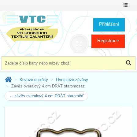
Přepno
menu
Přihlášení
Registrace
Kovové doplňky
Overalové závěsy
Závěs overalový 4 cm DRÁT staromosaz
← závěs overalový 4 cm DRÁT staroměď