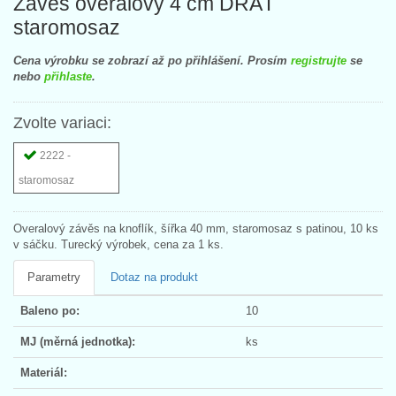
Závěs overalový 4 cm DRÁT
staromosaz
Cena výrobku se zobrazí až po přihlášení. Prosím
registrujte
se
nebo
přihlaste
.
Zvolte variaci:
2222 -
staromosaz
Overalový závěs na knoflík, šířka 40 mm, staromosaz s patinou, 10 ks
v sáčku. Turecký výrobek, cena za 1 ks.
Parametry
Dotaz na produkt
Baleno po:
10
MJ (měrná jednotka):
ks
Materiál: