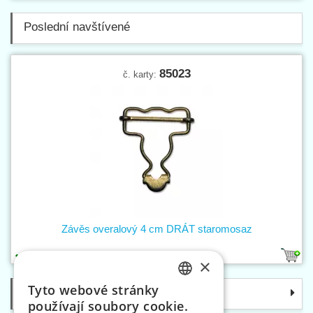
Poslední navštívené
85023
č. karty:
Závěs overalový 4 cm DRÁT staromosaz
1
×
Tyto webové stránky
Kategorie
CZECH
používají soubory cookie.