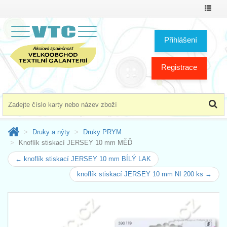
Přepno
menu
Přihlášení
Registrace
Druky a nýty
Druky PRYM
Knoflík stiskací JERSEY 10 mm MĚĎ
← knoflík stiskací JERSEY 10 mm BÍLÝ LAK
knoflík stiskací JERSEY 10 mm NI 200 ks →