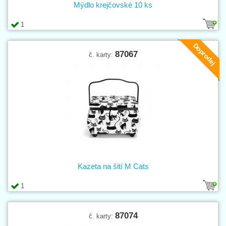
Mýdlo krejčovské 10 ks
1
Doprodej
87067
č. karty:
Kazeta na šití M Cats
1
87074
č. karty: