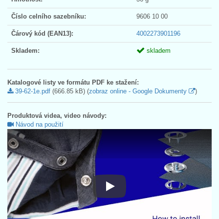
Číslo celního sazebníku:
9606 10 00
Čárový kód (EAN13):
4002273901196
Skladem:
skladem
Katalogové listy ve formátu PDF ke stažení:
39-62-1e.pdf
(666.85 kB) (
zobraz online - Google Dokumenty
)
Produktová videa, video návody:
Návod na použití
Návod na použití