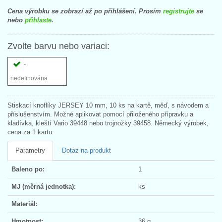
Cena výrobku se zobrazí až po přihlášení. Prosím
registrujte
se
nebo
přihlaste
.
Zvolte barvu nebo variaci:
-
nedefinována
Stiskací knoflíky JERSEY 10 mm, 10 ks na kartě, měď, s návodem a
příslušenstvím. Možné aplikovat pomocí přiloženého přípravku a
kladívka, kleští Vario 39448 nebo trojnožky 39458. Německý výrobek,
cena za 1 kartu.
Parametry
Dotaz na produkt
Baleno po:
1
MJ (měrná jednotka):
ks
Materiál:
Hmotnost:
36 g