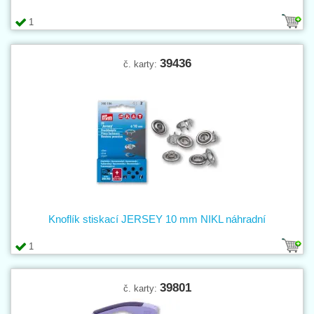
1
39436
č. karty:
Knoflík stiskací JERSEY 10 mm NIKL náhradní
1
39801
č. karty: