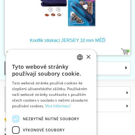
Knoflík stiskací JERSEY 10 mm MĚĎ
1
×
Tyto webové stránky
Kategorie
CZECH
používají soubory cookie.
SLOVAK
Tato webová stránka používá cookies ke
zlepšení uživatelského zážitku. Používáním
ENGLISH
Informace
naší webové stránky souhlasíte s použitím
GERMAN
všech cookies v souladu s našimi zásadami
Proč si zvolit právě nás
používání cookies.
Více informací
NEZBYTNĚ NUTNÉ SOUBORY
585 051 217
VÝKONOVÉ SOUBORY
Plzeňská 868, 783 91 Uničov, Česká republika