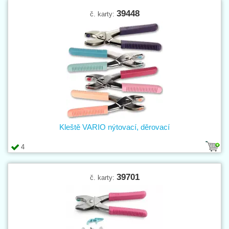
39448
č. karty:
Kleště VARIO nýtovací, děrovací
4
39701
č. karty: