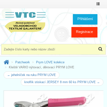
Přepno
menu
Přihlášení
Registrace
Patchwork
Prym LOVE kolekce
Kleště VARIO nýtovací, děrovací PRYM LOVE
← jehelníček na ruku PRYM LOVE
knoflík stiskací JERSEY 8 mm 60 ks PRYM LOVE →