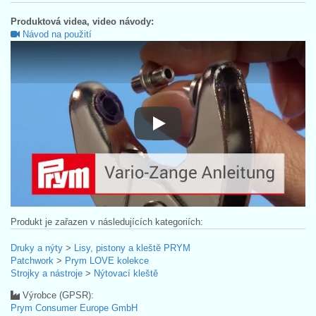
Produktová videa, video návody:
Návod na použití
Návod na použití
Produkt je zařazen v následujících kategoriích:
Druky a nýty
>
Lisy, pistony a kleště PRYM
Patchwork
>
Prym LOVE kolekce
Strojky a nástroje
>
Nýtovací kleště
Výrobce (GPSR):
Prym Consumer Europe GmbH