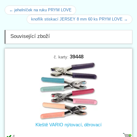
← jehelníček na ruku PRYM LOVE
knoflík stiskací JERSEY 8 mm 60 ks PRYM LOVE →
Související zboží
39448
č. karty:
Kleště VARIO nýtovací, děrovací
4