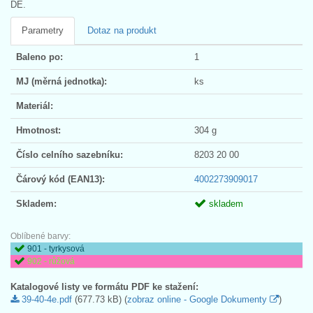
DE.
Parametry
Dotaz na produkt
Baleno po:
1
MJ (měrná jednotka):
ks
Materiál:
Hmotnost:
304 g
Číslo celního sazebníku:
8203 20 00
Čárový kód (EAN13):
4002273909017
Skladem:
skladem
Oblíbené barvy:
901 - tyrkysová
902 - růžová
Katalogové listy ve formátu PDF ke stažení:
39-40-4e.pdf
(677.73 kB) (
zobraz online - Google Dokumenty
)