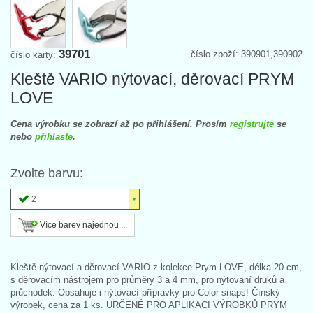
39701
číslo zboží: 390901,390902
číslo karty:
Kleště VARIO nýtovací, děrovací PRYM
LOVE
Cena výrobku se zobrazí až po přihlášení. Prosím
registrujte
se
nebo
přihlaste
.
Zvolte barvu:
2
Více barev najednou ...
Kleště nýtovací a děrovací VARIO z kolekce Prym LOVE, délka 20 cm,
s děrovacím nástrojem pro průměry 3 a 4 mm, pro nýtovaní druků a
průchodek. Obsahuje i nýtovací přípravky pro Color snaps! Čínský
výrobek, cena za 1 ks. URČENÉ PRO APLIKACI VÝROBKŮ PRYM