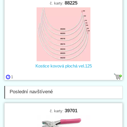
88225
č. karty:
Kostice kovová plochá vel.125
1
Poslední navštívené
39701
č. karty: