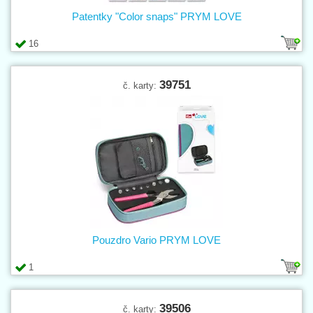
Patentky "Color snaps" PRYM LOVE
16
39751
č. karty:
Pouzdro Vario PRYM LOVE
1
39506
č. karty: