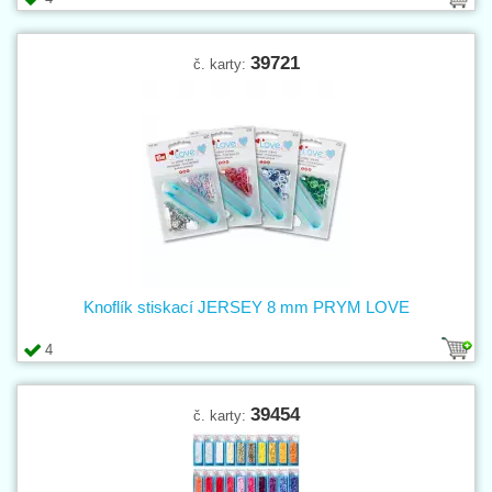
39721
č. karty:
Knoflík stiskací JERSEY 8 mm PRYM LOVE
4
39454
č. karty: