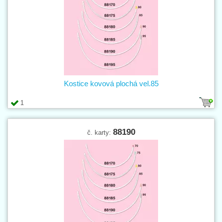
Kostice kovová plochá vel.85
1
88190
č. karty: