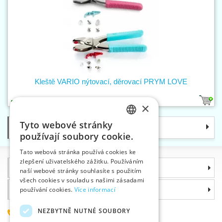
Kleště VARIO nýtovací, děrovací PRYM LOVE
2
×
Tyto webové stránky
Kategorie
CZECH
používají soubory cookie.
SLOVAK
Tato webová stránka používá cookies ke
zlepšení uživatelského zážitku. Používáním
ENGLISH
Informace
naší webové stránky souhlasíte s použitím
GERMAN
všech cookies v souladu s našimi zásadami
Proč si zvolit právě nás
používání cookies.
Více informací
NEZBYTNĚ NUTNÉ SOUBORY
585 051 217