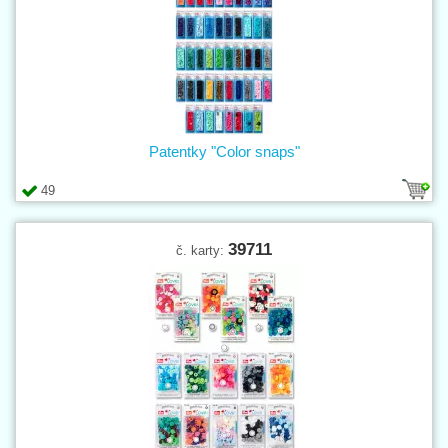
Patentky "Color snaps"
49
39711
č. karty: