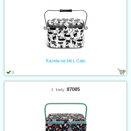
Kazeta na šití L Cats
1
87085
č. karty: