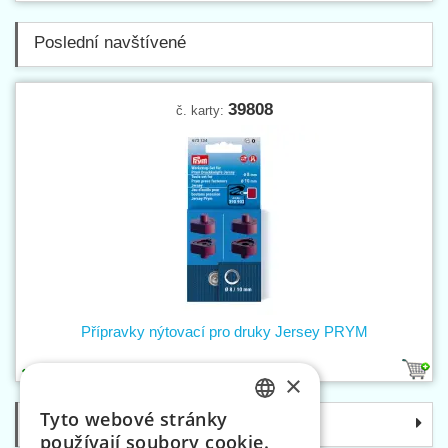
Poslední navštívené
39808
č. karty:
Přípravky nýtovací pro druky Jersey PRYM
1
×
Tyto webové stránky
Kategorie
CZECH
používají soubory cookie.