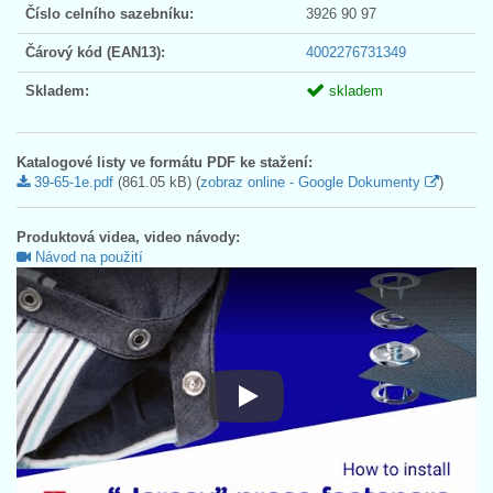
Číslo celního sazebníku:
3926 90 97
Čárový kód (EAN13):
4002276731349
Skladem:
skladem
Katalogové listy ve formátu PDF ke stažení:
39-65-1e.pdf
(861.05 kB) (
zobraz online - Google Dokumenty
)
Produktová videa, video návody:
Návod na použití
Návod na použití