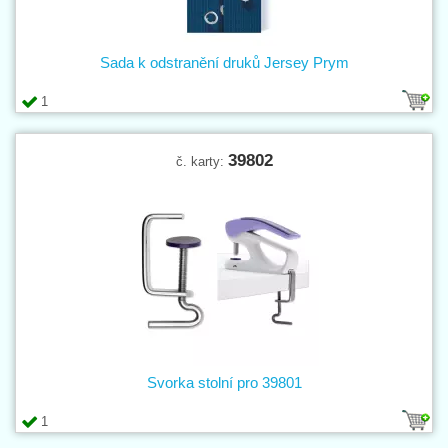
Sada k odstranění druků Jersey Prym
1
39802
č. karty:
Svorka stolní pro 39801
1