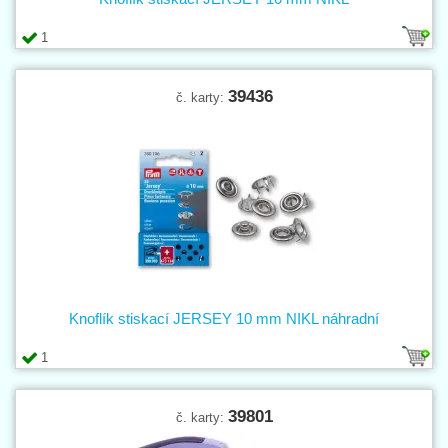
1
39436
č. karty:
Knoflík stiskací JERSEY 10 mm NIKL náhradní
1
39801
č. karty: