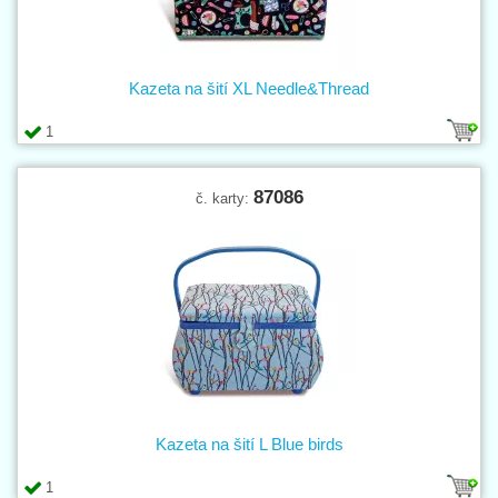
Kazeta na šití XL Needle&Thread
1
87086
č. karty:
Kazeta na šití L Blue birds
1