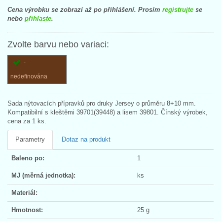
Cena výrobku se zobrazí až po přihlášení. Prosím
registrujte
se
nebo
přihlaste
.
Zvolte barvu nebo variaci:
-
nedefinována
Sada nýtovacích přípravků pro druky Jersey o průměru 8+10 mm.
Kompatibilní s kleštěmi 39701(39448) a lisem 39801. Čínský výrobek,
cena za 1 ks.
Parametry
Dotaz na produkt
Baleno po:
1
MJ (měrná jednotka):
ks
Materiál:
Hmotnost:
25 g