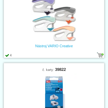
Nástroj VARIO Creative
4
39822
č. karty: