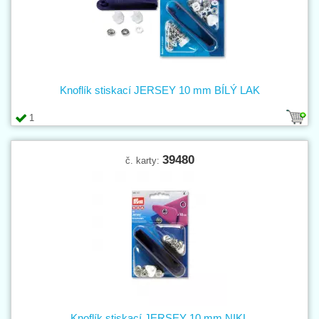
Knoflík stiskací JERSEY 10 mm BÍLÝ LAK
1
39480
č. karty:
Knoflík stiskací JERSEY 10 mm NIKL