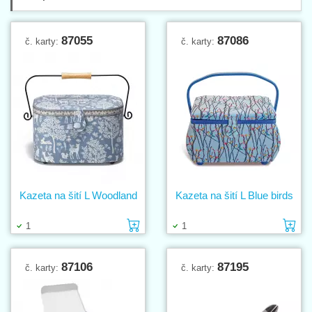
87055
87086
č. karty:
č. karty:
Kazeta na šití L Woodland
Kazeta na šití L Blue birds
Vložit do košíku
Vl
1
1
87106
87195
č. karty:
č. karty: