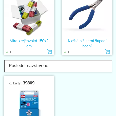
Míra krejčovská 150x2
Kleště bižuterní štípací
cm
boční
Vložit do košíku
Vl
1
1
Poslední navštívené
39809
č. karty: