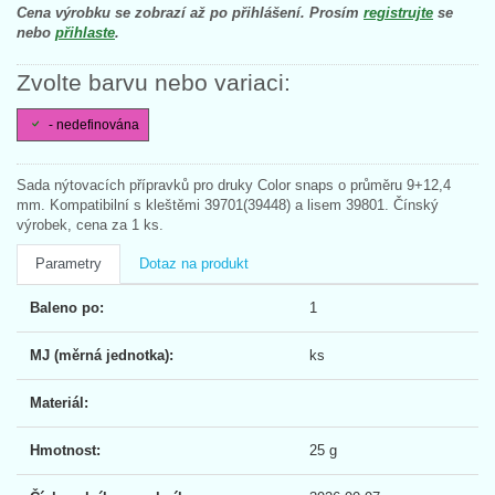
Cena výrobku se zobrazí až po přihlášení. Prosím
registrujte
se
nebo
přihlaste
.
Zvolte barvu nebo variaci:
- nedefinována
Sada nýtovacích přípravků pro druky Color snaps o průměru 9+12,4
mm. Kompatibilní s kleštěmi 39701(39448) a lisem 39801. Čínský
výrobek, cena za 1 ks.
Parametry
Dotaz na produkt
Baleno po:
1
MJ (měrná jednotka):
ks
Materiál:
Hmotnost:
25 g