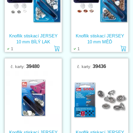
Knoflík stiskací JERSEY
Knoflík stiskací JERSEY
10 mm BÍLÝ LAK
10 mm MĚĎ
Vložit do košíku
Vl
1
1
39480
39436
č. karty:
č. karty:
Knoflík stiskací JERSEY
Knoflík stiskací JERSEY