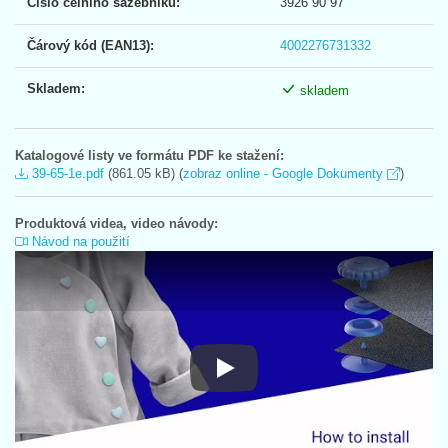
Číslo celního sazebníku:
3926 90 97
Čárový kód (EAN13):
4002276731332
Skladem:
skladem
Katalogové listy ve formátu PDF ke stažení:
39-65-1e.pdf
(861.05 kB) (
zobraz online - Google Dokumenty
)
Produktová videa, video návody:
Návod na použití
Návod na použití