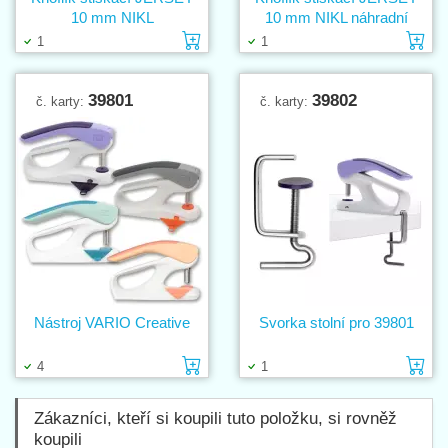
10 mm NIKL
10 mm NIKL náhradní
Vložit do košíku
Vl
1
1
39801
39802
č. karty:
č. karty:
Nástroj VARIO Creative
Svorka stolní pro 39801
Vložit do košíku
Vl
4
1
Zákazníci, kteří si koupili tuto položku, si rovněž
koupili