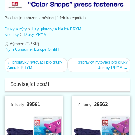
Produkt je zařazen v následujících kategoriích:
Druky a nýty
>
Lisy, pistony a kleště PRYM
Knoflíky
>
Druky PRYM
Výrobce (GPSR):
Prym Consumer Europe GmbH
← přípravky nýtovací pro druky
přípravky nýtovací pro druky
Anorak PRYM
Jersey PRYM →
Související zboží
39561
39562
č. karty:
č. karty: