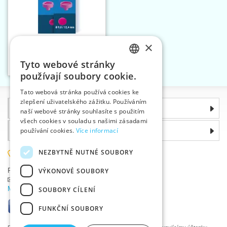
×
Přípravky nýtovací pro
druky Color snaps PRYM
Tyto webové stránky
Vložit do košíku
CZECH
1
používají soubory cookie.
SLOVAK
Tato webová stránka používá cookies ke
zlepšení uživatelského zážitku. Používáním
ENGLISH
Informace
naší webové stránky souhlasíte s použitím
GERMAN
všech cookies v souladu s našimi zásadami
Proč si zvolit právě nás
používání cookies.
Více informací
NEZBYTNĚ NUTNÉ SOUBORY
585 051 217
VÝKONOVÉ SOUBORY
Plzeňská 868, 783 91 Uničov, Česká republika
Položit dotaz
|
Nahlásit chybu
Máte problémy s přihlášením ?
SOUBORY CÍLENÍ
FUNKČNÍ SOUBORY