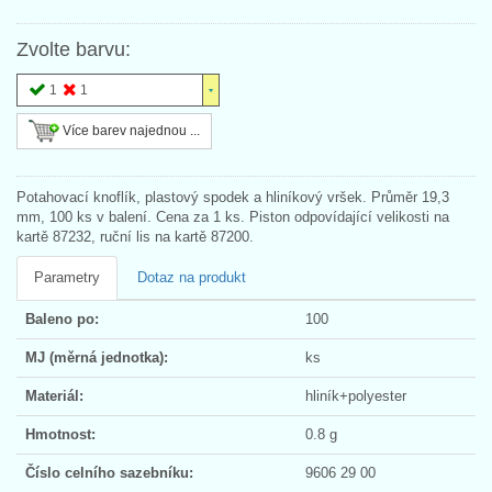
Zvolte barvu:
1
1
Více barev najednou ...
Potahovací knoflík, plastový spodek a hliníkový vršek. Průměr 19,3
mm, 100 ks v balení. Cena za 1 ks. Piston odpovídající velikosti na
kartě 87232, ruční lis na kartě 87200.
Parametry
Dotaz na produkt
Baleno po:
100
MJ (měrná jednotka):
ks
Materiál:
hliník+polyester
Hmotnost:
0.8 g
Číslo celního sazebníku:
9606 29 00