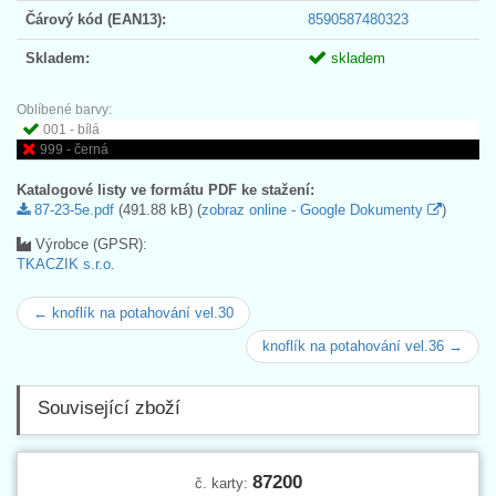
Čárový kód (EAN13):
8590587480323
Skladem:
skladem
Oblíbené barvy:
001 - bílá
999 - černá
Katalogové listy ve formátu PDF ke stažení:
87-23-5e.pdf
(491.88 kB) (
zobraz online - Google Dokumenty
)
Výrobce (GPSR):
TKACZIK s.r.o.
← knoflík na potahování vel.30
knoflík na potahování vel.36 →
Související zboží
87200
č. karty: