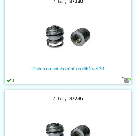
87230
č. karty:
Piston na potahování knoflíků vel.30
1
87236
č. karty: