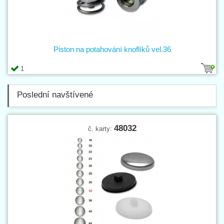
Piston na potahování knoflíků vel.36
1
Poslední navštívené
48032
č. karty: