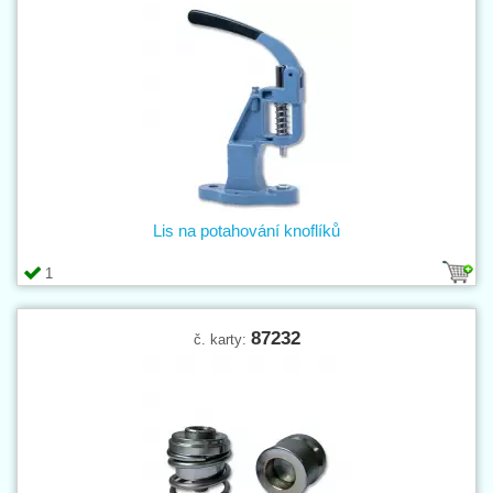
Lis na potahování knoflíků
1
87232
č. karty: