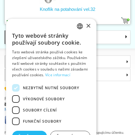
Knoflík na potahování vel.32
1
1
×
Tyto webové stránky
Kategorie
CZECH
používají soubory cookie.
SLOVAK
Tato webová stránka používá cookies ke
zlepšení uživatelského zážitku. Používáním
ENGLISH
Informace
naší webové stránky souhlasíte s použitím
GERMAN
všech cookies v souladu s našimi zásadami
Proč si zvolit právě nás
používání cookies.
Více informací
NEZBYTNĚ NUTNÉ SOUBORY
585 051 217
Plzeňská 868, 783 91 Uničov, Česká republika
VÝKONOVÉ SOUBORY
Položit dotaz
|
Nahlásit chybu
Máte problémy s přihlášením ?
SOUBORY CÍLENÍ
FUNKČNÍ SOUBORY
Podle zákona o evidenci tržeb je prodávající povinen vystavit kupujícímu účtenku.