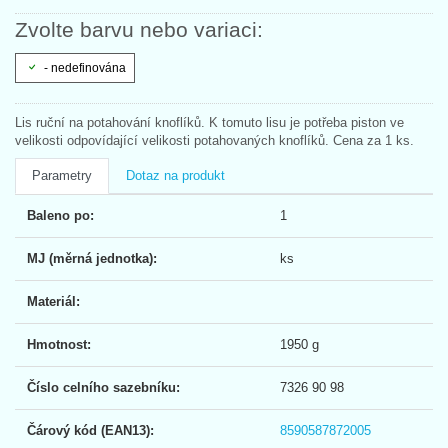
Zvolte barvu nebo variaci:
- nedefinována
Lis ruční na potahování knoflíků. K tomuto lisu je potřeba piston ve
velikosti odpovídající velikosti potahovaných knoflíků. Cena za 1 ks.
Parametry
Dotaz na produkt
Baleno po:
1
MJ (měrná jednotka):
ks
Materiál:
Hmotnost:
1950 g
Číslo celního sazebníku:
7326 90 98
Čárový kód (EAN13):
8590587872005