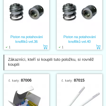
Piston na potahování
Piston na potahování
knoflíků vel.36
knoflíků vel.40
Vložit do košíku
Vl
1
1
Zákazníci, kteří si koupili tuto položku, si rovněž
koupili
87006
87015
č. karty:
č. karty: