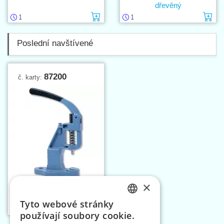
dřevěný
Vložit do košíku
Vl
1
1
Poslední navštívené
87200
č. karty:
×
Lis na potahování knoflíků
Tyto webové stránky
Vložit do košíku
CZECH
1
používají soubory cookie.
SLOVAK