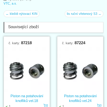
VTC, a.s.
← kleště nýtovací KIN
lis ruční vřetenový S3 →
Související zboží
87218
87224
č. karty:
č. karty:
Piston na potahování
Piston na potahování
knoflíků vel.18
knoflíků vel.24
Vložit do košíku
Vl
1
1