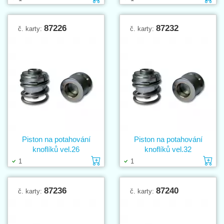
87226
87232
č. karty:
č. karty:
Piston na potahování
Piston na potahování
knoflíků vel.26
knoflíků vel.32
Vložit do košíku
Vl
1
1
87236
87240
č. karty:
č. karty: