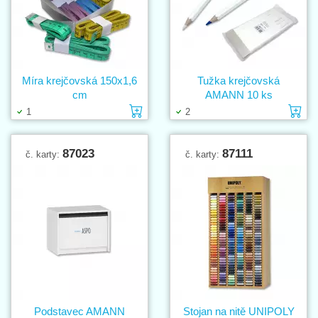
Míra krejčovská 150x1,6
Tužka krejčovská
cm
AMANN 10 ks
Vložit do košíku
Vl
1
2
87023
87111
č. karty:
č. karty:
Podstavec AMANN
Stojan na nitě UNIPOLY