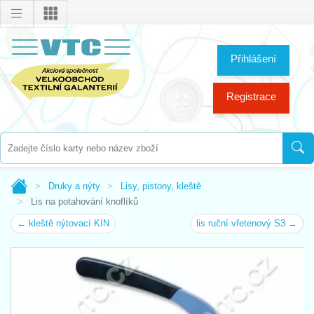
Přihlášení
Registrace
Druky a nýty
Lisy, pistony, kleště
Lis na potahování knoflíků
← kleště nýtovací KIN
lis ruční vřetenový S3 →