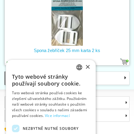
Spona žebříček 25 mm karta 2 ks
2
×
Tyto webové stránky
Kategorie
CZECH
používají soubory cookie.
SLOVAK
Tato webová stránka používá cookies ke
zlepšení uživatelského zážitku. Používáním
ENGLISH
Informace
naší webové stránky souhlasíte s použitím
GERMAN
všech cookies v souladu s našimi zásadami
používání cookies.
Více informací
Proč si zvolit právě nás
NEZBYTNĚ NUTNÉ SOUBORY
585 051 217