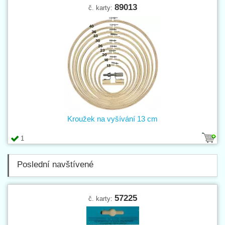
89013
č. karty:
Kroužek na vyšívání 13 cm
1
Poslední navštívené
57225
č. karty: