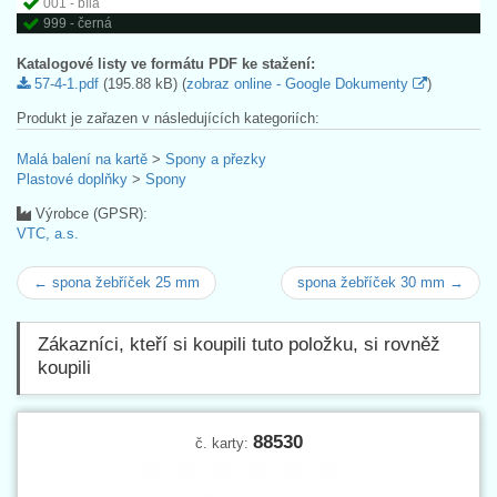
001 - bílá
999 - černá
Katalogové listy ve formátu PDF ke stažení:
57-4-1.pdf
(195.88 kB) (
zobraz online - Google Dokumenty
)
Produkt je zařazen v následujících kategoriích:
Malá balení na kartě
>
Spony a přezky
Plastové doplňky
>
Spony
Výrobce (GPSR):
VTC, a.s.
← spona žebříček 25 mm
spona žebříček 30 mm →
Zákazníci, kteří si koupili tuto položku, si rovněž
koupili
88530
č. karty: