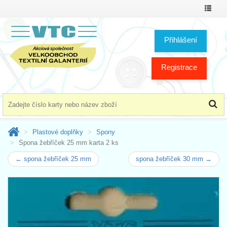
Přepno
menu
Přihlášení
Registrace
Plastové doplňky
Spony
Spona žebříček 25 mm karta 2 ks
← spona žebříček 25 mm
spona žebříček 30 mm →