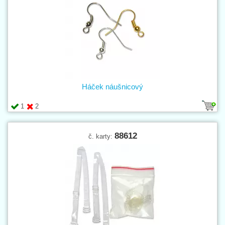
Háček náušnicový
1
2
88612
č. karty: